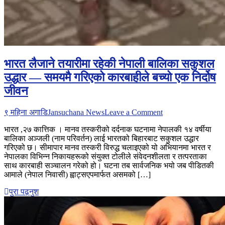
भारत लैजाने तयारीमा रहेकी नेपाली बालिका सकुशल
उद्धार — समयमै गरिएको कारबाहीले बच्यो एक निर्दोष
जीवन
on
९ महिना अगाडि
Jansuchana News
Leave a Comment
भारत
भारत ,२७ कात्तिक । मानव तस्करीको दर्दनाक घटनामा नेपालकी १४ वर्षीया
लैजाने
बालिका अञ्जली (नाम परिवर्तन) लाई भारतको बिहारबाट सकुशल उद्धार
तयारीमा
गरिएको छ। सीमापार मानव तस्करी विरुद्ध चलाइएको यो अभियानमा भारत र
रहेकी
नेपालका विभिन्न निकायहरूको संयुक्त टोलीले संवेदनशीलता र तत्परताका
नेपाली
साथ कारबाही सञ्चालन गरेको हो। घटना तब सार्वजनिक भयो जब पीडितकी
बालिका
आमाले (नेपाल निवासी) ह्वाट्सएपमार्फत असमको […]
सकुशल
उद्धार
पुरा पढ़नुश
—
समयमै
गरिएको
कारबाहीले