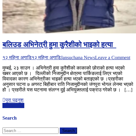
बलिउड अभिनेत्री हुमा कुरैशीको भाइको हत्या
on
१२ महिना अगाडि
१२ महिना अगाडि
Jansuchana News
Leave a Comment
बल
मुम्बई, २३ साउन । अभिनेत्री हुमा कुरैशीको काकाको छोराको हत्या भएको
अभि
खबर आएको छ । दिल्लीको निजामुद्दीन क्षेत्रमा पार्किङलाई लिएर भएको
हुमा
विवादका कारण अभिनेत्रीका भाइको हत्या भएको बताइएको छ ।प्रहरीका
कुर
अनुसार घटना ७ अगस्ट बिहीबार राति निजामुद्दीनको जंगपुरा भोगल लेनमा भएको
भा
हो । प्रहरीले यस घटनामा संलग्न दुई अभियुक्तलाई पक्राउ गरेको छ । […]
हत्
पुरा पढ़नुश
Posts
Older posts
navigation
Search
Search
for: