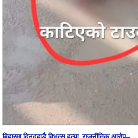
बिहारमा दिनदहाडै विभत्स हत्या, राजनीतिक आरोप–