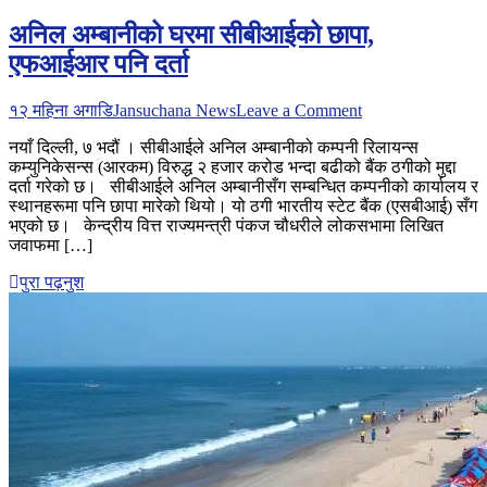
अनिल अम्बानीको घरमा सीबीआईको छापा,
एफआईआर पनि दर्ता
on
१२ महिना अगाडि
Jansuchana News
Leave a Comment
अनिल
नयाँ दिल्ली, ७ भदौं । सीबीआईले अनिल अम्बानीको कम्पनी रिलायन्स
अम्बानीको
कम्युनिकेसन्स (आरकम) विरुद्ध २ हजार करोड भन्दा बढीको बैंक ठगीको मुद्दा
घरमा
दर्ता गरेको छ। सीबीआईले अनिल अम्बानीसँग सम्बन्धित कम्पनीको कार्यालय र
सीबीआईको
स्थानहरूमा पनि छापा मारेको थियो। यो ठगी भारतीय स्टेट बैंक (एसबीआई) सँग
छापा,
भएको छ। केन्द्रीय वित्त राज्यमन्त्री पंकज चौधरीले लोकसभामा लिखित
एफआईआर
जवाफमा […]
पनि
दर्ता
पुरा पढ़नुश