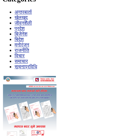
अन्तरबार्ता
खेलखुद
जीवनशैली
प्रदेश
बिजेनेश
बिदेश
मनोरंजन
राजनीति
विचार
समाचार
सूचनाप्रविधि