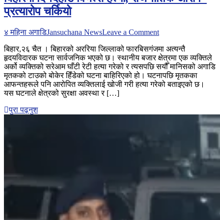
प्रत्यारोप चर्कियो
on
४ महिना अगाडि
Jansuchana News
Leave a Comment
बिहारमा
बिहार,२६ चैत । बिहारको अररिया जिल्लाको फारबिसगंजमा अत्यन्तै
दिनदहाडै
हृदयविदारक घटना सार्वजनिक भएको छ। स्थानीय बजार क्षेत्रमा एक व्यक्तिले
विभत्स
अर्को व्यक्तिको सरेआम घाँटी रेटी हत्या गरेको र त्यसपछि सयौँ मानिसको अगाडि
हत्या,
मृतकको टाउको बोकेर हिँडेको घटना बाहिरिएको हो। घटनापछि मृतकका
राजनीतिक
आफन्तहरूले पनि आरोपित व्यक्तिलाई खोजी गरी हत्या गरेको बताइएको छ।
आरोप–
यस घटनाले क्षेत्रको सुरक्षा अवस्था र […]
प्रत्यारोप
चर्कियो
पुरा पढ़नुश