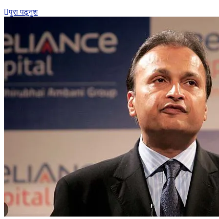
कपुर
पुरा पढ़नुश
पुगे
अदालत