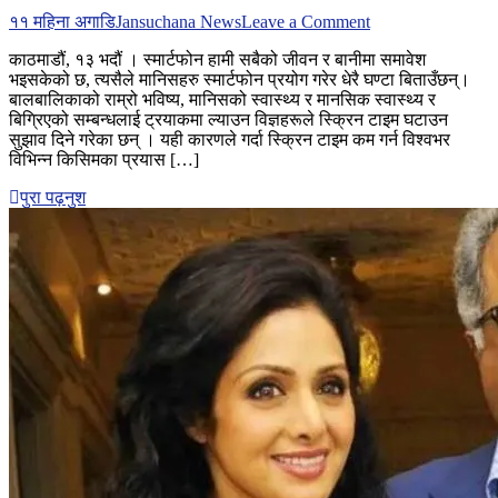
on
११ महिना अगाडि
Jansuchana News
Leave a Comment
जापानमा
काठमाडौं, १३ भदौं । स्मार्टफोन हामी सबैको जीवन र बानीमा समावेश
अब
भइसकेको छ, त्यसैले मानिसहरु स्मार्टफोन प्रयोग गरेर धेरै घण्टा बिताउँछन्।
२
बालबालिकाको राम्रो भविष्य, मानिसको स्वास्थ्य र मानसिक स्वास्थ्य र
घन्टा
बिग्रिएको सम्बन्धलाई ट्रयाकमा ल्याउन विज्ञहरूले स्क्रिन टाइम घटाउन
भन्दा
सुझाव दिने गरेका छन् । यही कारणले गर्दा स्क्रिन टाइम कम गर्न विश्वभर
बढी
विभिन्न किसिमका प्रयास […]
स्मार्टफोन
चलाउन
पुरा पढ़नुश
नपाइने