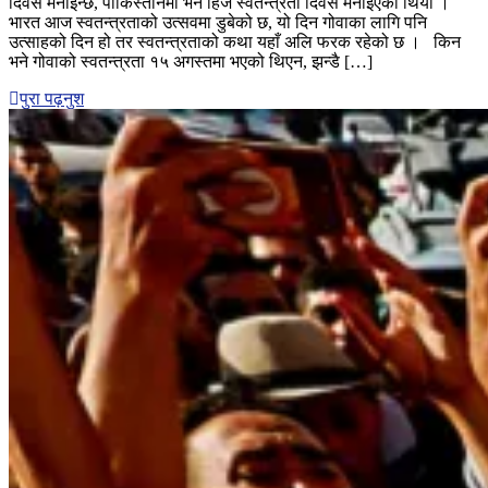
दिवस मनाइन्छ, पाकिस्तानमा भने हिजै स्वतन्त्रता दिवस मनाइएको थियो ।
अगस्तमा
भारत आज स्वतन्त्रताको उत्सवमा डुबेको छ, यो दिन गोवाका लागि पनि
स्वतन्त्रता
उत्साहको दिन हो तर स्वतन्त्रताको कथा यहाँ अलि फरक रहेको छ । किन
दिवस
भने गोवाको स्वतन्त्रता १५ अगस्तमा भएको थिएन, झन्डै […]
मनाउँदा
गोवामा
पुरा पढ़नुश
भने
१९
डिसेम्बरमा
मनाउँछ,
किन
?
जान्नुहोस्