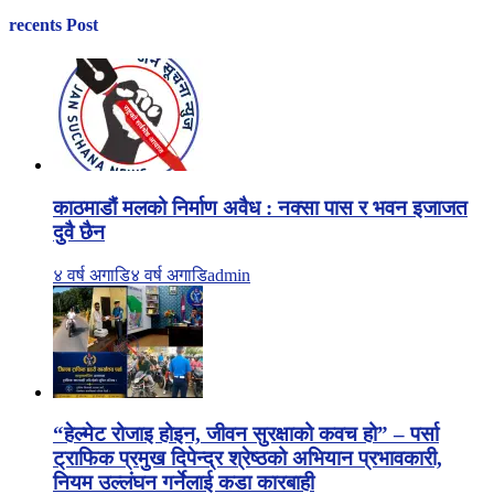
recents Post
काठमाडौं मलको निर्माण अवैध : नक्सा पास र भवन इजाजत
दुवै छैन
४ वर्ष अगाडि
४ वर्ष अगाडि
admin
“हेल्मेट रोजाइ होइन, जीवन सुरक्षाको कवच हो” – पर्सा
ट्राफिक प्रमुख दिपेन्द्र श्रेष्ठको अभियान प्रभावकारी,
नियम उल्लंघन गर्नेलाई कडा कारबाही