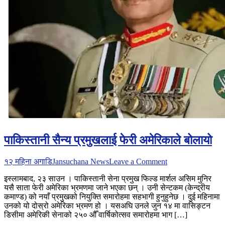
पाकिस्तानी सैन्य प्रमुखलाई फेरी अमेरिकाले बोलायो
on
१२ महिना अगाडि
Jansuchana News
Leave a Comment
पाकिस्तानी
इस्लामबाद, २३ साउन । पाकिस्तानी सेना प्रमुख फिल्ड मार्शल असिम मुनिर
सैन्य
यसै साता फेरी अमेरिका भ्रमणमा जाने भएका छन् । उनी सेन्टकम (केन्द्रीय
प्रमुखलाई
कमाण्ड) को नयाँ प्रमुखको नियुक्ति समारोहमा सहभागी हुनुहुनेछ । दुई महिनामा
फेरी
उनको यो दोस्रो अमेरिका भ्रमण हो । यसअघि उनले जुन १४ मा वासिङ्टन
अमेरिकाले
डिसीमा अमेरिकी सेनाको २५० औँ वार्षिकोत्सव समारोहमा भाग […]
बोलायो