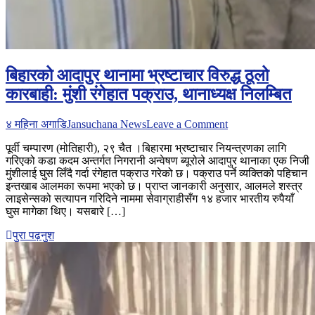
बिहारको आदापुर थानामा भ्रष्टाचार विरुद्ध ठूलो
कारबाही: मुंशी रंगेहात पक्राउ, थानाध्यक्ष निलम्बित
on
४ महिना अगाडि
Jansuchana News
Leave a Comment
बिहारको
पूर्वी चम्पारण (मोतिहारी), २९ चैत ।बिहारमा भ्रष्टाचार नियन्त्रणका लागि
आदापुर
गरिएको कडा कदम अन्तर्गत निगरानी अन्वेषण ब्यूरोले आदापुर थानाका एक निजी
थानामा
मुंशीलाई घुस लिँदै गर्दा रंगेहात पक्राउ गरेको छ। पक्राउ पर्ने व्यक्तिको पहिचान
भ्रष्टाचार
इन्तखाब आलमका रूपमा भएको छ। प्राप्त जानकारी अनुसार, आलमले शस्त्र
विरुद्ध
लाइसेन्सको सत्यापन गरिदिने नाममा सेवाग्राहीसँग १४ हजार भारतीय रुपैयाँ
ठूलो
घुस मागेका थिए। यसबारे […]
कारबाही:
मुंशी
पुरा पढ़नुश
रंगेहात
पक्राउ,
थानाध्यक्ष
निलम्बित