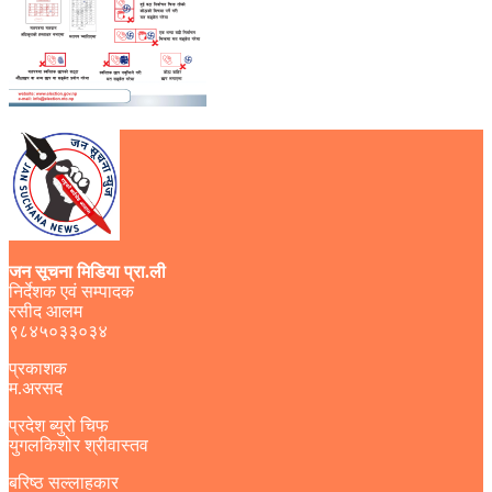
जन सूचना मिडिया प्रा.ली
निर्देशक एवं सम्पादक
रसीद आलम
९८४५०३३०३४
प्रकाशक
म.अरसद
प्रदेश ब्युरो चिफ
युगलकिशोर श्रीवास्तव
बरिष्ठ सल्लाहकार