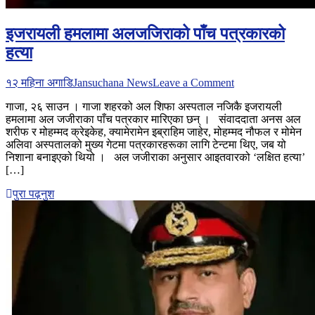
इजरायली हमलामा अलजजिराको पाँच पत्रकारको
हत्या
on
१२ महिना अगाडि
Jansuchana News
Leave a Comment
इजरायली
गाजा, २६ साउन । गाजा शहरको अल शिफा अस्पताल नजिकै इजरायली
हमलामा
हमलामा अल जजीराका पाँच पत्रकार मारिएका छन् । संवाददाता अनस अल
अलजजिराको
शरीफ र मोहम्मद क्रेइकेह, क्यामेरामेन इब्राहिम जाहेर, मोहम्मद नौफल र मोमेन
पाँच
अलिवा अस्पतालको मुख्य गेटमा पत्रकारहरूका लागि टेन्टमा थिए, जब यो
पत्रकारको
निशाना बनाइएको थियो । अल जजीराका अनुसार आइतवारको ‘लक्षित हत्या’
हत्या
[…]
पुरा पढ़नुश