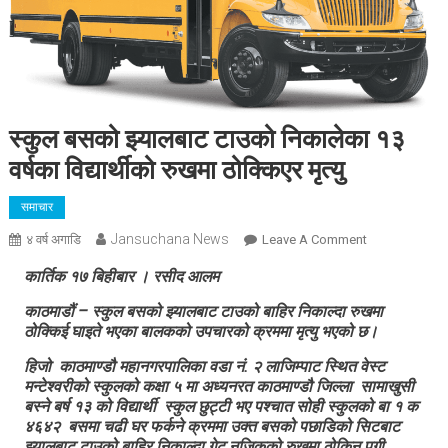
स्कुल बसको झ्यालबाट टाउको निकालेका १३
वर्षका विद्यार्थीको रुखमा ठोक्किएर मृत्यु
समाचार
Jansuchana News
On
४ वर्ष अगाडि
Leave A Comment
स्कुल
कार्तिक १७ बिहीबार । रसीद आलम
बसको
झ्यालबाट
काठमाडौं – स्कुल बसको झ्यालबाट टाउको बाहिर निकाल्दा रुखमा
ठोक्किई घाइते भएका बालकको उपचारको क्रममा मृत्यु भएको छ।
टाउको
निकालेका
हिजो काठमाण्डौ महानगरपालिका वडा नं. २ लाजिम्पाट स्थित वेस्ट
१३
मन्टेश्वरीको स्कुलको कक्षा ५ मा अध्यनरत काठमाण्डौ जिल्ला सामाखुसी
वर्षका
बस्ने बर्ष १३ को विद्यार्थी स्कुल छुट्टी भए पश्चात सोही स्कुलको बा १ क
विद्यार्थीको
४६४२ बसमा चढी घर फर्कने क्रममा उक्त बसको पछाडिको सिटबाट
झ्यालबाट टाउको बाहिर निकाल्दा गेट नजिकको रुखमा ठोकिन पुगी
रुखमा