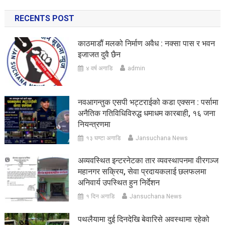
RECENTS POST
काठमाडौं मलको निर्माण अवैध : नक्सा पास र भवन
इजाजत दुवै छैन
४ वर्ष अगाडि
admin
नवआगन्तुक एसपी भट्टराईको कडा एक्सन : पर्सामा
अनैतिक गतिविधिविरुद्ध धमाधम कारबाही, १६ जना
नियन्त्रणमा
१३ घण्टा अगाडि
Jansuchana News
अव्यवस्थित इन्टरनेटका तार व्यवस्थापनमा वीरगञ्ज
महानगर सक्रिय, सेवा प्रदायकलाई छलफलमा
अनिवार्य उपस्थित हुन निर्देशन
१ दिन अगाडि
Jansuchana News
पथलैयामा दुई दिनदेखि बेवारिसे अवस्थामा रहेको