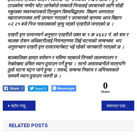
टाउकोमा गम्भीर चोट लागेकोले तत्कालै निजलाई उपचारको लागि सोही
ठोक्किएर
स्कुलका व्यवस्थापकले त्रिभुवन बिश्वबिद्धालय शिक्षण अस्पताल
मृत्यु
महाराजगञ्जमा लगी उपचार गराएको र उपचारको क्रममा आज बिहान
०२:२१ बजे निज नावालकको मृत्यु भएको प्रहरीले जनाएको छ ।
प्रहरी वृत्त दरवारमार्ग अनुसार प्रहरीले उक्त बा १ क ४६४२ नं. को बस र
चालक रोशन अधिकारीलाई नियन्त्रणमा लिई घटनाको सम्बन्धमा थप
अनुसन्धान प्रहरी वृत्त दरवारमार्गबाट भई रहेको जानकारी गराएको छ ।
बालबालिका हाम्रा वर्तमान र भविष्य भएकाले तिनको लालनपालन र
रेखदेखमा उचित ध्यान पुर्‍याउन पर्ने हुन्छ । सानो असावधानीले मात्रपनि
ठुलो घटना घट्न जाने हुन्छ । तसर्थ, सम्बन्ध निकाय र अभिभावकले
समयमै ध्यान पुर्‍याउन जरुरी छ ।
0
Tweet 0
Messenger
Share
0
Shares
Post
स्रोत नखुलेको नगद सहित एक जना पक्राउ
सशस्त्र प्रहरीका डिआइजी गणेश ठाडा मगरको सक्रियतामा ३४ लाख भन्दा बढीको पटाका नष्ट।
navigation
RELATED POSTS