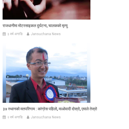
राजधानीमा मोटरसाइकल दुर्घटना, चालककाे मृत्यु
३ वर्ष अगाडि
Jansuchana News
३७ स्थानको मतपरिणाम : कांग्रेस पहिलो, माओवादी दोस्रो, एमाले तेस्रो
२ वर्ष अगाडि
Jansuchana News