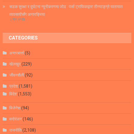
सडक सुरक्षा र दुर्घटना न्यूनीकरणमा जोड : पर्सा ट्राफिकद्वारा तीनपाङ्ग्रे यातायात
व्यवसायीसँग अन्तरक्रिया
३ दिन अगाडि
CATEGORIES
अन्तरबार्ता
(5)
खेलखुद
(229)
जीवनशैली
(92)
प्रदेश
(1,581)
बिदेश
(1,553)
बिजेनेश
(94)
मनोरंजन
(146)
राजनीति
(2,108)