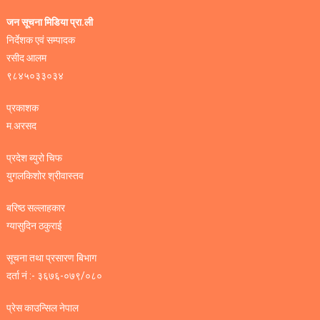
जन सूचना मिडिया प्रा.ली
निर्देशक एवं सम्पादक
रसीद आलम
९८४५०३३०३४
प्रकाशक
म.अरसद
प्रदेश ब्युरो चिफ
युगलकिशोर श्रीवास्तव
बरिष्ठ सल्लाहकार
ग्यासुदिन ठकुराई
सूचना तथा प्रसारण बिभाग
दर्ता नं :- ३६७६-०७९/०८०
प्रेस काउन्सिल नेपाल