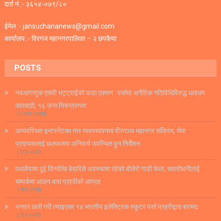
दर्ता नं :- ३६५४-०७९/८०
ईमेल :- jansuchananews@gmail.com
कार्यालय :- विरगज महानगरपालिका – २ छपकैया
POSTS
नवआगन्तुक एसपी भट्टराईको कडा एक्सन : पर्सामा अनैतिक गतिविधिविरुद्ध धमाधम
कारबाही, १६ जना नियन्त्रणमा
१३ घण्टा अगाडि
अव्यवस्थित इन्टरनेटका तार व्यवस्थापनमा वीरगञ्ज महानगर सक्रिय, सेवा
प्रदायकलाई छलफलमा अनिवार्य उपस्थित हुन निर्देशन
१ दिन अगाडि
पथलैयामा दुई दिनदेखि बेवारिसे अवस्थामा रहेको बोलेरो गाडी फेला, सवारीधनीलाई
सम्पर्कमा आउन बारा प्रहरीको आग्रह
१ दिन अगाडि
भन्सार छली गरी ल्याइएका १४ भारतीय इलेक्ट्रिक स्कुटर पर्सा प्रहरीद्वारा बरामद
३ दिन अगाडि