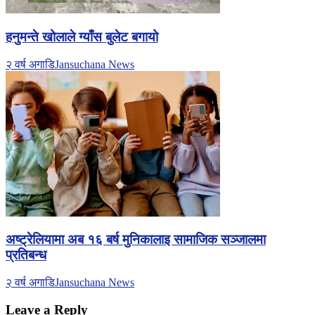
हनुमन्ते खोलाले ग्याँस बुलेट बगायो
२ वर्ष अगाडि
Jansuchana News
अष्ट्रेलियामा अब १६ बर्ष मुनिकालाइ सामाजिक सञ्जालमा
प्रतिबन्ध
२ वर्ष अगाडि
Jansuchana News
Leave a Reply