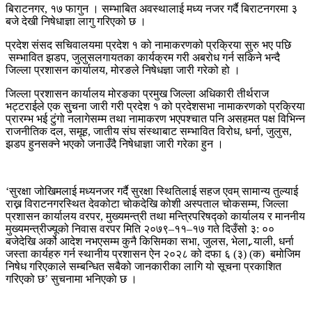
बिराटनगर, १७ फागुन । सम्भाबित अवस्थालाई मध्य नजर गर्दै बिराटनगरमा ३
३
बजे देखी निषेधाज्ञा लागु गरिएको छ ।
बजे
देखी
प्रदेश संसद सचिवालयमा प्रदेश १ को नामाकरणको प्रक्रिया सुरु भए पछि
निषेधाज्ञा
सम्भावित झडप, जुलुसलगायतका कार्यक्रम गरी अबरोध गर्न सकिने भन्दै
जिल्ला प्रशासन कार्यालय, मोरङले निषेधज्ञा जारी गरेको हो ।
जिल्ला प्रशासन कार्यालय मोरङका प्रमुख जिल्ला अधिकारी तीर्थराज
भट्टराईले एक सु्चना जारी गरी प्रदेश १ को प्रदेशसभा नामाकरणको प्रक्रिया
प्रारम्भ भई टुंगो नलागेसम्म तथा नामाकरण भएपश्चात पनि असहमत पक्ष विभिन्न
राजनीतिक दल, समूह, जातीय संघ संस्थाबाट सम्भावित विरोध, धर्ना, जुलुस,
झडप हुनसक्ने भएको जनाउँदै निषेधाज्ञा जारी गरेका हुन ।
‘सुरक्षा जोखिमलाई मध्यनजर गर्दै सुरक्षा स्थितिलाई सहज एवम् सामान्य तुल्याई
राख्न विराटनगरस्थित देवकोटा चोकदेखि कोशी अस्पताल चोकसम्म, जिल्ला
प्रशासन कार्यालय वरपर, मुख्यमन्त्री तथा मन्त्रिपरिषद्को कार्यालय र माननीय
मुख्यमन्त्रीज्यूको निवास वरपर मिति २०७९–११–१७ गते दिउँसो ३: ००
बजेदेखि अर्को आदेश नभएसम्म कुनै किसिमका सभा, जुलस, भेला, र्‍याली, धर्ना
जस्ता कार्यहरु गर्न स्थानीय प्रशासन ऐन २०२८ को दफा ६ (३) (क) बमोजिम
निषेध गरिएकाले सम्बन्धित सबैको जानकारीका लागि यो सूचना प्रकाशित
गरिएको छ’ सुचनामा भनिएकाे छ ।