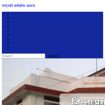
राष्ट्रको सर्वश्रेष्ठ आवाज
समाचार
विचार
अन्तरबार्ता
बिजेनेश
जीवनशैली
सूचनाप्रविधि
मनोरंजन
प्रदेश
खेलखुद
Search
for: