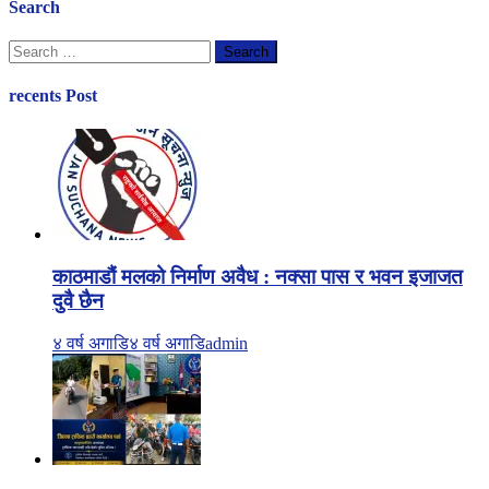
Search
Search
for:
recents Post
काठमाडौं मलको निर्माण अवैध : नक्सा पास र भवन इजाजत
दुवै छैन
४ वर्ष अगाडि
४ वर्ष अगाडि
admin