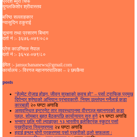
प्रदेश ब्युरो चिफ
युगलकिशोर श्रीवास्तव
बरिष्ठ सल्लाहकार
ग्यासुदिन ठकुराई
सूचना तथा प्रसारण बिभाग
दर्ता नं :- ३६७६-०७९/०८०
प्रेस काउन्सिल नेपाल
दर्ता नं :- ३६५४-०७९/८०
ईमेल :- jansuchananews@gmail.com
कार्यालय :- विरगज महानगरपालिका – २ छपकैया
posts
“हेल्मेट रोजाइ होइन, जीवन सुरक्षाको कवच हो” – पर्सा ट्राफिक प्रमुख
दिपेन्द्र श्रेष्ठको अभियान प्रभावकारी, नियम उल्लंघन गर्नेलाई कडा
कारबाही
२० घण्टा अगाडि
अव्यवस्थित इन्टरनेट तार व्यवस्थापनमा वीरगञ्ज महानगरको कडा
पहल, सोमबार बृहत् बैठकपछि कार्यान्वयन सुरु हुने
२१ घण्टा अगाडि
भन्सार छलि गरी ल्याइएका १३ भारतीय इलेक्ट्रिक स्कुटर पर्सा
प्रहरीद्वारा नियन्त्रणमा
२४ घण्टा अगाडि
हवाई इन्धन चोरी प्रकरणमा पर्सा प्रहरीको ठूलो सफलता :