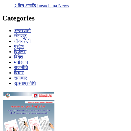
२ दिन अगाडि
Jansuchana News
Categories
अन्तरबार्ता
खेलखुद
जीवनशैली
प्रदेश
बिजेनेश
बिदेश
मनोरंजन
राजनीति
विचार
समाचार
सूचनाप्रविधि