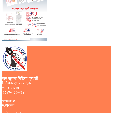
जन सूचना मिडिया प्रा.ली
निर्देशक एवं सम्पादक
रसीद आलम
९८४५०३३०३४
प्रकाशक
म.अरसद