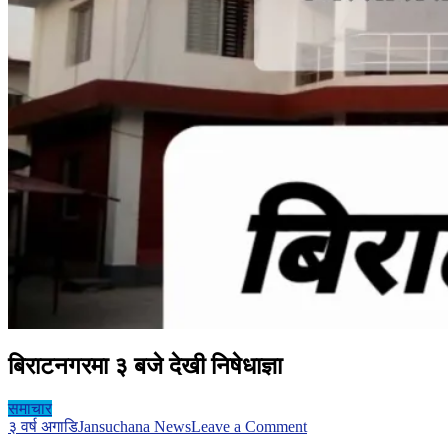
बिराटनगरमा ३ बजे देखी निषेधाज्ञा
समाचार
on
३ वर्ष अगाडि
Jansuchana News
Leave a Comment
बिराटनगरमा