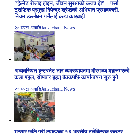
“हेल्मेट रोजाइ होइन, जीवन सुरक्षाको कवच हो” – पर्सा
ट्राफिक प्रमुख दिपेन्द्र श्रेष्ठको अभियान प्रभावकारी,
नियम उल्लंघन गर्नेलाई कडा कारबाही
२० घण्टा अगाडि
Jansuchana News
अव्यवस्थित इन्टरनेट तार व्यवस्थापनमा वीरगञ्ज महानगरको
कडा पहल, सोमबार बृहत् बैठकपछि कार्यान्वयन सुरु हुने
२१ घण्टा अगाडि
Jansuchana News
भन्सार छलि गरी ल्याइएका १३ भारतीय इलेक्ट्रिक स्कुटर