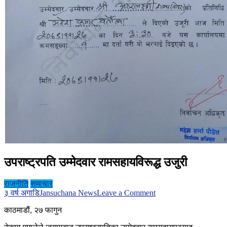
उपराष्ट्रपति उम्मेदवार रामसहायविरूद्ध उजुरी
राजनीति
समाचार
on
३ वर्ष अगाडि
Jansuchana News
Leave a Comment
उपराष्ट्रपति
काठमाडौं, २७ फागुन
उम्मेदवार
रामसहायविरूद्ध