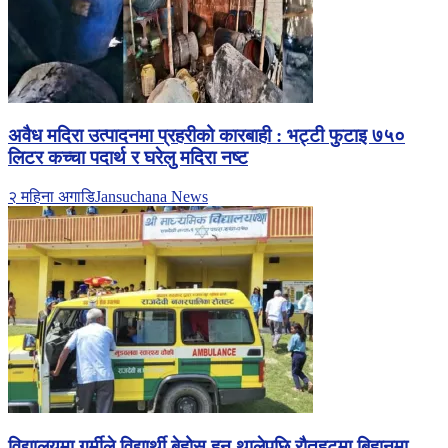
अवैध मदिरा उत्पादनमा प्रहरीको कारबाही : भट्टी फुटाइ ७५०
लिटर कच्चा पदार्थ र घरेलु मदिरा नष्ट
२ महिना अगाडि
Jansuchana News
विद्यालयमा गर्मीले विद्यार्थी बेहोस हुन थालेपछि रौतहटमा बिहानमा