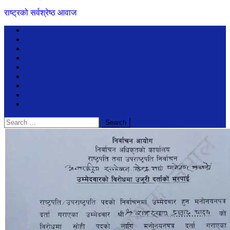
राष्ट्रको सर्वश्रेष्ठ आवाज
समाचार
विचार
अन्तरबार्ता
बिजेनेश
जीवनशैली
सूचनाप्रविधि
मनोरंजन
प्रदेश
खेलखुद
Search
for: