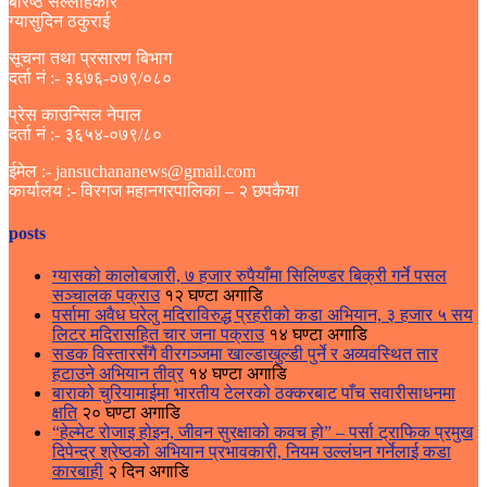
बरिष्ठ सल्लाहकार
ग्यासुदिन ठकुराई
सूचना तथा प्रसारण बिभाग
दर्ता नं :- ३६७६-०७९/०८०
प्रेस काउन्सिल नेपाल
दर्ता नं :- ३६५४-०७९/८०
ईमेल :- jansuchananews@gmail.com
कार्यालय :- विरगज महानगरपालिका – २ छपकैया
posts
ग्यासको कालोबजारी, ७ हजार रुपैयाँमा सिलिण्डर बिक्री गर्ने पसल
सञ्चालक पक्राउ
१२ घण्टा अगाडि
पर्सामा अवैध घरेलु मदिराविरुद्ध प्रहरीको कडा अभियान, ३ हजार ५ सय
लिटर मदिरासहित चार जना पक्राउ
१४ घण्टा अगाडि
सडक विस्तारसँगै वीरगञ्जमा खाल्डाखुल्डी पुर्ने र अव्यवस्थित तार
हटाउने अभियान तीव्र
१४ घण्टा अगाडि
बाराको चुरियामाईमा भारतीय टेलरको ठक्करबाट पाँच सवारीसाधनमा
क्षति
२० घण्टा अगाडि
“हेल्मेट रोजाइ होइन, जीवन सुरक्षाको कवच हो” – पर्सा ट्राफिक प्रमुख
दिपेन्द्र श्रेष्ठको अभियान प्रभावकारी, नियम उल्लंघन गर्नेलाई कडा
कारबाही
२ दिन अगाडि