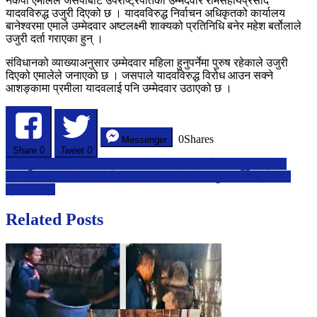
नेकपा एमालेले जसपाबाट उपराष्ट्रपतिका उम्मेदवार रामसहायप्रसाद
उजुरी
यादवविरुद्ध उजुरी दिएको छ । यादवविरुद्ध निर्वाचन अधिकृतको कार्यालय
बानेश्वरमा एमाले उम्मेदवार अष्टलक्ष्मी शाक्यको प्रतिनिधि बनेर महेश बर्तोलाले
उजुरी दर्ता गराएका हुन् ।
संविधानको व्याख्याअनुसार उम्मेदवार महिला हुनुपर्नेमा पुरुष रहेकाले उजुरी
दिएको एमालेले जनाएको छ । जसपाले यादवविरुद्ध विरोध आउन सक्ने
आशङ्कामा प्रमीला यादवलाई पनि उम्मेदवार उठाएको छ ।
0
Shares
Messenger
Share
0
Tweet 0
Post
स्ववियुको विषयलाई लिएर आरआर क्याम्पसमा विद्यार्थीमाथि खुकुरी प्रहार
केही दिनमा समाजवादी मोर्चा बनेर फेरि शक्तिशाली कम्युनिस्ट केन्द्र बन्छ :
navigation
प्रधानमन्त्री
Related Posts