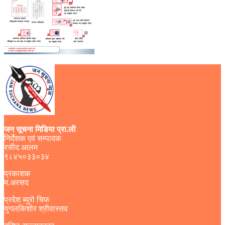
जन सूचना मिडिया प्रा.ली
निर्देशक एवं सम्पादक
रसीद आलम
९८४५०३३०३४
प्रकाशक
म.अरसद
प्रदेश ब्युरो चिफ
युगलकिशोर श्रीवास्तव