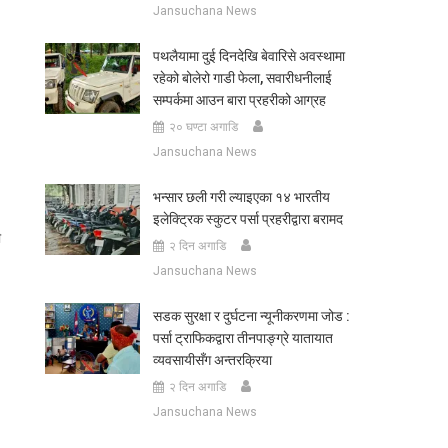
Jansuchana News
पथलैयामा दुई दिनदेखि बेवारिसे अवस्थामा
रहेको बोलेरो गाडी फेला, सवारीधनीलाई
सम्पर्कमा आउन बारा प्रहरीको आग्रह
२० घण्टा अगाडि
Jansuchana News
भन्सार छली गरी ल्याइएका १४ भारतीय
इलेक्ट्रिक स्कुटर पर्सा प्रहरीद्वारा बरामद
ी
२ दिन अगाडि
Jansuchana News
सडक सुरक्षा र दुर्घटना न्यूनीकरणमा जोड :
पर्सा ट्राफिकद्वारा तीनपाङ्ग्रे यातायात
व्यवसायीसँग अन्तरक्रिया
२ दिन अगाडि
Jansuchana News