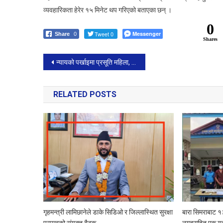
व्यवहारिकता हेरेर १५ मिनेट थप गरिएको बताएका छन् ।
0
Tweet 0
Messenger
Share
0
Shares
Post
न्यायको पर्खाइमा प्रसूति महिला, श्रीमान फरार भएपछि शिशु र आमाको बिचल्ली
navigation
RELATED POSTS
गृहमन्त्री लामिछानेले डाके सिडिओ र जिल्लास्थित सुरक्षा
बारा सिमराबाट १
प्रमुखको संयुक्त बैठक
नगदसहित एक यु