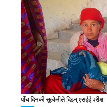
पाँच दिनकी सुत्केरीले दिइन् एसईई परीक्षा