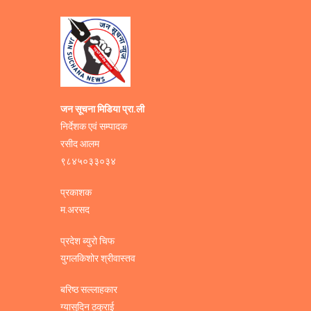
जन सूचना मिडिया प्रा.ली
निर्देशक एवं सम्पादक
रसीद आलम
९८४५०३३०३४
प्रकाशक
म.अरसद
प्रदेश ब्युरो चिफ
युगलकिशोर श्रीवास्तव
बरिष्ठ सल्लाहकार
ग्यासुदिन ठकुराई