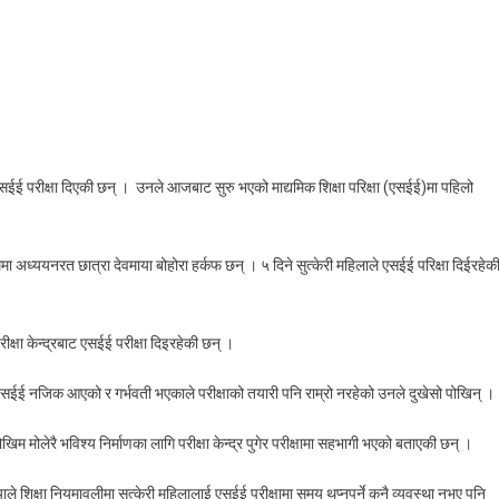
On
पाँच
दिनकी
सुत्केरीले
दिइन्
एसईई
 एसईई परीक्षा दिएकी छन् । उनले आजबाट सुरु भएको माद्यमिक शिक्षा परिक्षा (एसईई)मा पहिलो
रीक्षा
मा अध्ययनरत छात्रा देवमाया बोहोरा हर्कफ छन् । ५ दिने सुत्केरी महिलाले एसईई परिक्षा दिईरहेक
्षा केन्द्रबाट एसईई परीक्षा दिइरहेकी छन् ।
एसईई नजिक आएको र गर्भवती भएकाले परीक्षाको तयारी पनि राम्रो नरहेको उनले दुखेसो पोखिन् ।
म मोलेरै भविश्य निर्माणका लागि परीक्षा केन्द्र पुगेर परीक्षामा सहभागी भएको बताएकी छन् ।
ायाले शिक्षा नियमावलीमा सुत्केरी महिलालाई एसईई परीक्षामा समय थप्नुपर्ने कुनै व्यवस्था नभए पनि