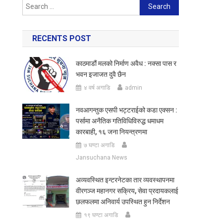
Search
for:
RECENTS POST
काठमाडौं मलको निर्माण अवैध : नक्सा पास र
भवन इजाजत दुवै छैन
४ वर्ष अगाडि
admin
नवआगन्तुक एसपी भट्टराईको कडा एक्सन :
पर्सामा अनैतिक गतिविधिविरुद्ध धमाधम
कारबाही, १६ जना नियन्त्रणमा
७ घण्टा अगाडि
Jansuchana News
अव्यवस्थित इन्टरनेटका तार व्यवस्थापनमा
वीरगञ्ज महानगर सक्रिय, सेवा प्रदायकलाई
छलफलमा अनिवार्य उपस्थित हुन निर्देशन
१९ घण्टा अगाडि