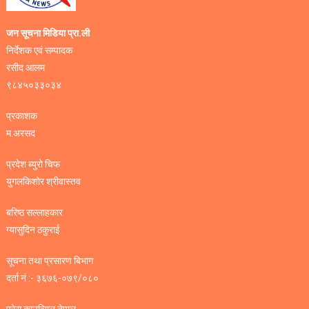
जन सूचना मिडिया प्रा.ली
निर्देशक एवं सम्पादक
रसीद आलम
९८४५०३३०३४
प्रकाशक
म.अरसद
प्रदेश ब्युरो चिफ
युगलकिशोर श्रीवास्तव
बरिष्ठ सल्लाहकार
ग्यासुदिन ठकुराई
सूचना तथा प्रसारण बिभाग
दर्ता नं :- ३६७६-०७९/०८०
प्रेस काउन्सिल नेपाल