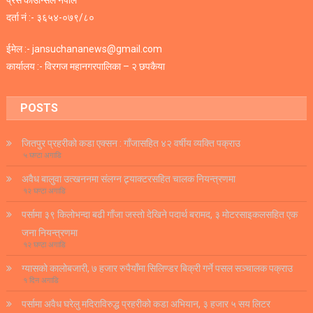
दर्ता नं :- ३६५४-०७९/८०
ईमेल :- jansuchananews@gmail.com
कार्यालय :- विरगज महानगरपालिका – २ छपकैया
POSTS
जितपुर प्रहरीको कडा एक्सन : गाँजासहित ४२ वर्षीय व्यक्ति पक्राउ
५ घण्टा अगाडि
अवैध बालुवा उत्खननमा संलग्न ट्र्याक्टरसहित चालक नियन्त्रणमा
१२ घण्टा अगाडि
पर्सामा ३९ किलोभन्दा बढी गाँजा जस्तो देखिने पदार्थ बरामद, ३ मोटरसाइकलसहित एक
जना नियन्त्रणमा
१२ घण्टा अगाडि
ग्यासको कालोबजारी, ७ हजार रुपैयाँमा सिलिण्डर बिक्री गर्ने पसल सञ्चालक पक्राउ
१ दिन अगाडि
पर्सामा अवैध घरेलु मदिराविरुद्ध प्रहरीको कडा अभियान, ३ हजार ५ सय लिटर