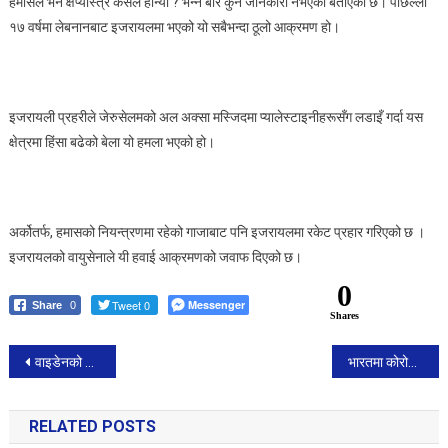
हमासले भने क्षेप्यास्त्र कसले हान्यो ? भन्ने बारे कुनै जानकारी नभएको बताएको छ। पछिल्लो
१७ वर्षमा लेबनानबाट इजरायलमा भएको यो सबैभन्दा ठूलो आक्रमण हो।
इजरायली प्रहरीले जेरुसेलमको अल अक्सा मस्जिदमा प्यालेस्टाइनीहरूसँग लडाइँ गर्दा यस
क्षेत्रमा हिंसा बढेको बेला यो हमला भएको हो।
अर्कोतर्फ, हमासको नियन्त्रणमा रहेको गाजाबाट पनि इजरायलमा रकेट प्रहार गरिएको छ ।
इजरायलको वायुसेनाले यी हवाई आक्रमणको जवाफ दिएको छ।
0
Tweet 0
Messenger
Share
0
Shares
Post
वाइडेनको आरोपः अफगानिस्तानवाट अमेरिका सेना फिर्ता गर्ने तरिकामा ट्रम्प दाेषी
भारतमा कोरोना संक्रमित बढे पछि प्रदेश स्वास्थ्य मन्त्रीहरूको आकस्मिक बैठक
navigation
RELATED POSTS