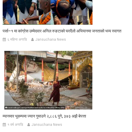
पर्सा–१ मा कांग्रेस उम्मेदवार अनिल रुङटाको घरदैलो अभियानमा जनताको भव्य स्वागत
६ महिना अगाडि
Jansuchana News
म्यानमार भूकम्पमा ज्यान गुमाउने २,८८६ पुगे, ३७३ अझै बेपत्ता
१ वर्ष अगाडि
Jansuchana News