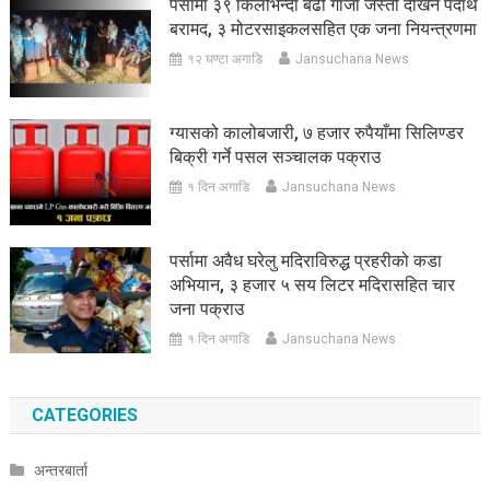
पर्सामा ३९ किलोभन्दा बढी गाँजा जस्तो देखिने पदार्थ
बरामद, ३ मोटरसाइकलसहित एक जना नियन्त्रणमा
१२ घण्टा अगाडि
Jansuchana News
ग्यासको कालोबजारी, ७ हजार रुपैयाँमा सिलिण्डर
बिक्री गर्ने पसल सञ्चालक पक्राउ
१ दिन अगाडि
Jansuchana News
पर्सामा अवैध घरेलु मदिराविरुद्ध प्रहरीको कडा
अभियान, ३ हजार ५ सय लिटर मदिरासहित चार
जना पक्राउ
१ दिन अगाडि
Jansuchana News
CATEGORIES
अन्तरबार्ता