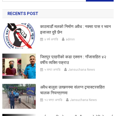
for:
RECENTS POST
काठमाडौं मलको निर्माण अवैध : नक्सा पास र भवन
इजाजत दुवै छैन
४ वर्ष अगाडि
admin
जितपुर प्रहरीको कडा एक्सन : गाँजासहित ४२
वर्षीय व्यक्ति पक्राउ
५ घण्टा अगाडि
Jansuchana News
अवैध बालुवा उत्खननमा संलग्न ट्र्याक्टरसहित
चालक नियन्त्रणमा
१२ घण्टा अगाडि
Jansuchana News