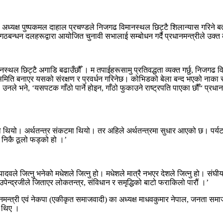
 का अध्यक्ष पुष्पकमल दाहाल प्रचण्डले निजगढ विमानस्थल छिट्टै शिलान्यास गरिने ब
ा गठबन्धन दलहरूद्वारा आयोजित चुनावी सभालाई सम्बोधन गर्दै प्रधानमन्त्रीले उक्त
ानस्थल छिट्टै अगाडि बढाउँछौँ । म तपाईहरूसामु प्रतिवद्धता व्यक्त गर्छु, निजग
मिति बनाएर यसको संरक्षण र प्रवर्धन गरिनेछ। कोभिडको बेला बन्द भएको नाका सुचा
’ उनले भने, ‘यसपटक गाँठो पार्ने होइन, गाँठो फुकाउने राष्ट्रपति पाएका छौँ“ प्रध
ेको थियो। अर्थतन्त्र संकटमा थियो। तर अहिले अर्थतन्त्रमा सुधार आएको छ। पर्
ो निकै ठूलो फड्को हो ।’
यादवले जित्नु भनेको मधेशले जित्नु हो। मधेशले मात्रै नभएर देशले जित्नु हो। संघीय
 उपेन्द्रजीले जिताएर लोकतन्त्र, संविधान र समृद्धिको बाटो फराकिलो पारौं ।’
धानमन्त्री एवं नेकपा (एकीकृत समाजवादी) का अध्यक्ष माधवकुमार नेपाल, जनता समाजवादी
ा थिए ।