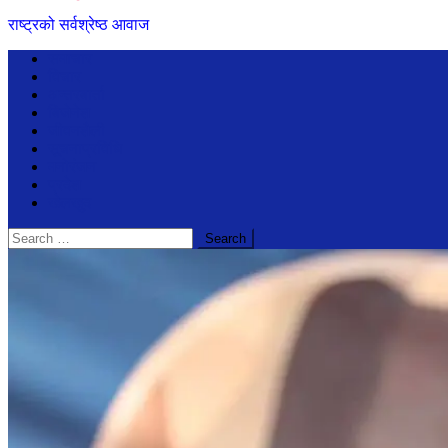
राष्ट्रको सर्वश्रेष्ठ आवाज
समाचार
विचार
अन्तरबार्ता
बिजेनेश
जीवनशैली
सूचनाप्रविधि
मनोरंजन
प्रदेश
खेलखुद
Search
for: