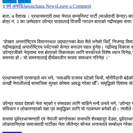
राजनीति
समाचार
on
३ वर्ष अगाडि
Jansuchana News
Leave a Comment
निजगढ
बारा, ७ वैशाख । प्रधानमन्त्री तथा नेपाल कम्युनिस्ट पार्टी (माओवादी केन्द्र)
विमानस्थल
क्षेत्र नं. २ का उम्मेदवार उपेन्द्र यादवलाई विजयी गराउन बाराको गढीमाइमा सत्त
छिट्टै
शिलान्यास
गर्छौं
:
‘पोखरा अन्तर्राष्ट्रिय विमानस्थल उद्घाटनका बेला मैले भनेको थिएँ, निजगढ विम
प्रधानमन्त्री
गढीमाइलाई अन्तर्राष्ट्रिय पर्यटनको केन्द्र बनाउन पहल हुनेछ। गढीमाइ विकास स
उपेन्द्रजीको नेतृत्वमा यस क्षेत्रको विकासका लागि सरकारले विशेष ध्यान दिनेछ,
समस्या हो। यो समस्यालाई दीर्घकालीन रूपमा समाधान गरिनेछ ।’
प्रधानमन्त्री प्रचण्डले थप भने, ‘यसअघि राजस्व घटेको थियोे, चोरीपैठारी बढ
लाखौं नेपालीलाई सामाजिक सुरक्षा कोषमा आवद्ध गरेका छौँ। समृद्धिको दिशामा य
उपेन्द्र यादव देशको नेता भएको र संसदका लागि चाहिने भन्दै उनले भने, ‘उपेन्द्र 
संविधान र लोकतन्त्रको रक्षा एवं समृद्धिका लागि यो गठबन्धन बनेको हो। त्यसैले
सभामा पूर्वप्रधानमन्त्री एवं नेपाली कांग्रेसका सभापति शेरबहादुर देउवा, पूर्वप्र
लोकतान्त्रिक समाजवादी पार्टीका नेता जीतेन्द्र सोनल लगायतले सम्बोधन गरेक