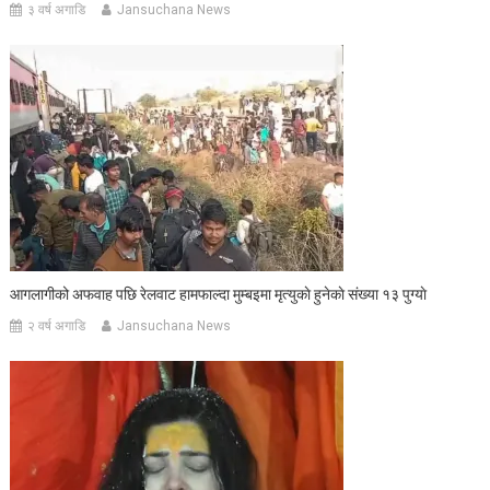
३ वर्ष अगाडि
Jansuchana News
आगलागीको अफवाह पछि रेलवाट हामफाल्दा मुम्बइमा मृत्युकाे हुनेकाे संख्या १३ पुग्याे
२ वर्ष अगाडि
Jansuchana News