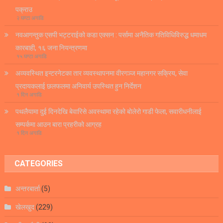
पक्राउ
२ घण्टा अगाडि
नवआगन्तुक एसपी भट्टराईको कडा एक्सन : पर्सामा अनैतिक गतिविधिविरुद्ध धमाधम
कारबाही, १६ जना नियन्त्रणमा
१५ घण्टा अगाडि
अव्यवस्थित इन्टरनेटका तार व्यवस्थापनमा वीरगञ्ज महानगर सक्रिय, सेवा
प्रदायकलाई छलफलमा अनिवार्य उपस्थित हुन निर्देशन
१ दिन अगाडि
पथलैयामा दुई दिनदेखि बेवारिसे अवस्थामा रहेको बोलेरो गाडी फेला, सवारीधनीलाई
सम्पर्कमा आउन बारा प्रहरीको आग्रह
१ दिन अगाडि
CATEGORIES
अन्तरबार्ता
(5)
खेलखुद
(229)