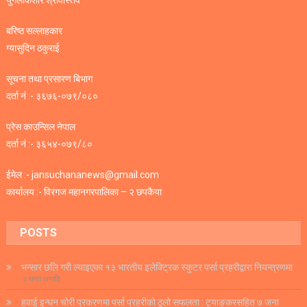
युगलकिशोर श्रीवास्तव
बरिष्ठ सल्लाहकार
ग्यासुदिन ठकुराई
सूचना तथा प्रसारण बिभाग
दर्ता नं :- ३६७६-०७९/०८०
प्रेस काउन्सिल नेपाल
दर्ता नं :- ३६५४-०७९/८०
ईमेल :- jansuchananews@gmail.com
कार्यालय :- विरगज महानगरपालिका – २ छपकैया
POSTS
भन्सार छलि गरी ल्याइएका १३ भारतीय इलेक्ट्रिक स्कुटर पर्सा प्रहरीद्वारा नियन्त्रणमा
२ घण्टा अगाडि
हवाई इन्धन चोरी प्रकरणमा पर्सा प्रहरीको ठूलो सफलता : ट्याङ्करसहित ७ जना