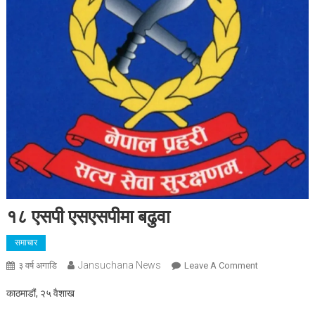
१८ एसपी एसएसपीमा बढुवा
समाचार
Jansuchana News
On
३ वर्ष अगाडि
Leave A Comment
१८
काठमाडौं, २५ वैशाख
एसपी
एसएसपीमा