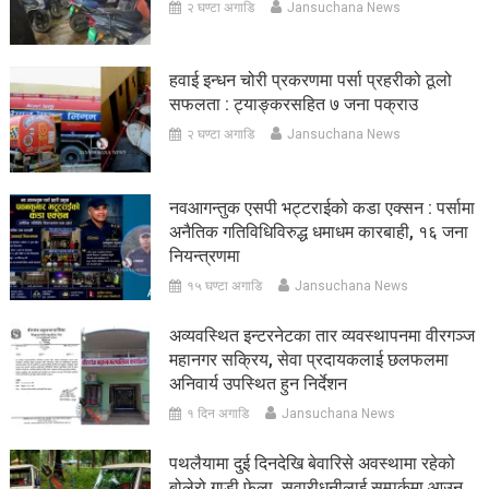
२ घण्टा अगाडि
Jansuchana News
हवाई इन्धन चोरी प्रकरणमा पर्सा प्रहरीको ठूलो
सफलता : ट्याङ्करसहित ७ जना पक्राउ
२ घण्टा अगाडि
Jansuchana News
नवआगन्तुक एसपी भट्टराईको कडा एक्सन : पर्सामा
अनैतिक गतिविधिविरुद्ध धमाधम कारबाही, १६ जना
नियन्त्रणमा
१५ घण्टा अगाडि
Jansuchana News
अव्यवस्थित इन्टरनेटका तार व्यवस्थापनमा वीरगञ्ज
महानगर सक्रिय, सेवा प्रदायकलाई छलफलमा
अनिवार्य उपस्थित हुन निर्देशन
१ दिन अगाडि
Jansuchana News
पथलैयामा दुई दिनदेखि बेवारिसे अवस्थामा रहेको
बोलेरो गाडी फेला, सवारीधनीलाई सम्पर्कमा आउन