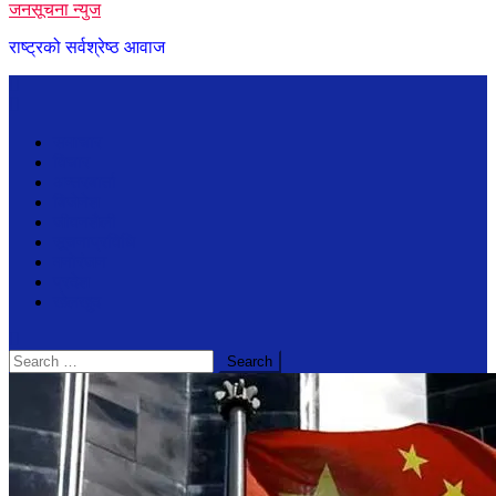
जनसूचना न्युज
राष्ट्रको सर्वश्रेष्ठ आवाज
समाचार
विचार
अन्तरबार्ता
बिजेनेश
जीवनशैली
सूचनाप्रविधि
मनोरंजन
प्रदेश
खेलखुद
Search
for: