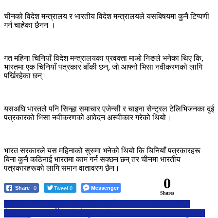
चीनको विदेश मन्त्रालय र भारतीय विदेश मन्त्रालयले यसबिषयमा कुनै टिप्पणी
गर्न चाहेका छैनन ।
गत महिना चिनियाँ विदेश मन्त्रालयका प्रवक्ता माओ निङले भनेका थिए कि,
भारतमा एक चिनियाँ पत्रकार बाँकी छन्, जो आफ्नो भिसा नवीकरणको लागि
पर्खिरहेका छन्।
यसअघि भारतले पनि सिन्ह्वा समाचार एजेन्सी र चाइना सेन्ट्रल टेलिभिजनका दुई
पत्रकारको भिसा नवीकरणको आवेदन अस्वीकार गरेको थियो।
भारत सरकारले यस महिनाको सुरुमा भनेको थियो कि चिनियाँ पत्रकारहरू
बिना कुनै कठिनाई भारतमा काम गर्न सक्छन छन् तर चीनमा भारतीय
पत्रकारहरूको लागि समान वातावरण छैन।
0
Tweet 0
Messenger
Share
0
Shares
Post
त्रिबीले भन्यो- मर्ज हुन चाहने क्याम्पसलाई असार मसान्तकाे समयसिमा
ईलाका प्रहरी कार्यालय पटेर्वा सुगौलीको कमान्डमा भारी मात्रामा लागु औषध