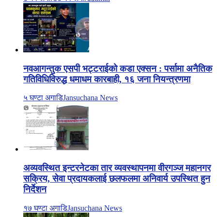
नवआगन्तुक एसपी भट्टराईको कडा एक्सन : पर्सामा अनैतिक
गतिविधिविरुद्ध धमाधम कारबाही, १६ जना नियन्त्रणमा
५ घण्टा अगाडि
Jansuchana News
अव्यवस्थित इन्टरनेटका तार व्यवस्थापनमा वीरगञ्ज महानगर
सक्रिय, सेवा प्रदायकलाई छलफलमा अनिवार्य उपस्थित हुन
निर्देशन
१७ घण्टा अगाडि
Jansuchana News