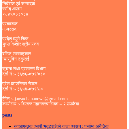
निर्देशक एवं सम्पादक
रसीद आलम
९८४५०३३०३४
प्रकाशक
म.अरसद
प्रदेश ब्युरो चिफ
युगलकिशोर श्रीवास्तव
बरिष्ठ सल्लाहकार
ग्यासुदिन ठकुराई
सूचना तथा प्रसारण बिभाग
दर्ता नं :- ३६७६-०७९/०८०
प्रेस काउन्सिल नेपाल
दर्ता नं :- ३६५४-०७९/८०
ईमेल :- jansuchananews@gmail.com
कार्यालय :- विरगज महानगरपालिका – २ छपकैया
posts
नवआगन्तुक एसपी भट्टराईको कडा एक्सन : पर्सामा अनैतिक