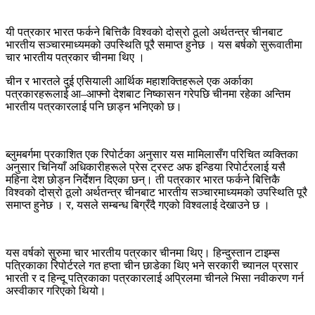
गर्न
चीनद्धारा
यी पत्रकार भारत फर्कने बित्तिकै विश्वको दोस्रो ठूलो अर्थतन्त्र चीनबाट
अस्विकार,
भारतीय सञ्चारमाध्यमको उपस्थिति पूरै समाप्त हुनेछ । यस बर्षकाे सुरूवातीमा
अन्तिम
चार भारतीय पत्रकार चीनमा थिए ।
पत्रकार
पनि
चीन र भारतले दुई एसियाली आर्थिक महाशक्तिहरूले एक अर्काका
भारत
पत्रकारहरूलाई आ–आफ्नो देशबाट निष्कासन गरेपछि चीनमा रहेका अन्तिम
फर्कदै
भारतीय पत्रकारलाई पनि छाड्न भनिएको छ।
ब्लुमबर्गमा प्रकाशित एक रिपोर्टका अनुसार यस मामिलासँग परिचित व्यक्तिका
अनुसार चिनियाँ अधिकारीहरूले प्रेस ट्रस्ट अफ इन्डिया रिपोर्टरलाई यसै
महिना देश छोड्न निर्देशन दिएका छन्। ती पत्रकार भारत फर्कने बित्तिकै
विश्वको दोस्रो ठूलो अर्थतन्त्र चीनबाट भारतीय सञ्चारमाध्यमको उपस्थिति पूरै
समाप्त हुनेछ । र, यसले सम्बन्ध बिग्रँदै गएको विश्वलाई देखाउने छ ।
यस वर्षको सुरुमा चार भारतीय पत्रकार चीनमा थिए। हिन्दुस्तान टाइम्स
पत्रिकाका रिपोर्टरले गत हप्ता चीन छाडेका थिए भने सरकारी च्यानल प्रसार
भारती र द हिन्दू पत्रिकाका पत्रकारलाई अप्रिलमा चीनले भिसा नवीकरण गर्न
अस्वीकार गरिएको थियो।