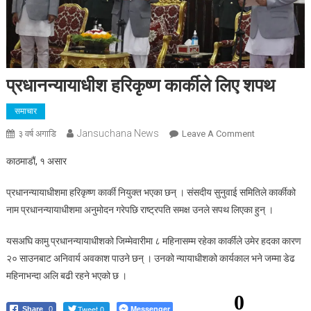
प्रधानन्यायाधीश हरिकृष्ण कार्कीले लिए शपथ
समाचार
Jansuchana News
On
३ वर्ष अगाडि
Leave A Comment
प्रधानन्यायाधीश
काठमाडौं, १ असार
हरिकृष्ण
कार्कीले
प्रधानन्यायाधीशमा हरिकृष्ण कार्की नियुक्त भएका छन् । संसदीय सुनुवाई समितिले कार्कीको
लिए
नाम प्रधानन्यायाधीशमा अनुमोदन गरेपछि राष्ट्रपति समक्ष उनले सपथ लिएका हुन् ।
शपथ
यसअघि कामु प्रधानन्यायाधीशको जिम्मेवारीमा ८ महिनासम्म रहेका कार्कीले उमेर हदका कारण
२० साउनबाट अनिवार्य अवकाश पाउने छन् । उनको न्यायाधीशको कार्यकाल भने जम्मा डेढ
महिनाभन्दा अलि बढी रहने भएको छ ।
0
Tweet 0
Messenger
Share
0