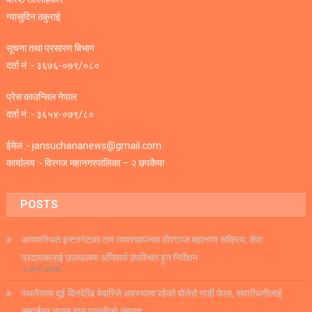
ग्यासुदिन ठकुराई
सूचना तथा प्रसारण बिभाग
दर्ता नं :- ३६७६-०७९/०८०
प्रेस काउन्सिल नेपाल
दर्ता नं :- ३६५४-०७९/८०
ईमेल :- jansuchananews@gmail.com
कार्यालय :- विरगज महानगरपालिका – २ छपकैया
POSTS
अव्यवस्थित इन्टरनेटका तार व्यवस्थापनमा वीरगञ्ज महानगर सक्रिय, सेवा
प्रदायकलाई छलफलमा अनिवार्य उपस्थित हुन निर्देशन
७ घण्टा अगाडि
पथलैयामा दुई दिनदेखि बेवारिसे अवस्थामा रहेको बोलेरो गाडी फेला, सवारीधनीलाई
सम्पर्कमा आउन बारा प्रहरीको आग्रह