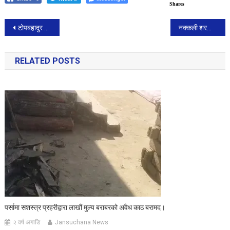
Shares
Post
टोपबहादुर रायमाझीको सांसद पद निलम्बन
नक्कली शरणार्थी प्रकरण : १६ जनालाई नै सुन्धारा कारागार पठाइने
navigation
RELATED POSTS
पर्सामा सशस्त्र प्रहरीद्वारा लाखौं मुल्य बराबरको अवैध काठ बरामद।
२ वर्ष अगाडि
Jansuchana News