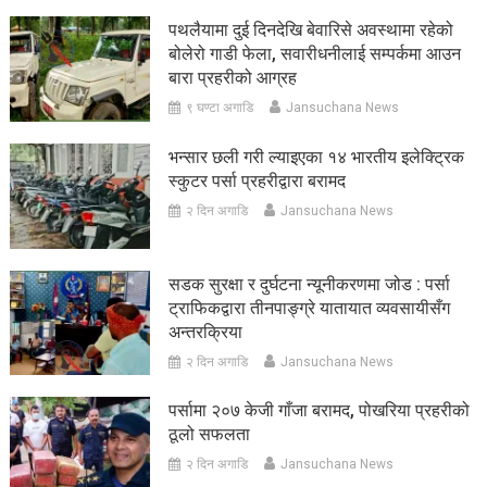
पथलैयामा दुई दिनदेखि बेवारिसे अवस्थामा रहेको
बोलेरो गाडी फेला, सवारीधनीलाई सम्पर्कमा आउन
बारा प्रहरीको आग्रह
९ घण्टा अगाडि
Jansuchana News
भन्सार छली गरी ल्याइएका १४ भारतीय इलेक्ट्रिक
स्कुटर पर्सा प्रहरीद्वारा बरामद
२ दिन अगाडि
Jansuchana News
सडक सुरक्षा र दुर्घटना न्यूनीकरणमा जोड : पर्सा
ट्राफिकद्वारा तीनपाङ्ग्रे यातायात व्यवसायीसँग
अन्तरक्रिया
२ दिन अगाडि
Jansuchana News
पर्सामा २०७ केजी गाँजा बरामद, पोखरिया प्रहरीको
ठूलो सफलता
२ दिन अगाडि
Jansuchana News