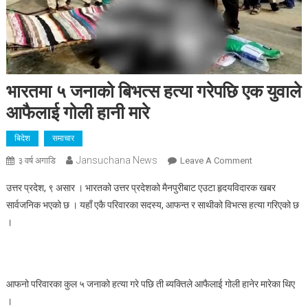
भारतमा ५ जनाको बिभत्स हत्या गरेपछि एक युवाले
आफैलाई गोली हानी मारे
बिदेश
समाचार
Jansuchana News
On
३ वर्ष अगाडि
Leave A Comment
भारतमा
उत्तर प्रदेश, ९ असार । भारतको उत्तर प्रदेशको मैनपुरीबाट एउटा हृदयविदारक खबर
५
सार्वजनिक भएको छ । यहाँ एकै परिवारका सदस्य, आफन्त र साथीको विभत्स हत्या गरिएको छ
जनाको
।
बिभत्स
हत्या
गरेपछि
एक
आफनो परिवारका कुल ५ जनाको हत्या गरे पछि ती ब्यक्तिले आफैलाई गोली हानेर मारेका थिए
युवाले
।
आफैलाई