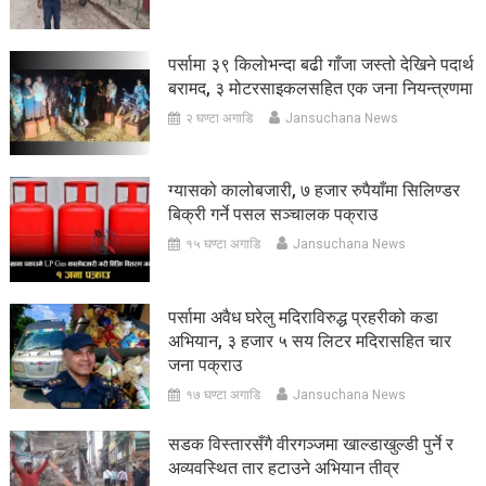
पर्सामा ३९ किलोभन्दा बढी गाँजा जस्तो देखिने पदार्थ
बरामद, ३ मोटरसाइकलसहित एक जना नियन्त्रणमा
२ घण्टा अगाडि
Jansuchana News
ग्यासको कालोबजारी, ७ हजार रुपैयाँमा सिलिण्डर
बिक्री गर्ने पसल सञ्चालक पक्राउ
१५ घण्टा अगाडि
Jansuchana News
पर्सामा अवैध घरेलु मदिराविरुद्ध प्रहरीको कडा
अभियान, ३ हजार ५ सय लिटर मदिरासहित चार
जना पक्राउ
१७ घण्टा अगाडि
Jansuchana News
सडक विस्तारसँगै वीरगञ्जमा खाल्डाखुल्डी पुर्ने र
अव्यवस्थित तार हटाउने अभियान तीव्र