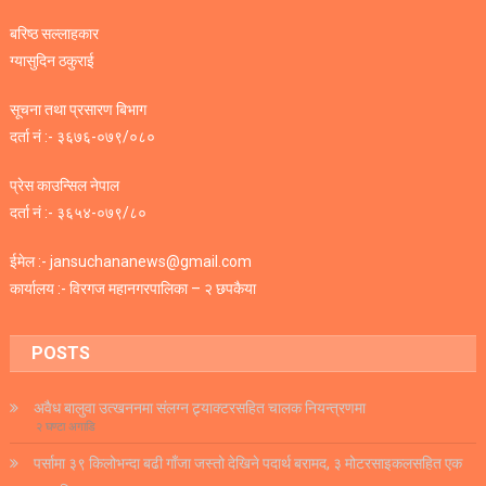
बरिष्ठ सल्लाहकार
ग्यासुदिन ठकुराई
सूचना तथा प्रसारण बिभाग
दर्ता नं :- ३६७६-०७९/०८०
प्रेस काउन्सिल नेपाल
दर्ता नं :- ३६५४-०७९/८०
ईमेल :- jansuchananews@gmail.com
कार्यालय :- विरगज महानगरपालिका – २ छपकैया
POSTS
अवैध बालुवा उत्खननमा संलग्न ट्र्याक्टरसहित चालक नियन्त्रणमा
२ घण्टा अगाडि
पर्सामा ३९ किलोभन्दा बढी गाँजा जस्तो देखिने पदार्थ बरामद, ३ मोटरसाइकलसहित एक