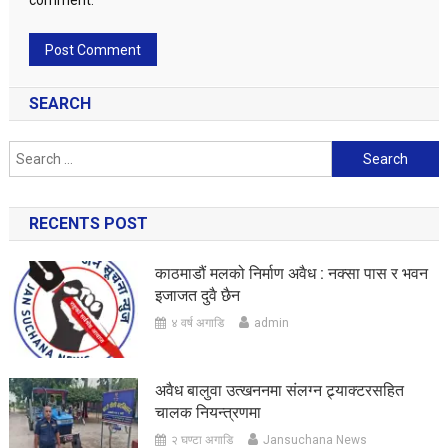
comment.
SEARCH
Search
for:
RECENTS POST
काठमाडौं मलको निर्माण अवैध : नक्सा पास र भवन
इजाजत दुवै छैन
४ वर्ष अगाडि
admin
अवैध बालुवा उत्खननमा संलग्न ट्र्याक्टरसहित
चालक नियन्त्रणमा
२ घण्टा अगाडि
Jansuchana News