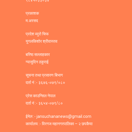
प्रकाशक
म.अरसद
प्रदेश ब्युरो चिफ
युगलकिशोर श्रीवास्तव
बरिष्ठ सल्लाहकार
ग्यासुदिन ठकुराई
सूचना तथा प्रसारण बिभाग
दर्ता नं :- ३६७६-०७९/०८०
प्रेस काउन्सिल नेपाल
दर्ता नं :- ३६५४-०७९/८०
ईमेल :- jansuchananews@gmail.com
कार्यालय :- विरगज महानगरपालिका – २ छपकैया