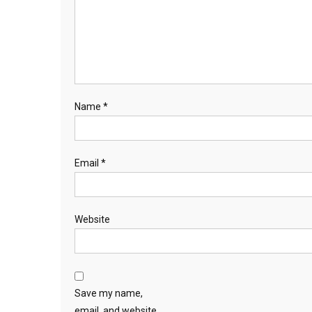
Name
*
Email
*
Website
Save my name,
email, and website