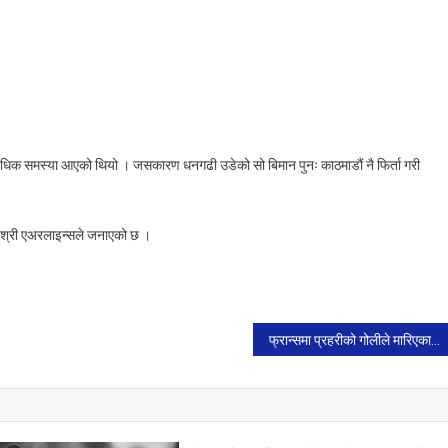
िधिक समस्या आएको थियो । जसकारण धनगढी उडेको सो बिमान पुनः काठमाडौं नै फिर्ता गरी
को श्री एअरलाइन्सले जनाएको छ ।
फ्रान्समा प्रहरीको गोलीले मारिएका किशोरको अन्तिम संस्कारमा सयौं युवा सहभागी,फ्रान्सको हिंसा बेल्जियम पुग्यो, फ्रान्सेली राष्ट्रपतिको जर्मन भ्रमण स्थगित