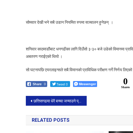
सोमवार देखी भने सबै उडान नियमित रुपमा सञ्चालन हुनेछन् ।
शनिवार काठमाडौंबाट धनगढीका लागि दिउँसो ३ः३० बजे उडेको विमानमा प्राव
अबतरण गराईएको थियो ।
सो घटनापछि एयरलाइन्सले सबै विमानको प्राविधिक परीक्षण गर्ने निर्णय लिए
0
Tweet 0
Messenger
Share
0
Shares
Post
छत्तिसगढमा धेरै बच्चा जन्माउने प्रहरी हवल्दार निलम्बनमा
navigation
RELATED POSTS