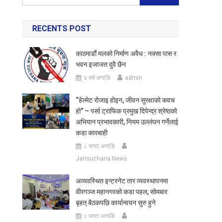
for:
RECENTS POST
काठमाडौं मलको निर्माण अवैध : नक्सा पास र
भवन इजाजत दुवै छैन
४ वर्ष अगाडि
admin
“हेल्मेट रोजाइ होइन, जीवन सुरक्षाको कवच
हो” – पर्सा ट्राफिक प्रमुख दिपेन्द्र श्रेष्ठको
अभियान प्रभावकारी, नियम उल्लंघन गर्नेलाई
कडा कारबाही
८ घण्टा अगाडि
Jansuchana News
अव्यवस्थित इन्टरनेट तार व्यवस्थापनमा
वीरगञ्ज महानगरको कडा पहल, सोमबार
बृहत् बैठकपछि कार्यान्वयन सुरु हुने
८ घण्टा अगाडि