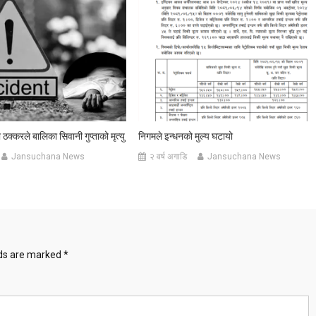
ठक्करले बालिका सिवानी गुप्ताको मृत्यु
निगमले इन्धनको मुल्य घटायो
Jansuchana News
२ वर्ष अगाडि
Jansuchana News
lds are marked
*