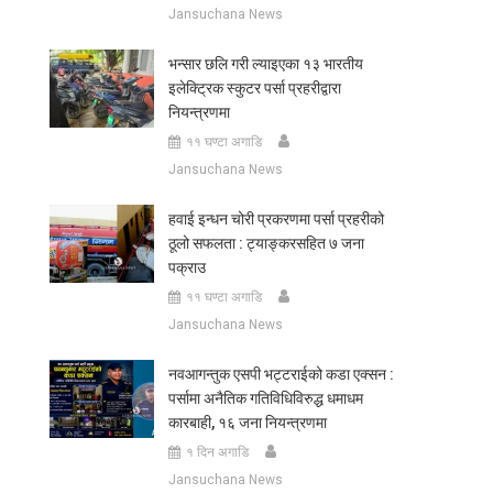
Jansuchana News
भन्सार छलि गरी ल्याइएका १३ भारतीय
इलेक्ट्रिक स्कुटर पर्सा प्रहरीद्वारा
नियन्त्रणमा
११ घण्टा अगाडि
Jansuchana News
हवाई इन्धन चोरी प्रकरणमा पर्सा प्रहरीको
ठूलो सफलता : ट्याङ्करसहित ७ जना
पक्राउ
११ घण्टा अगाडि
Jansuchana News
नवआगन्तुक एसपी भट्टराईको कडा एक्सन :
पर्सामा अनैतिक गतिविधिविरुद्ध धमाधम
कारबाही, १६ जना नियन्त्रणमा
१ दिन अगाडि
Jansuchana News