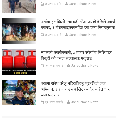
७ घण्टा अगाडि
Jansuchana News
पर्सामा ३९ किलोभन्दा बढी गाँजा जस्तो देखिने पदार्थ
बरामद, ३ मोटरसाइकलसहित एक जना नियन्त्रणमा
७ घण्टा अगाडि
Jansuchana News
ग्यासको कालोबजारी, ७ हजार रुपैयाँमा सिलिण्डर
बिक्री गर्ने पसल सञ्चालक पक्राउ
२० घण्टा अगाडि
Jansuchana News
पर्सामा अवैध घरेलु मदिराविरुद्ध प्रहरीको कडा
अभियान, ३ हजार ५ सय लिटर मदिरासहित चार
जना पक्राउ
२२ घण्टा अगाडि
Jansuchana News