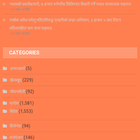
ग्यासको कालोबजारी, ७ हजार रुपैयाँमा सिलिण्डर बिक्री गर्ने पसल सञ्चालक पक्राउ
२० घण्टा अगाडि
पर्सामा अवैध घरेलु मदिराविरुद्ध प्रहरीको कडा अभियान, ३ हजार ५ सय लिटर
मदिरासहित चार जना पक्राउ
२२ घण्टा अगाडि
CATEGORIES
अन्तरबार्ता
(5)
खेलखुद
(229)
जीवनशैली
(92)
प्रदेश
(1,581)
बिदेश
(1,553)
बिजेनेश
(94)
मनोरंजन
(146)