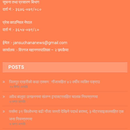
सूचना तथा प्रसारण बिभाग
दर्ता नं :- ३६७६-०७९/०८०
प्रेस काउन्सिल नेपाल
दर्ता नं :- ३६५४-०७९/८०
ईमेल :- jansuchananews@gmail.com
कार्यालय :- विरगज महानगरपालिका – २ छपकैया
POSTS
जितपुर प्रहरीको कडा एक्सन : गाँजासहित ४२ वर्षीय व्यक्ति पक्राउ
१५ मिनेट अगाडि
अवैध बालुवा उत्खननमा संलग्न ट्र्याक्टरसहित चालक नियन्त्रणमा
७ घण्टा अगाडि
पर्सामा ३९ किलोभन्दा बढी गाँजा जस्तो देखिने पदार्थ बरामद, ३ मोटरसाइकलसहित एक
जना नियन्त्रणमा
७ घण्टा अगाडि