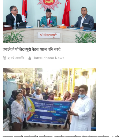
एमालेको पोलिटब्युरो बैठक आज पनि बस्दै
२ वर्ष अगाडि
Jansuchana News