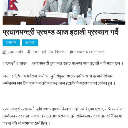
प्रधानमन्त्री प्रचण्ड आज इटाली प्रस्थान गर्दै
राजनीति
समाचार
Jansuchana News
On
३ वर्ष अगाडि
Leave A Comment
प्रधानमन्त्री
काठमाडौं, ६ साउन । प्रधानमन्त्री पुष्पकमल दाहाल प्रचण्ड आज इटाली जाने भएका छन् ।
प्रचण्ड
आज
साउन ८ देखि १० गतेसम्म आयोजना हुने संयुक्त राष्ट्रसङ्घीय खाद्य प्रणाली शिखर
इटाली
सम्मेलनमा भाग लिन प्रधानमन्त्री प्रचण्ड आज इटालीतर्फ प्रस्थान गर्न लागेका हुन ।
प्रस्थान
गर्दै
प्रधानमन्त्री प्रचण्डसँग कृषि तथा पशुपन्छी विकास मन्त्री डा. बेदुराम भुसाल, राष्ट्रिय योजना
आयोगका सदस्य डा. जयकान्त राउत तथा प्रधानमन्त्री सचिवालय सदस्य तथा छोरी गङ्गा
दाहाल पनि सो भ्रमणमा रहने छिन् ।