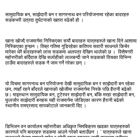
जोखिम
बढयाे
सामुदायिक बन, साझेदारी बन र सागरनाथ बन परियोजनामा रहेका बादरहरु
सडकभरी उत्रदा दुर्घटनाकाे खतरा वढेको हो ।
खाना खोज्दै राजमार्गमा निस्किएका सयौं बादरहरु यात्रुहरुले खाना दिने आशामा
निस्किएका हुन्छन । तिब्र गतिमा गुडिरहेका कतिपय सवारी साधनले किचेर
मारेका धेरै बादरहरुको लास सडकमा अलपत्र देखिन थालेकाे छ । विशेषगरी
महोत्तरीको बर्दिवास देखि सर्लाहीको लालबन्दी जाने सडकको विचका विभिन्न
ठाउँमा बादरहरुले सडक नै जाम गर्ने गरेका छन् ।
यो विचमा सागरनाथ बन परियोजना देखी सामुदायिक बन र साझेदारी बन रहेका
छन, त्यहाँ रहने बाँदरले खानाकाे खाेजीमा राजमार्गमा निस्के पछि हैरानी बढेकाे
छ। माइस्थान सामुदायिक बन, टुटेस्वर साझेदारी बन, बाँके मरहा साझेदारी बन,
फुलजोर साझेदारी बनहरू यही राजमार्गमा जाेडिएका कारण हैरानी बढेकाे
स्थानीय रामप्रसाद सापकाेटाले जानकारी दिए ।
डिभिजन वन कार्यालय महोत्तरीका अधिकृत भिमबिक्रम खडका यात्रुहरुको
कारणले पनि बादरहरु सडकमा आउने गरेको बताउँछन । ` यात्रुहरुले खाना