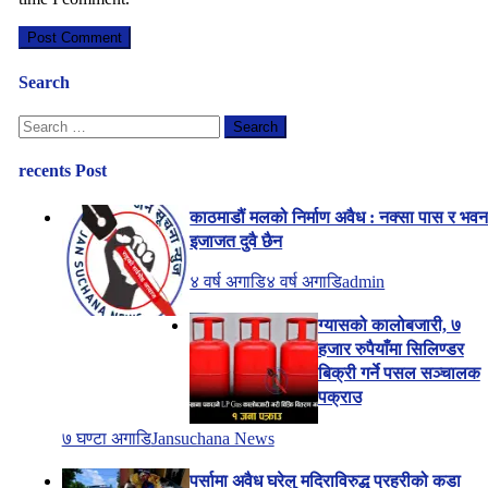
Search
Search
for:
recents Post
काठमाडौं मलको निर्माण अवैध : नक्सा पास र भव
इजाजत दुवै छैन
४ वर्ष अगाडि
४ वर्ष अगाडि
admin
ग्यासको कालोबजारी, ७
हजार रुपैयाँमा सिलिण्डर
बिक्री गर्ने पसल सञ्चालक
पक्राउ
७ घण्टा अगाडि
Jansuchana News
पर्सामा अवैध घरेलु मदिराविरुद्ध प्रहरीको कडा