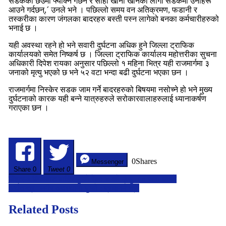
सडकको छेउमा फ्याक्ने गर्छन र सोही खाना खानका लागी सडकमा उनीहरू
आउने गर्दछन्,´ उनले भने । पछिल्लो समय वन अतिक्रमण, फडानी र
तस्करीका कारण जंगलका बादरहरु बस्ती पस्न लागेको बनका कर्मचारीहरुको
भनाई छ ।
यही अवस्था रहने हो भने सवारी दुर्घटना अधिक हुने जिल्ला ट्राफिक
कार्यालयको समेत निष्कर्ष छ । जिल्ला ट्राफिक कार्यालय महोत्तरीका सुचना
अधिकारी दिपेश रायका अनुसार पछिल्लो १ महिना भित्र यही राजमार्गमा ३
जनाको मृत्यु भएको छ भने ५२ वटा भन्दा बढी दुर्घटना भएका छन ।
राजमार्गमा निस्केर सडक जाम गर्ने बादरहरुको बिषयमा नसोच्ने हो भने मुख्य
दुर्घटनाको कारक यही बन्ने यात्रुहरुले सरोकारवालाहरुलाई ध्यानाकर्षण
गराएका छन ।
0
Shares
Messenger
Share
0
Tweet 0
Post
बिहारमा लिकबाट बाहिर पुग्यो रेलः ४ को मृत्यु, ८० जना घाइते
अर्थतन्त्र गम्भीर अवस्थामा पुग्यो : प्रधानमन्त्री
navigation
Related Posts