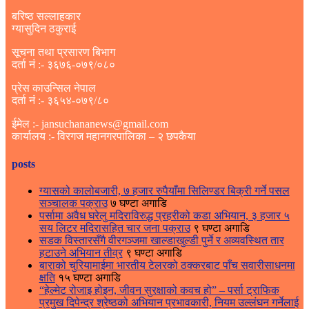
बरिष्ठ सल्लाहकार
ग्यासुदिन ठकुराई
सूचना तथा प्रसारण बिभाग
दर्ता नं :- ३६७६-०७९/०८०
प्रेस काउन्सिल नेपाल
दर्ता नं :- ३६५४-०७९/८०
ईमेल :- jansuchananews@gmail.com
कार्यालय :- विरगज महानगरपालिका – २ छपकैया
posts
ग्यासको कालोबजारी, ७ हजार रुपैयाँमा सिलिण्डर बिक्री गर्ने पसल
सञ्चालक पक्राउ
७ घण्टा अगाडि
पर्सामा अवैध घरेलु मदिराविरुद्ध प्रहरीको कडा अभियान, ३ हजार ५
सय लिटर मदिरासहित चार जना पक्राउ
९ घण्टा अगाडि
सडक विस्तारसँगै वीरगञ्जमा खाल्डाखुल्डी पुर्ने र अव्यवस्थित तार
हटाउने अभियान तीव्र
९ घण्टा अगाडि
बाराको चुरियामाईमा भारतीय टेलरको ठक्करबाट पाँच सवारीसाधनमा
क्षति
१५ घण्टा अगाडि
“हेल्मेट रोजाइ होइन, जीवन सुरक्षाको कवच हो” – पर्सा ट्राफिक
प्रमुख दिपेन्द्र श्रेष्ठको अभियान प्रभावकारी, नियम उल्लंघन गर्नेलाई