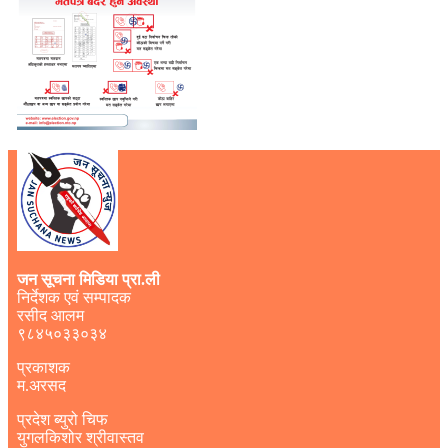
जन सूचना मिडिया प्रा.ली
निर्देशक एवं सम्पादक
रसीद आलम
९८४५०३३०३४
प्रकाशक
म.अरसद
प्रदेश ब्युरो चिफ
युगलकिशोर श्रीवास्तव