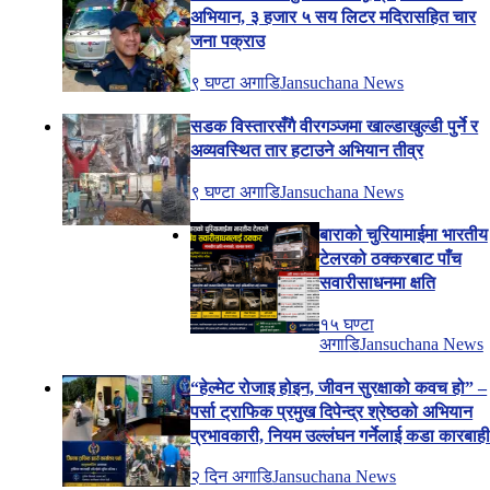
अभियान, ३ हजार ५ सय लिटर मदिरासहित चार
जना पक्राउ
९ घण्टा अगाडि
Jansuchana News
सडक विस्तारसँगै वीरगञ्जमा खाल्डाखुल्डी पुर्ने र
अव्यवस्थित तार हटाउने अभियान तीव्र
९ घण्टा अगाडि
Jansuchana News
बाराको चुरियामाईमा भारतीय
टेलरको ठक्करबाट पाँच
सवारीसाधनमा क्षति
१५ घण्टा
अगाडि
Jansuchana News
“हेल्मेट रोजाइ होइन, जीवन सुरक्षाको कवच हो” –
पर्सा ट्राफिक प्रमुख दिपेन्द्र श्रेष्ठको अभियान
प्रभावकारी, नियम उल्लंघन गर्नेलाई कडा कारबाह
२ दिन अगाडि
Jansuchana News