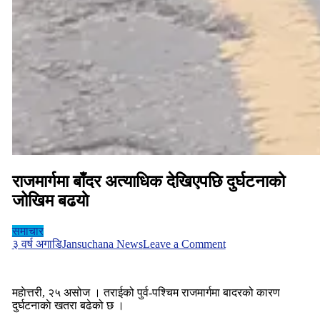
राजमार्गमा बाँदर अत्याधिक देखिएपछि दुर्घटनाको
जोखिम बढयाे
समाचार
on
३ वर्ष अगाडि
Jansuchana News
Leave a Comment
राजमार्गमा
बाँदर
अत्याधिक
महाेत्तरी, २५ असोज । तराईको पुर्व-पश्चिम राजमार्गमा बादरको कारण
देखिएपछि
दुर्घटनाकाे खतरा बढेको छ ।
दुर्घटनाको