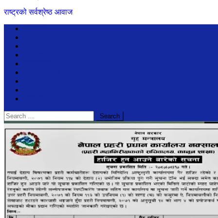
राष्ट्रको सर्वश्रेष्ठ आवाज
समाचार
विचार
अन्तरबार्ता
बिजेनेश
जीवनशैली
सूचनाप्रविधि
मनोरंजन
प्रदेश
खेलखुद
Search
for: