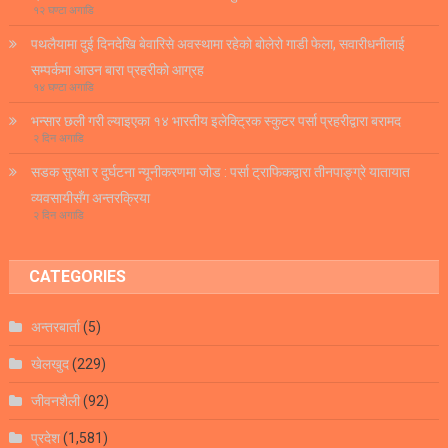
१२ घण्टा अगाडि
पथलैयामा दुई दिनदेखि बेवारिसे अवस्थामा रहेको बोलेरो गाडी फेला, सवारीधनीलाई
सम्पर्कमा आउन बारा प्रहरीको आग्रह
१४ घण्टा अगाडि
भन्सार छली गरी ल्याइएका १४ भारतीय इलेक्ट्रिक स्कुटर पर्सा प्रहरीद्वारा बरामद
२ दिन अगाडि
सडक सुरक्षा र दुर्घटना न्यूनीकरणमा जोड : पर्सा ट्राफिकद्वारा तीनपाङ्ग्रे यातायात
व्यवसायीसँग अन्तरक्रिया
२ दिन अगाडि
CATEGORIES
अन्तरबार्ता
(5)
खेलखुद
(229)
जीवनशैली
(92)
प्रदेश
(1,581)