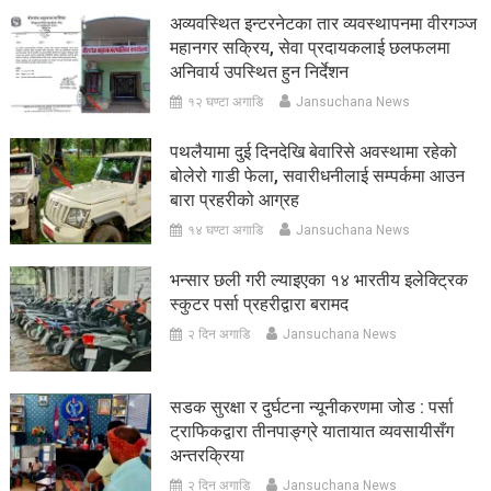
अव्यवस्थित इन्टरनेटका तार व्यवस्थापनमा वीरगञ्ज
महानगर सक्रिय, सेवा प्रदायकलाई छलफलमा
अनिवार्य उपस्थित हुन निर्देशन
१२ घण्टा अगाडि
Jansuchana News
पथलैयामा दुई दिनदेखि बेवारिसे अवस्थामा रहेको
बोलेरो गाडी फेला, सवारीधनीलाई सम्पर्कमा आउन
बारा प्रहरीको आग्रह
१४ घण्टा अगाडि
Jansuchana News
भन्सार छली गरी ल्याइएका १४ भारतीय इलेक्ट्रिक
स्कुटर पर्सा प्रहरीद्वारा बरामद
२ दिन अगाडि
Jansuchana News
सडक सुरक्षा र दुर्घटना न्यूनीकरणमा जोड : पर्सा
ट्राफिकद्वारा तीनपाङ्ग्रे यातायात व्यवसायीसँग
अन्तरक्रिया
२ दिन अगाडि
Jansuchana News