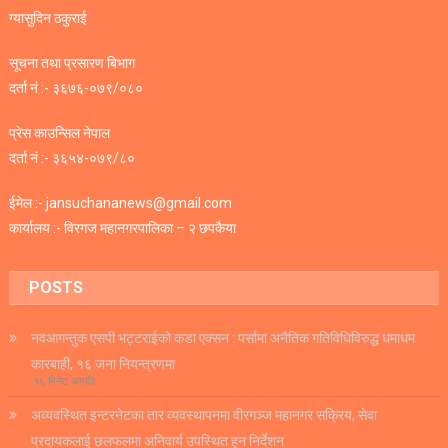
ग्यासुदिन ठकुराई
सूचना तथा प्रसारण बिभाग
दर्ता नं :- ३६७६-०७९/०८०
प्रेस काउन्सिल नेपाल
दर्ता नं :- ३६५४-०७९/८०
ईमेल :- jansuchananews@gmail.com
कार्यालय :- विरगज महानगरपालिका – २ छपकैया
POSTS
नवआगन्तुक एसपी भट्टराईको कडा एक्सन : पर्सामा अनैतिक गतिविधिविरुद्ध धमाधम
कारबाही, १६ जना नियन्त्रणमा
१६ मिनेट अगाडि
अव्यवस्थित इन्टरनेटका तार व्यवस्थापनमा वीरगञ्ज महानगर सक्रिय, सेवा
प्रदायकलाई छलफलमा अनिवार्य उपस्थित हुन निर्देशन