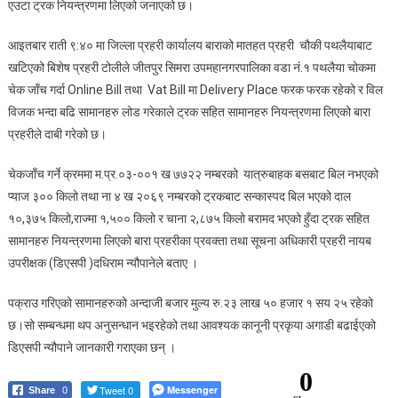
एउटा ट्रक नियन्त्रणमा लिएको जनाएको छ।
विभिन्न
सामान
आइतबार राती ९:४० मा जिल्ला प्रहरी कार्यालय बाराको मातहत प्रहरी चौकी पथलैयाबाट
सहित
खटिएको बिशेष प्रहरी टोलीले जीतपुर सिमरा उपमहानगरपालिका वडा नं.१ पथलैया चोकमा
ट्रक
चेक जाँच गर्दा Online Bill तथा Vat Bill मा Delivery Place फरक फरक रहेको र विल
पक्राउ।
विजक भन्दा बढि सामानहरु लोड गरेकाले ट्रक सहित सामानहरु नियन्त्रणमा लिएको बारा
प्रहरीले दाबी गरेको छ।
चेकजाँच गर्ने क्रममा म.प्र.०३-००१ ख ७७२२ नम्बरको यात्रुबाहक बसबाट बिल नभएको
प्याज ३०० किलो तथा ना ४ ख २०६९ नम्बरको ट्रकबाट सन्कास्पद बिल भएको दाल
१०,३७५ किलो,राज्मा १,५०० किलो र चाना २,८७५ किलो बरामद भएको हुँदा ट्रक सहित
सामानहरु नियन्त्रणमा लिएको बारा प्रहरीका प्रवक्ता तथा सूचना अधिकारी प्रहरी नायब
उपरीक्षक (डिएसपी )दधिराम न्यौपानेले बताए ।
पक्राउ गरिएको सामानहरुको अन्दाजी बजार मुल्य रु.२३ लाख ५० हजार १ सय २५ रहेको
छ।सो सम्बन्धमा थप अनुसन्धान भइरहेको तथा आवश्यक कानूनी प्रकृया अगाडी बढाईएको
डिएसपी न्यौपाने जानकारी गराएका छन् ।
0
Tweet 0
Messenger
Share
0