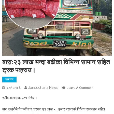
बारा:२३ लाख भन्दा बढीका विभिन्न सामान सहित
ट्रक पक्राउ।
समाचार
Jansuchana News
On
३ वर्ष अगाडि
Leave A Comment
बारा:२३
रसीद आलम,बारा,२५ मंसिर ।
लाख
भन्दा
बारा प्रहरीले चेकजाँचको क्रममा २३ लाख ५० हजार बराबरको विभिन्न समानहरु सहित
बढीका