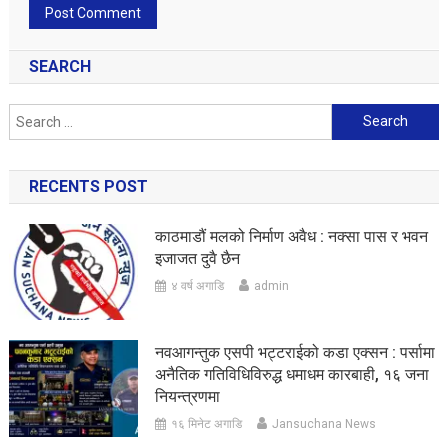
SEARCH
Search
for:
RECENTS POST
काठमाडौं मलको निर्माण अवैध : नक्सा पास र भवन
इजाजत दुवै छैन
४ वर्ष अगाडि
admin
नवआगन्तुक एसपी भट्टराईको कडा एक्सन : पर्सामा
अनैतिक गतिविधिविरुद्ध धमाधम कारबाही, १६ जना
नियन्त्रणमा
१६ मिनेट अगाडि
Jansuchana News