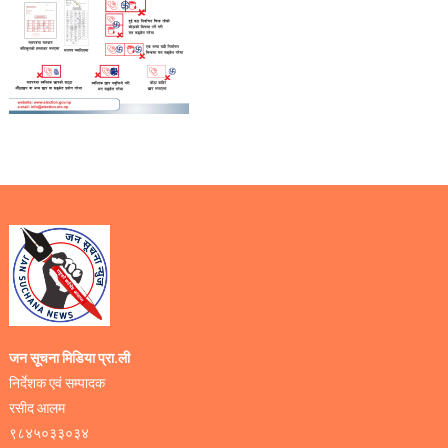
जन सूचना मिडिया प्रा.ली
निर्देशक एवं सम्पादक
रसीद आलम
९८४५०३३०३४