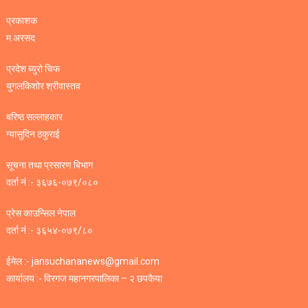
प्रकाशक
म.अरसद
प्रदेश ब्युरो चिफ
युगलकिशोर श्रीवास्तव
बरिष्ठ सल्लाहकार
ग्यासुदिन ठकुराई
सूचना तथा प्रसारण बिभाग
दर्ता नं :- ३६७६-०७९/०८०
प्रेस काउन्सिल नेपाल
दर्ता नं :- ३६५४-०७९/८०
ईमेल :- jansuchananews@gmail.com
कार्यालय :- विरगज महानगरपालिका – २ छपकैया