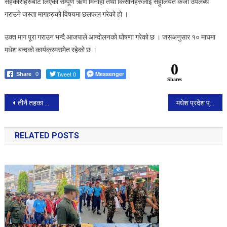
सहकारीहरुबाट लिएको सम्पूर्ण ऋण मिनाहा तथा किसानहरुलाई सहुलियत कर्जा उपलब्ध
बन्दकाे
गराउने जस्ता मागहरुको विषयमा छलफल गरेको हो ।
कार्यक्रम
उक्त माग पूरा गराउन भन्दै आजपाले आन्दोलनको घोषणा गरेको छ । जसअनुसार १० माघमा
मधेश बन्दको कार्यक्रमसमेत रहेको छ ।
0
Tweet 0
Messenger
Share
0
Shares
Post
तीनै तहका सरकार जनता र पार्टीप्रति जिम्मेवार देखिएनन् : नैनसिंह महर
मधेश प्रदेश प्रहरी प्रमुख डीआईजी जनक भट्टराई एक्सनमा, प्रहरी देखेपछि जुवाडेकाे भागाभाग
navigation
RELATED POSTS