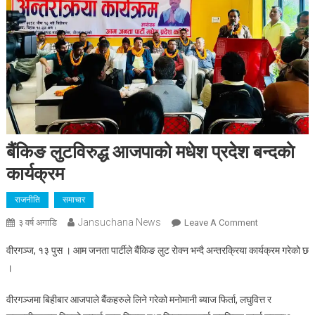
बैंकिङ लुटविरुद्ध आजपाको मधेश प्रदेश बन्दकाे
कार्यक्रम
राजनीति
समाचार
Jansuchana News
On
३ वर्ष अगाडि
Leave A Comment
बैंकिङ
वीरगञ्ज, १३ पुस । आम जनता पार्टीले बैंकिङ लुट रोक्न भन्दै अन्तरक्रिया कार्यक्रम गरेको छ
लुटविरुद्ध
।
आजपाको
मधेश
वीरगञ्जमा बिहीबार आजपाले बैंकहरुले लिने गरेको मनोमानी ब्याज फिर्ता, लघुवित्त र
प्रदेश