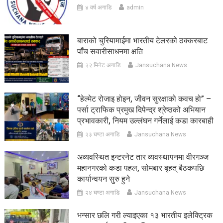
४ वर्ष अगाडि
admin
बाराको चुरियामाईमा भारतीय टेलरको ठक्करबाट
पाँच सवारीसाधनमा क्षति
२२ मिनेट अगाडि
Jansuchana News
“हेल्मेट रोजाइ होइन, जीवन सुरक्षाको कवच हो” –
पर्सा ट्राफिक प्रमुख दिपेन्द्र श्रेष्ठको अभियान
प्रभावकारी, नियम उल्लंघन गर्नेलाई कडा कारबाही
२३ घण्टा अगाडि
Jansuchana News
अव्यवस्थित इन्टरनेट तार व्यवस्थापनमा वीरगञ्ज
महानगरको कडा पहल, सोमबार बृहत् बैठकपछि
कार्यान्वयन सुरु हुने
२४ घण्टा अगाडि
Jansuchana News
भन्सार छलि गरी ल्याइएका १३ भारतीय इलेक्ट्रिक