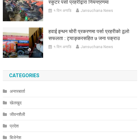
स्कुटर पर्सा प्रहरीद्वारा नियन्त्रणमा
१ दिन अगाडि
Jansuchana News
हवाई इन्धन चोरी प्रकरणमा पर्सा प्रहरीको ठूलो
सफलता : ट्याङ्करसहित ७ जना पक्राउ
१ दिन अगाडि
Jansuchana News
CATEGORIES
अन्तरबार्ता
खेलखुद
जीवनशैली
प्रदेश
बिजेनेश