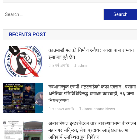
Search
for:
RECENTS POST
काठमाडौं मलको निर्माण अवैध : नक्सा पास र भवन
इजाजत दुवै छैन
४ वर्ष अगाडि
admin
नवआगन्तुक एसपी भट्टराईको कडा एक्सन : पर्सामा
अनैतिक गतिविधिविरुद्ध धमाधम कारबाही, १६ जना
नियन्त्रणमा
११ घण्टा अगाडि
Jansuchana News
अव्यवस्थित इन्टरनेटका तार व्यवस्थापनमा वीरगञ्ज
महानगर सक्रिय, सेवा प्रदायकलाई छलफलमा
अनिवार्य उपस्थित हुन निर्देशन