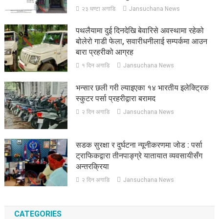
२३ घण्टा अगाडि
Jansuchana News
पथलैयामा दुई दिनदेखि बेवारिसे अवस्थामा रहेको
बोलेरो गाडी फेला, सवारीधनीलाई सम्पर्कमा आउन
बारा प्रहरीको आग्रह
१ दिन अगाडि
Jansuchana News
भन्सार छली गरी ल्याइएका १४ भारतीय इलेक्ट्रिक
स्कुटर पर्सा प्रहरीद्वारा बरामद
२ दिन अगाडि
Jansuchana News
सडक सुरक्षा र दुर्घटना न्यूनीकरणमा जोड : पर्सा
ट्राफिकद्वारा तीनपाङ्ग्रे यातायात व्यवसायीसँग
अन्तरक्रिया
२ दिन अगाडि
Jansuchana News
CATEGORIES