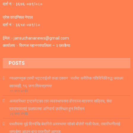
दर्ता नं :- ३६७६-०७९/०८०
प्रेस काउन्सिल नेपाल
दर्ता नं :- ३६५४-०७९/८०
ईमेल :- jansuchananews@gmail.com
कार्यालय :- विरगज महानगरपालिका – २ छपकैया
POSTS
नवआगन्तुक एसपी भट्टराईको कडा एक्सन : पर्सामा अनैतिक गतिविधिविरुद्ध धमाधम
कारबाही, १६ जना नियन्त्रणमा
११ घण्टा अगाडि
अव्यवस्थित इन्टरनेटका तार व्यवस्थापनमा वीरगञ्ज महानगर सक्रिय, सेवा
प्रदायकलाई छलफलमा अनिवार्य उपस्थित हुन निर्देशन
२३ घण्टा अगाडि
पथलैयामा दुई दिनदेखि बेवारिसे अवस्थामा रहेको बोलेरो गाडी फेला, सवारीधनीलाई
सम्पर्कमा आउन बारा प्रहरीको आग्रह