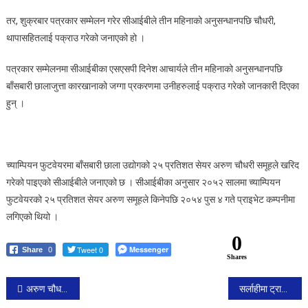
तर, शुक्रबार पत्रकार सम्मेलन गरेर सीआईबीले तीन महिनाको अनुसन्धानपछि चौधरी,
थापासहितलाई पक्राउ गरेको जनाएको हो ।
पत्रकार सम्मेलनमा सीआईबीका एसएसपी दिनेश आचार्यले तीन महिनाको अनुसन्धानपछि
बाँसबारी छालाजुत्ता कारखानाको जग्गा प्रकरणमा उनीहरुलाई पक्राउ गरेको जानकारी दिएका
हुन् ।
च्याम्पियन फुटवेयरमा बाँसबारी छाला उद्योगको २५ प्रतिशत सेयर अरुण चौधरी समूहले खरिद
गरेको पाइएको सीआईबीले जनाएको छ । सीआईबीका अनुसार २०५२ सालमा च्याम्पियन
फुटवेयरको २५ प्रतिशत सेयर अरुण समूहले किनेपछि २०५४ पुस ४ गते प्राइभेट कम्पनीमा
लगिएको थियो ।
0
Tweet 0
Messenger
Share
0
Shares
Post
अरुण चौधरी पक्राउबारे कांग्रेसभित्र छलफल, हाम्रो परिवारमाथि प्रतिशोध साँधियो : विनोद चौधरी
सर्लाहीमा ट्राफिक प्रहरीमाथि छुरा प्रहार