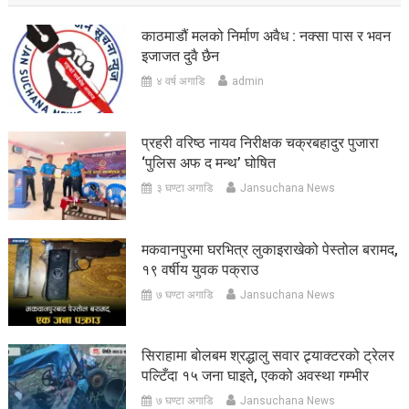
काठमाडौं मलको निर्माण अवैध : नक्सा पास र भवन
इजाजत दुवै छैन
४ वर्ष अगाडि
admin
प्रहरी वरिष्ठ नायव निरीक्षक चक्रबहादुर पुजारा
‘पुलिस अफ द मन्थ’ घोषित
३ घण्टा अगाडि
Jansuchana News
मकवानपुरमा घरभित्र लुकाइराखेको पेस्तोल बरामद,
१९ वर्षीय युवक पक्राउ
७ घण्टा अगाडि
Jansuchana News
सिराहामा बोलबम श्रद्धालु सवार ट्र्याक्टरको ट्रेलर
पल्टिँदा १५ जना घाइते, एकको अवस्था गम्भीर
७ घण्टा अगाडि
Jansuchana News