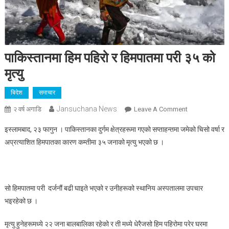
पाकिस्तानमा हिम पहिरो र हिमपातमा परी ३५ को
मृत्यु
बिदेश
समाचार
Jansuchana News
On
२ वर्ष अगाडि
Leave A Comment
पाकिस्तानमा
इस्लामबाद, २३ फागुन । पाकिस्तानका दुर्गम क्षेत्रहरूमा गएको सप्ताहन्तमा जमेको चिसो वर्षा र
हिम
अप्रत्याशित हिमपातका कारण कम्तीमा ३५ जनाको मृत्यु भएको छ ।
पहिरो
र
हिमपातमा
परी
सो हिमपातमा परी दर्जनौं बढी घाइते भएको र उनीहरूको स्थानिय अस्पतालमा उपचार
३५
भइरहेको छ ।
को
मृत्यु
मृत्यु हुनेहरूमध्ये २२ जना बालबालिका रहेको र ती मध्ये धेरैजसो हिम पहिरोमा परेर घरमा