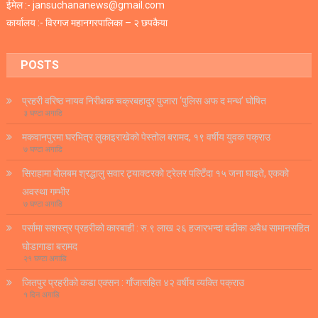
ईमेल :- jansuchananews@gmail.com
कार्यालय :- विरगज महानगरपालिका – २ छपकैया
POSTS
प्रहरी वरिष्ठ नायव निरीक्षक चक्रबहादुर पुजारा ‘पुलिस अफ द मन्थ’ घोषित
३ घण्टा अगाडि
मकवानपुरमा घरभित्र लुकाइराखेको पेस्तोल बरामद, १९ वर्षीय युवक पक्राउ
७ घण्टा अगाडि
सिराहामा बोलबम श्रद्धालु सवार ट्र्याक्टरको ट्रेलर पल्टिँदा १५ जना घाइते, एकको
अवस्था गम्भीर
७ घण्टा अगाडि
पर्सामा सशस्त्र प्रहरीको कारबाही : रु.९ लाख २६ हजारभन्दा बढीका अवैध सामानसहित
घोडागाडा बरामद
२१ घण्टा अगाडि
जितपुर प्रहरीको कडा एक्सन : गाँजासहित ४२ वर्षीय व्यक्ति पक्राउ
१ दिन अगाडि