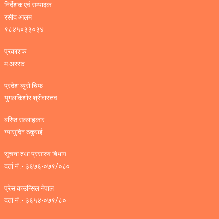
निर्देशक एवं सम्पादक
रसीद आलम
९८४५०३३०३४
प्रकाशक
म.अरसद
प्रदेश ब्युरो चिफ
युगलकिशोर श्रीवास्तव
बरिष्ठ सल्लाहकार
ग्यासुदिन ठकुराई
सूचना तथा प्रसारण बिभाग
दर्ता नं :- ३६७६-०७९/०८०
प्रेस काउन्सिल नेपाल
दर्ता नं :- ३६५४-०७९/८०