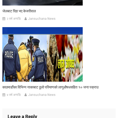
जेलबाट रिहा भए केजरीवाल
२ वर्ष अगाडि
Jansuchana News
काठमाडौंका विभिन्न नाकाबाट ठूलो परिमाणको लागूऔषधसहित १० जना पक्राउ
४ वर्ष अगाडि
Jansuchana News
Leave a Reply