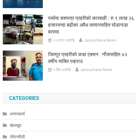
पर्सामा सशस्त्र प्रहरीको कारबाही : रु.९ लाख २६
हजारभन्दा बढीका अवैध सामानसहित घोडागाडा
बरामद
२१ घण्टा अगाडि
Jansuchana News
जितपुर प्रहरीको कडा एक्सन : गाँजासहित ४२
वर्षीय व्यक्ति पक्राउ
१ दिन अगाडि
Jansuchana News
CATEGORIES
अन्तरबार्ता
खेलखुद
जीवनशैली