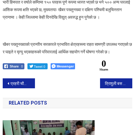
भारी हिमपात र वर्षाले कम्तिमा १५० घरहरू पूर्ण रूपमा ध्वस्त भएको छ भने ५०० अन्य घरलाई
आंशिक रूपमा क्षति भएको छ, मुख्यतयाः खैबर पख्तुनख्वा र दक्षिण पश्चिमी बलुचिस्तान
प्रान्तमा । केही जिल्लामा केही दिनदेखि विद्युत् अवरुद्ध हुन पुगेकाे छ ।
खैबर पख्तुनख्वाको प्रान्तीय सरकारले प्रभावित क्षेत्रहरूमा राहत सामग्री उपलब्ध गराएको छ
र घाइते र मृत्यु भएकाहरूको परिवारलाई आर्थिक सहयोग गर्ने घोषणा गरेको छ।
0
Tweet 0
Messenger
Share
0
Shares
Post
प्रहरी चौकी ईनर्वाद्वारा लागु औषधसहित ४ जना पक्राउ ।
त्रिशुली बस दुर्घटना अपडेट : चार जनाको मृत्यु, उद्धारकार्य जारी
navigation
RELATED POSTS