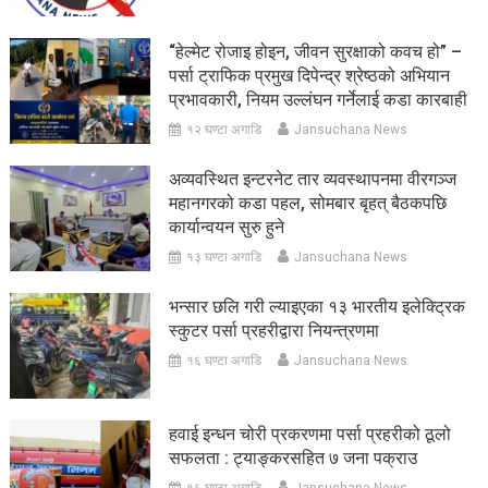
“हेल्मेट रोजाइ होइन, जीवन सुरक्षाको कवच हो” –
पर्सा ट्राफिक प्रमुख दिपेन्द्र श्रेष्ठको अभियान
प्रभावकारी, नियम उल्लंघन गर्नेलाई कडा कारबाही
१२ घण्टा अगाडि
Jansuchana News
अव्यवस्थित इन्टरनेट तार व्यवस्थापनमा वीरगञ्ज
महानगरको कडा पहल, सोमबार बृहत् बैठकपछि
कार्यान्वयन सुरु हुने
१३ घण्टा अगाडि
Jansuchana News
भन्सार छलि गरी ल्याइएका १३ भारतीय इलेक्ट्रिक
स्कुटर पर्सा प्रहरीद्वारा नियन्त्रणमा
१६ घण्टा अगाडि
Jansuchana News
हवाई इन्धन चोरी प्रकरणमा पर्सा प्रहरीको ठूलो
सफलता : ट्याङ्करसहित ७ जना पक्राउ
१६ घण्टा अगाडि
Jansuchana News