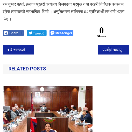
राम कुमार महतो, ईलाका प्रहरी कार्यलय निजगढका प्रमुख तथा प्रहरी निरिक्षक घनश्याम
श्रेष्ठ लगायतको सहभागिता थियो । अनुशिक्षणमा तालिममा ४८ प्रशिक्षार्थी सहभागी भएका
थिए ।
0
Tweet 0
Messenger
Share
0
Shares
Post
वीरगन्जको बालसुधार गृहको पूर्वाधार अत्यन्तै दयनीय
सर्लाही नवलपुरमा बस र ट्रक ठोक्किँदा कैयौं यात्रु घाइते
navigation
RELATED POSTS