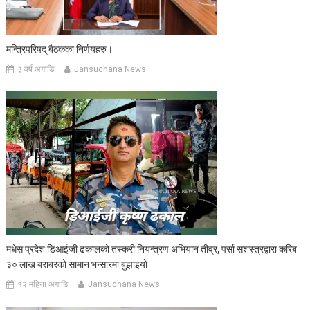
मन्त्रिपरिषद् बैठकका निर्णयहरु।
३ वर्ष अगाडि
Jansuchana News
मधेस प्रदेश डिआईजी ढकालको तस्करी नियन्त्रण अभियान तीव्र, पर्सा सशस्त्रद्वारा करिब
३० लाख बराबरको सामान भन्सारमा बुझाइयो
१२ महिना अगाडि
Jansuchana News