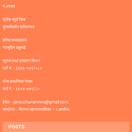
म.अरसद
प्रदेश ब्युरो चिफ
युगलकिशोर श्रीवास्तव
बरिष्ठ सल्लाहकार
ग्यासुदिन ठकुराई
सूचना तथा प्रसारण बिभाग
दर्ता नं :- ३६७६-०७९/०८०
प्रेस काउन्सिल नेपाल
दर्ता नं :- ३६५४-०७९/८०
ईमेल :- jansuchananews@gmail.com
कार्यालय :- विरगज महानगरपालिका – २ छपकैया
POSTS