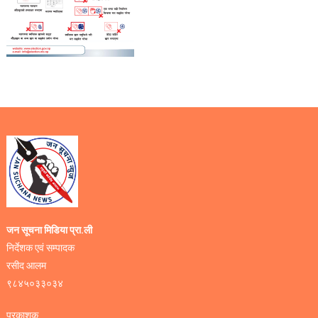
जन सूचना मिडिया प्रा.ली
निर्देशक एवं सम्पादक
रसीद आलम
९८४५०३३०३४
प्रकाशक