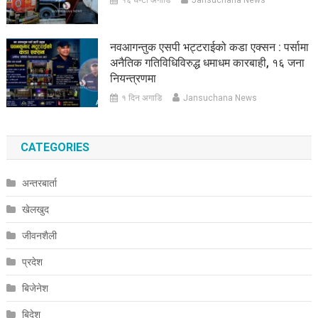
नवआगन्तुक एसपी भट्टराईको कडा एक्सन : पर्सामा
अनैतिक गतिविधिविरुद्ध धमाधम कारबाही, १६ जना
नियन्त्रणमा
१ दिन अगाडि
Jansuchana News
CATEGORIES
अन्तरबार्ता
खेलखुद
जीवनशैली
प्रदेश
बिजेनेश
बिदेश