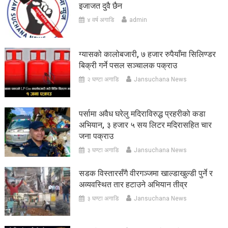
इजाजत दुवै छैन
४ वर्ष अगाडि
admin
ग्यासको कालोबजारी, ७ हजार रुपैयाँमा सिलिण्डर
बिक्री गर्ने पसल सञ्चालक पक्राउ
२ घण्टा अगाडि
Jansuchana News
पर्सामा अवैध घरेलु मदिराविरुद्ध प्रहरीको कडा
अभियान, ३ हजार ५ सय लिटर मदिरासहित चार
जना पक्राउ
३ घण्टा अगाडि
Jansuchana News
सडक विस्तारसँगै वीरगञ्जमा खाल्डाखुल्डी पुर्ने र
अव्यवस्थित तार हटाउने अभियान तीव्र
३ घण्टा अगाडि
Jansuchana News