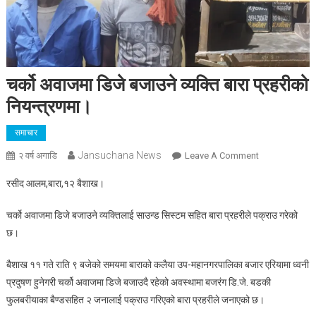
चर्को अवाजमा डिजे बजाउने व्यक्ति बारा प्रहरीको
नियन्त्रणमा।
समाचार
Jansuchana News
On
२ वर्ष अगाडि
Leave A Comment
चर्को
रसीद आलम,बारा,१२ बैशाख।
अवाजमा
डिजे
चर्को अवाजमा डिजे बजाउने व्यक्तिलाई साउन्ड सिस्टम सहित बारा प्रहरीले पक्राउ गरेको
बजाउने
छ।
व्यक्ति
बारा
बैशाख ११ गते राति ९ बजेको समयमा बाराको कलैया उप-महानगरपालिका बजार एरियामा ध्वनी
प्रहरीको
प्रदुषण हुनेगरी चर्को अवाजमा डिजे बजाउदै रहेको अवस्थामा बजरंग डि.जे. बडकी
नियन्त्रणमा।
फुलबरीयाका बैण्डसहित २ जनालाई पक्राउ गरिएको बारा प्रहरीले जनाएको छ।