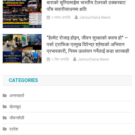
बाराको चुरियामाईमा भारतीय टेलरको ठक्करबाट
पाँच सवारीसाधनमा क्षति
९ घण्टा अगाडि
Jansuchana News
“हेल्मेट रोजाइ होइन, जीवन सुरक्षाको कवच हो” –
पर्सा ट्राफिक प्रमुख दिपेन्द्र श्रेष्ठको अभियान
प्रभावकारी, नियम उल्लंघन गर्नेलाई कडा कारबाही
१ दिन अगाडि
Jansuchana News
CATEGORIES
अन्तरबार्ता
खेलखुद
जीवनशैली
प्रदेश