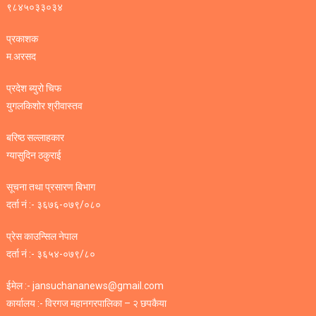
९८४५०३३०३४
प्रकाशक
म.अरसद
प्रदेश ब्युरो चिफ
युगलकिशोर श्रीवास्तव
बरिष्ठ सल्लाहकार
ग्यासुदिन ठकुराई
सूचना तथा प्रसारण बिभाग
दर्ता नं :- ३६७६-०७९/०८०
प्रेस काउन्सिल नेपाल
दर्ता नं :- ३६५४-०७९/८०
ईमेल :- jansuchananews@gmail.com
कार्यालय :- विरगज महानगरपालिका – २ छपकैया