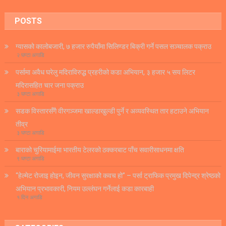
POSTS
ग्यासको कालोबजारी, ७ हजार रुपैयाँमा सिलिण्डर बिक्री गर्ने पसल सञ्चालक पक्राउ
२ घण्टा अगाडि
पर्सामा अवैध घरेलु मदिराविरुद्ध प्रहरीको कडा अभियान, ३ हजार ५ सय लिटर
मदिरासहित चार जना पक्राउ
३ घण्टा अगाडि
सडक विस्तारसँगै वीरगञ्जमा खाल्डाखुल्डी पुर्ने र अव्यवस्थित तार हटाउने अभियान
तीव्र
३ घण्टा अगाडि
बाराको चुरियामाईमा भारतीय टेलरको ठक्करबाट पाँच सवारीसाधनमा क्षति
९ घण्टा अगाडि
“हेल्मेट रोजाइ होइन, जीवन सुरक्षाको कवच हो” – पर्सा ट्राफिक प्रमुख दिपेन्द्र श्रेष्ठको
अभियान प्रभावकारी, नियम उल्लंघन गर्नेलाई कडा कारबाही
१ दिन अगाडि