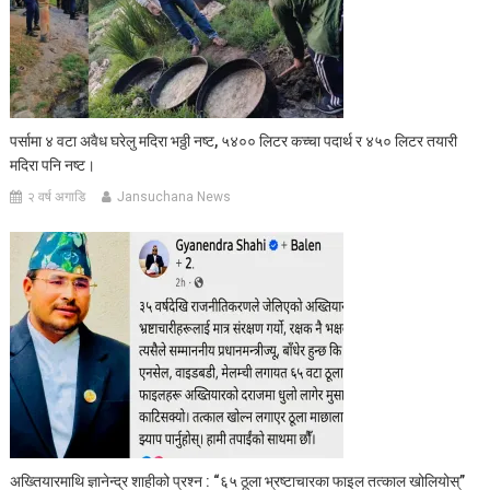
पर्सामा ४ वटा अवैध घरेलु मदिरा भठ्ठी नष्ट, ५४०० लिटर कच्चा पदार्थ र ४५० लिटर तयारी
मदिरा पनि नष्ट।
२ वर्ष अगाडि
Jansuchana News
अख्तियारमाथि ज्ञानेन्द्र शाहीको प्रश्न : “६५ ठूला भ्रष्टाचारका फाइल तत्काल खोलियोस्”