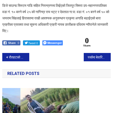
डिजे साउन्ड सिस्टम गाडि सहित नियन्त्रणमा लिईएको जितपुर सिमरा उप-महानगरपालिका
वडा नं. १० बस्ने वर्ष २५ को नागिन्द्र राय भट्ट र देवताल गा.पा. वडा नं. ०१ बस्ने वर्ष ५० को
जयराम सिंहलाई हिरासतमा राखी आवश्यक अनुसन्धान प्रकृया अगाडि बढाईएको बारा
प्रहरीका प्रवक्ता तथा सूचना अधिकारी प्रहरी नायब उपरीक्षक दधिराम न्यौपानेले जानकारी
दिए।
0
Tweet 0
Messenger
Share
0
Shares
Post
रौतहटको करुनियामा आगलागीबाट ७ घर जलेर नष्ट लाखौंको क्षति
पर्सामा बेवारिसे लास नालाबाट बरामद ।
navigation
RELATED POSTS