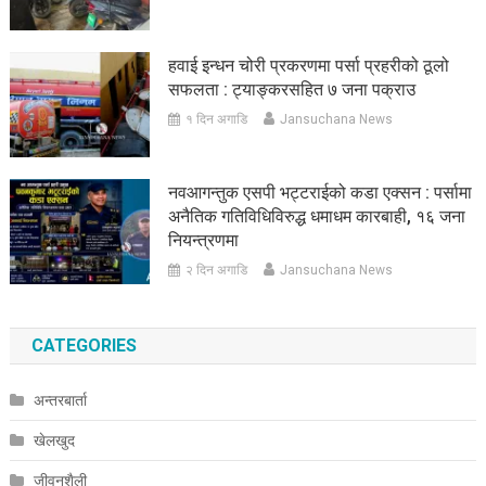
हवाई इन्धन चोरी प्रकरणमा पर्सा प्रहरीको ठूलो
सफलता : ट्याङ्करसहित ७ जना पक्राउ
१ दिन अगाडि
Jansuchana News
नवआगन्तुक एसपी भट्टराईको कडा एक्सन : पर्सामा
अनैतिक गतिविधिविरुद्ध धमाधम कारबाही, १६ जना
नियन्त्रणमा
२ दिन अगाडि
Jansuchana News
CATEGORIES
अन्तरबार्ता
खेलखुद
जीवनशैली