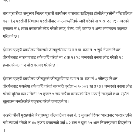
र
पिकअप
बारा प्रहरीका अनुसार जिल्ला प्रहरी कार्यालय बाराबाट खटिएका टोलीले प्रसौनी गाँउपालिका
बारा
वडा नं.२ प्रसौनी स्थितमा प्रसौनीबाट काठमाण्डौँ तर्फ जादै गरेको ना ५ ख २८१९ नम्बरको
प्रहरीको
ट्रकमा रु.६ लाख बराबरको लोड गरेको काजु, बेल्ट, पर्स, कागज र अन्य समानहरू पक्राउ
नियन्त्रणमा
गरिएको छ।
ईलाका प्रहरी कार्यालय सिमराले जीतपुरसिमरा उ.म.न.पा. वडा नं. १ सुर्य नेपाल स्थित
वीरगंजबाट नारायणघाट तर्फ जाँदै गरेको ना.४ क १९२८ नम्बरको बसमा लोड गरेको १८
हजारको मल १२ बोरा बरामद गरेको छ।
ईलाका प्रहरी कार्यालय जीतपुरले जीतपुरसिमरा उ.म.न.पा. वडा नं.७ जीतपुर स्थित
वीरगंजबाट पथलैया तर्फ जाँदै गरेको बागमति प्रदेश-०१-००६ ख ३१३९ नम्बरको बसमा लोड
गरेको यूरिया मल र चिनी ११ हजार ५ सय रूपैया बराबरको बिल भरपाई नभएको तथा स्रोत
खुलाउन नसकेकोले पक्राउ गरेको जनाएको छ।
प्रहरी चौकी मुसहर्वाले बिश्रामपुर गाँउपालिका वडा नं. ३ मुसहर्वा स्थित भारतबाट भन्सार छलि
गरी ल्याउदै गरेको रु.४० हजार बराबरको पर्दा ७२ वटा र झुल ११ थान नियन्त्रणमा लिएको छ
।