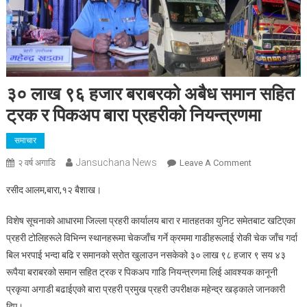
३० लाख ९६ हजार बराबरको अबैध समान सहित
ट्रक र पिकअप बारा प्रहरीको नियन्त्रणमा
समाचार
Jansuchana News
On
२ वर्ष अगाडि
Leave A Comment
३०
रसीद आलम,बारा,१२ बैशाख।
लाख
९६
विशेष सूचनाको आधारमा जिल्ला प्रहरी कार्यालय बारा र मातहतका युनिट समेतबाट खटिएका
हजार
प्रहरी टोलिहरूले विभिन्न स्थानहरूमा चेकजाँच गर्ने क्रममा गाडीहरूलाई रोकी चेक जाँच गर्दा
बराबरको
बिल भरपाई भन्दा बढि र समानको स्रोत खुलाउन नसकेको ३० लाख ९८ हजार ९ सय ४३
अबैध
रूपैया बराबरको समान सहित ट्रक र पिकअप गाडि नियन्त्रणमा लिई आवश्यक कानूनी
समान
सहित
प्रकृया अगाडी बढाईएको बारा प्रहरी प्रमुख प्रहरी उपरीक्षक महेन्द्र खड्काले जानकारी
ट्रक
दिए।