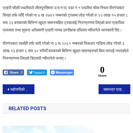
प्रहरी चौकी पथलैयाले जीतपुरसिमरा उ.म.न.पा. वडा नं.१ पथलैया चोक स्थित वीरगंजबाट
सिरहा तर्फ जाँदै गरेको ना ४ ख २७४१ नम्बरको ट्रकमा लोड गरेको रु.२२ लाख १५ हजार ८
सय २३ बराबरको बिभिन्न खुद्रा समानसहित ट्रकलाई नियन्त्रणमा लिएको बारा प्रहरीका
प्रवक्ता तथा सूचना अधिकारी प्रहरी नायब उपरीक्षक दधिराम न्यौपानेले जानकारी दिए।
वीरगंजबाट सर्लाही तर्फ जादै गरेको ना ३ च २०६१ नम्बरको पिकअप गाडिमा लोड गरेको ३
लाख १३ हजार ६ सय २० रुपैयाँ बराबरको बिभिन्न खुद्रा समानहरुको बिल भरपाई नभएकोले
नियन्त्रणमा लिएको डिएसपी न्यौपानेले जनाए।
0
Tweet 0
Messenger
Share
0
Shares
Post
महोत्तरीको मटिहानीमा सयौ घर जलेर नष्ट, आगो अझैँ नियन्त्रण बाहिर
सशस्त्र प्रहरी पर्साद्वारा ११ लाख बराबरको भन्सार छलिका सामानहरु बरामद ।
navigation
RELATED POSTS