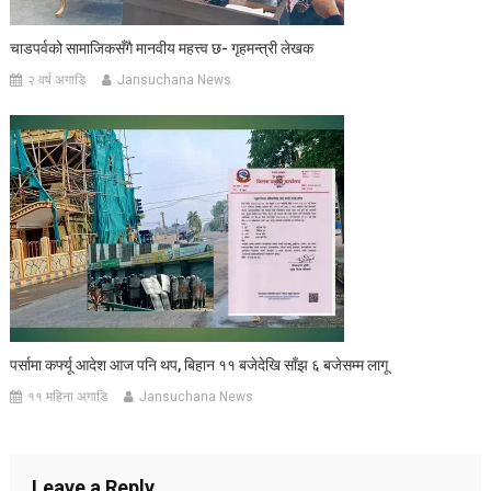
चाडपर्वको सामाजिकसँगै मानवीय महत्त्व छ- गृहमन्त्री लेखक
२ वर्ष अगाडि
Jansuchana News
पर्सामा कर्फ्यू आदेश आज पनि थप, बिहान ११ बजेदेखि साँझ ६ बजेसम्म लागू
११ महिना अगाडि
Jansuchana News
Leave a Reply