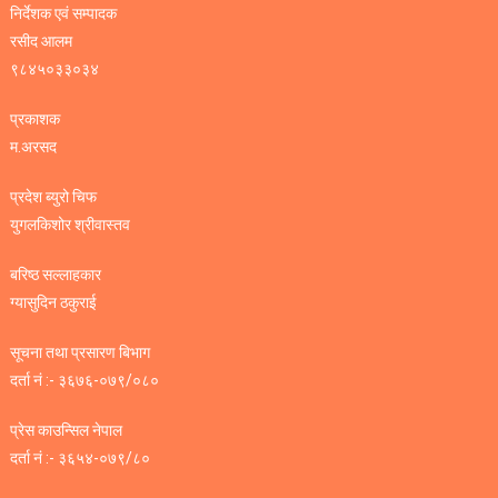
निर्देशक एवं सम्पादक
रसीद आलम
९८४५०३३०३४
प्रकाशक
म.अरसद
प्रदेश ब्युरो चिफ
युगलकिशोर श्रीवास्तव
बरिष्ठ सल्लाहकार
ग्यासुदिन ठकुराई
सूचना तथा प्रसारण बिभाग
दर्ता नं :- ३६७६-०७९/०८०
प्रेस काउन्सिल नेपाल
दर्ता नं :- ३६५४-०७९/८०