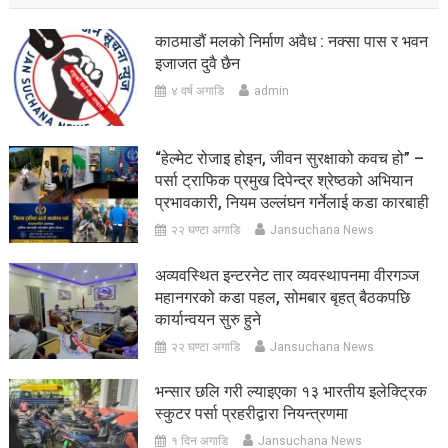
काठमाडौं मलको निर्माण अवैध : नक्सा पास र भवन
इजाजत दुवै छैन
४ वर्ष अगाडि
admin
“हेल्मेट रोजाइ होइन, जीवन सुरक्षाको कवच हो” –
पर्सा ट्राफिक प्रमुख दिपेन्द्र श्रेष्ठको अभियान
प्रभावकारी, नियम उल्लंघन गर्नेलाई कडा कारबाही
२२ घण्टा अगाडि
Jansuchana News
अव्यवस्थित इन्टरनेट तार व्यवस्थापनमा वीरगञ्ज
महानगरको कडा पहल, सोमबार बृहत् बैठकपछि
कार्यान्वयन सुरु हुने
२२ घण्टा अगाडि
Jansuchana News
भन्सार छलि गरी ल्याइएका १३ भारतीय इलेक्ट्रिक
स्कुटर पर्सा प्रहरीद्वारा नियन्त्रणमा
१ दिन अगाडि
Jansuchana News