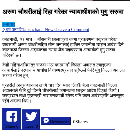
अरुण चौधरीलाई रिहा गरेका न्यायाधीशको मुगु सरुवा
समाचार
on
२ वर्ष अगाडि
Jansuchana News
Leave a Comment
अरुण
काठमाडौं, २९ माघ । बाँसबारी छालाजुत्ता जग्गा प्रकरणमा पक्राउ परेका
चौधरीलाई
व्यवसायी अरुण चौधरीसहित तीन जनालाई हाजिर जमानीमा छाड्न आदेश दिने
रिहा
काठमाडौं जिल्ला अदालतका न्यायाधीश यज्ञप्रसाद आचार्यको मुगु सरुवा
गरेका
गरिएको छ।
न्यायाधीशको
मुगु
केही महिनाअघिमात्र सरुवा भएर काठमाडौं जिल्ला अदालत ल्याइएका
सरुवा
आचार्यलाई प्रधानन्यायाधीश विश्वम्भरप्रसाद श्रेष्ठले फेरि मुगु जिल्ला अदालत
सरुवा गरेका हुन्।
प्रहरीले अनुसन्धानका लागि चार दिन म्याद लिएकै बेला काठमाडौं जिल्ला
अदालतले फेरि दुई दिनमै चौधरीलाई जमानतमा छाड्न आदेश दिएको थियो।
उपप्रधान तथा गृहमन्त्री नारायणकाजी श्रेष्ठ पनि उक्त आदेशप्रति असन्तुष्ट
रहँदै आएका थिए।
0
Shares
Messenger
Share
0
Tweet 0