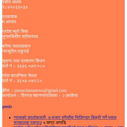
रसीद आलम
९८४५०३३०३४
प्रकाशक
म.अरसद
प्रदेश ब्युरो चिफ
युगलकिशोर श्रीवास्तव
बरिष्ठ सल्लाहकार
ग्यासुदिन ठकुराई
सूचना तथा प्रसारण बिभाग
दर्ता नं :- ३६७६-०७९/०८०
प्रेस काउन्सिल नेपाल
दर्ता नं :- ३६५४-०७९/८०
ईमेल :- jansuchananews@gmail.com
कार्यालय :- विरगज महानगरपालिका – २ छपकैया
posts
ग्यासको कालोबजारी, ७ हजार रुपैयाँमा सिलिण्डर बिक्री गर्ने पसल
सञ्चालक पक्राउ
५ घण्टा अगाडि