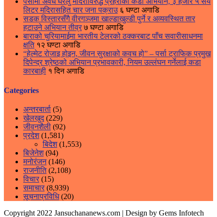
पर्सामा अवैध घरेलु मदिराविरुद्ध प्रहरीको कडा अभियान, ३ हजार ५ सय
लिटर मदिरासहित चार जना पक्राउ
६ घण्टा अगाडि
सडक विस्तारसँगै वीरगञ्जमा खाल्डाखुल्डी पुर्ने र अव्यवस्थित तार
हटाउने अभियान तीव्र
७ घण्टा अगाडि
बाराको चुरियामाईमा भारतीय टेलरको ठक्करबाट पाँच सवारीसाधनमा
क्षति
१२ घण्टा अगाडि
“हेल्मेट रोजाइ होइन, जीवन सुरक्षाको कवच हो” – पर्सा ट्राफिक प्रमुख
दिपेन्द्र श्रेष्ठको अभियान प्रभावकारी, नियम उल्लंघन गर्नेलाई कडा
कारबाही
१ दिन अगाडि
Categories
अन्तरबार्ता
(5)
खेलखुद
(229)
जीवनशैली
(92)
प्रदेश
(1,581)
बिदेश
(1,553)
बिजेनेश
(94)
मनोरंजन
(146)
राजनीति
(2,108)
विचार
(15)
समाचार
(8,939)
सूचनाप्रविधि
(20)
Copyright 2022 Jansuchananews.com
| Design by Gems Infotech