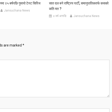
ानमा २५ बर्षपछि गुमायो टेस्ट सिरिज
सात दल बने राष्ट्रिय पार्टी, समानुपातिकतर्फ कसको
कति मत ?
Jansuchana News
४ वर्ष अगाडि
Jansuchana News
lds are marked
*