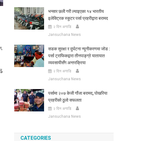
भन्सार छली गरी ल्याइएका १४ भारतीय
इलेक्ट्रिक स्कुटर पर्सा प्रहरीद्वारा बरामद
२ दिन अगाडि
Jansuchana News
ग,
सडक सुरक्षा र दुर्घटना न्यूनीकरणमा जोड :
पर्सा ट्राफिकद्वारा तीनपाङ्ग्रे यातायात
व्यवसायीसँग अन्तरक्रिया
ु,
२ दिन अगाडि
Jansuchana News
पर्सामा २०७ केजी गाँजा बरामद, पोखरिया
प्रहरीको ठूलो सफलता
२ दिन अगाडि
Jansuchana News
CATEGORIES