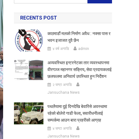
for:
RECENTS POST
काठमाडौं मलको निर्माण अवैध : नक्सा पास र
भवन इजाजत दुवै छैन
४ वर्ष अगाडि
admin
अव्यवस्थित इन्टरनेटका तार व्यवस्थापनमा
वीरगञ्ज महानगर सक्रिय, सेवा प्रदायकलाई
छलफलमा अनिवार्य उपस्थित हुन निर्देशन
२ घण्टा अगाडि
Jansuchana News
पथलैयामा दुई दिनदेखि बेवारिसे अवस्थामा
रहेको बोलेरो गाडी फेला, सवारीधनीलाई
सम्पर्कमा आउन बारा प्रहरीको आग्रह
४ घण्टा अगाडि
Jansuchana News