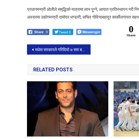
प्रधानमन्त्री ओलीले समृद्धिको यात्रामा लाभ पुुग्ने, आयात प्रतिस्थापन गरी निर
अवसरमा उद्योगमन्त्री दामोदर भण्डारी, सचिव गोविन्दबहादुर कार्कीलगायत सह
0
Tweet 0
Messenger
Share
0
Shares
Post
मधेस सरकारले गरिदियो ७ सय बढी पत्रकारको स्वास्थ्य बिमा
navigation
RELATED POSTS