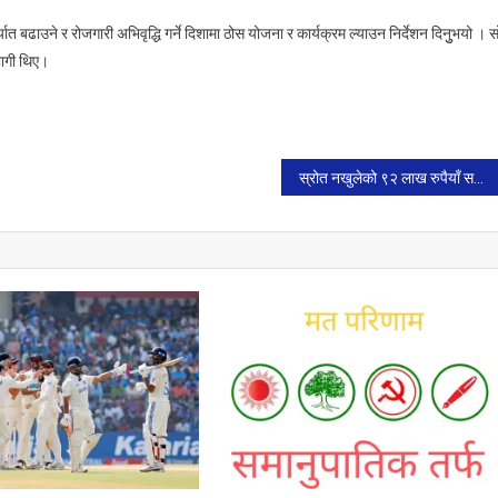
्यात बढाउने र रोजगारी अभिवृद्धि गर्ने दिशामा ठोस योजना र कार्यक्रम ल्याउन निर्देशन दिनुुभयो । स
भागी थिए।
स्रोत नखुलेको ९२ लाख रुपैयाँ सहित तीन जना पक्राउ