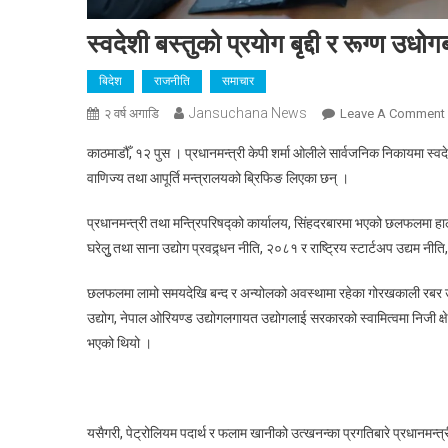
स्वदेशी बस्तुको प्रयोग बृद्दी र रूग्ण उधो
बिदेश
राजनीति
समाचार
Jansuchana News
२ वर्ष अगाडि
Leave A Comment
काठमाडौँ, १२ पुस । प्रधानमन्त्री केपी शर्मा ओलीले सार्वजनिक निकायमा स्वद
वाणिज्य तथा आपूर्ति मन्त्रालयको ब्रिफिङ लिएका छन् ।
ब
प्रधानमन्त्री तथा मन्त्रिपरिषद्को कार्यालय, सिंहदरबारमा भएको छलफलमा हालै
घरेलुु तथा साना उद्योग प्रवद्र्धन नीति, २०८१ र राष्ट्रिय स्टार्टअप उद्यम 
छलफलमा लामो समयदेखि बन्द र अन्योलको अवस्थामा रहेका गोरखकाली रबर उद्
उद्योग, नेपाल ओरियण्ड उद्योगलगायत उद्योगलाई सरकारको स्वामित्वमा निजी क
भएको थियो ।
यसैगरी, पेट्रोलियम पदार्थ र फलाम खानीको उत्खनन्का प्रगतिबारे प्रधानमन