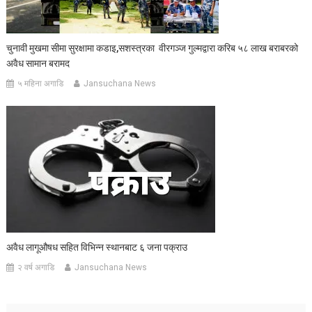
चुनावी मुखमा सीमा सुरक्षामा कडाइ,सशस्त्रका वीरगञ्ज गुल्मद्वारा करिब ५८ लाख बराबरको
अवैध सामान बरामद
५ महिना अगाडि
Jansuchana News
अवैध लागूऔषध सहित विभिन्न स्थानबाट ६ जना पक्राउ
२ वर्ष अगाडि
Jansuchana News