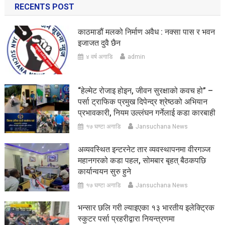
RECENTS POST
काठमाडौं मलको निर्माण अवैध : नक्सा पास र भवन
इजाजत दुवै छैन
४ वर्ष अगाडि
admin
“हेल्मेट रोजाइ होइन, जीवन सुरक्षाको कवच हो” –
पर्सा ट्राफिक प्रमुख दिपेन्द्र श्रेष्ठको अभियान
प्रभावकारी, नियम उल्लंघन गर्नेलाई कडा कारबाही
१७ घण्टा अगाडि
Jansuchana News
अव्यवस्थित इन्टरनेट तार व्यवस्थापनमा वीरगञ्ज
महानगरको कडा पहल, सोमबार बृहत् बैठकपछि
कार्यान्वयन सुरु हुने
१७ घण्टा अगाडि
Jansuchana News
भन्सार छलि गरी ल्याइएका १३ भारतीय इलेक्ट्रिक
स्कुटर पर्सा प्रहरीद्वारा नियन्त्रणमा