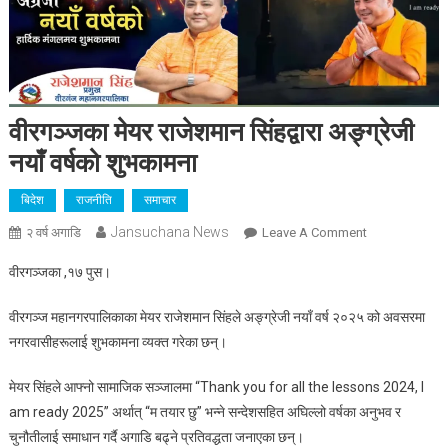
वीरगञ्जका मेयर राजेशमान सिंहद्वारा अङ्ग्रेजी
नयाँ वर्षको शुभकामना
बिदेश
राजनीति
समाचार
Jansuchana News
On
२ वर्ष अगाडि
Leave A Comment
वीरगञ्जका
वीरगञ्जका ,१७ पुस।
मेयर
राजेशमान
वीरगञ्ज महानगरपालिकाका मेयर राजेशमान सिंहले अङ्ग्रेजी नयाँ वर्ष २०२५ को अवसरमा
सिंहद्वारा
नगरवासीहरूलाई शुभकामना व्यक्त गरेका छन्।
अङ्ग्रेजी
नयाँ
मेयर सिंहले आफ्नो सामाजिक सञ्जालमा “Thank you for all the lessons 2024, I
वर्षको
am ready 2025” अर्थात् “म तयार छु” भन्ने सन्देशसहित अघिल्लो वर्षका अनुभव र
शुभकामना
चुनौतीलाई समाधान गर्दै अगाडि बढ्ने प्रतिवद्धता जनाएका छन्।