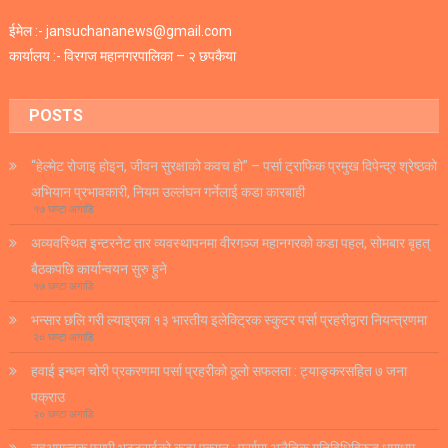
ईमेल :- jansuchananews@gmail.com
कार्यालय :- विरगज महानगरपालिका – २ छपकैया
POSTS
“हेल्मेट रोजाइ होइन, जीवन सुरक्षाको कवच हो” – पर्सा ट्राफिक प्रमुख दिपेन्द्र श्रेष्ठको
अभियान प्रभावकारी, नियम उल्लंघन गर्नेलाई कडा कारबाही
१७ घण्टा अगाडि
अव्यवस्थित इन्टरनेट तार व्यवस्थापनमा वीरगञ्ज महानगरको कडा पहल, सोमबार बृहत्
बैठकपछि कार्यान्वयन सुरु हुने
१७ घण्टा अगाडि
भन्सार छलि गरी ल्याइएका १३ भारतीय इलेक्ट्रिक स्कुटर पर्सा प्रहरीद्वारा नियन्त्रणमा
२० घण्टा अगाडि
हवाई इन्धन चोरी प्रकरणमा पर्सा प्रहरीको ठूलो सफलता : ट्याङ्करसहित ७ जना
पक्राउ
२० घण्टा अगाडि
नवआगन्तुक एसपी भट्टराईको कडा एक्सन : पर्सामा अनैतिक गतिविधिविरुद्ध धमाधम