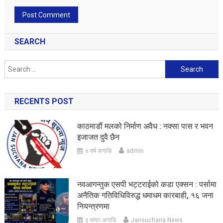
SEARCH
Search
for:
RECENTS POST
काठमाडौं मलको निर्माण अवैध : नक्सा पास र भवन
इजाजत दुवै छैन
४ वर्ष अगाडि
admin
नवआगन्तुक एसपी भट्टराईको कडा एक्सन : पर्सामा
अनैतिक गतिविधिविरुद्ध धमाधम कारबाही, १६ जना
नियन्त्रणमा
३ घण्टा अगाडि
Jansuchana News