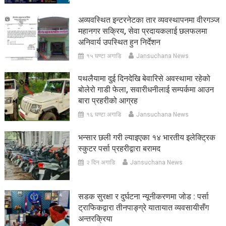
अव्यवस्थित इन्टरनेटका तार व्यवस्थापनमा वीरगञ्ज
महानगर सक्रिय, सेवा प्रदायकलाई छलफलमा
अनिवार्य उपस्थित हुन निर्देशन
१५ घण्टा अगाडि
Jansuchana News
पथलैयामा दुई दिनदेखि बेवारिसे अवस्थामा रहेको
बोलेरो गाडी फेला, सवारीधनीलाई सम्पर्कमा आउन
बारा प्रहरीको आग्रह
१६ घण्टा अगाडि
Jansuchana News
भन्सार छली गरी ल्याइएका १४ भारतीय इलेक्ट्रिक
स्कुटर पर्सा प्रहरीद्वारा बरामद
२ दिन अगाडि
Jansuchana News
सडक सुरक्षा र दुर्घटना न्यूनीकरणमा जोड : पर्सा
ट्राफिकद्वारा तीनपाङ्ग्रे यातायात व्यवसायीसँग
अन्तरक्रिया