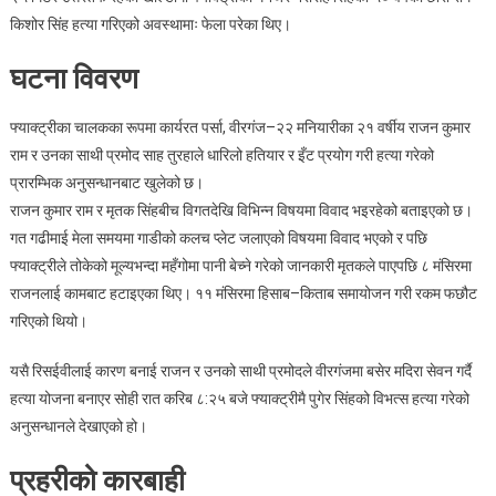
दुई
किशोर सिंह हत्या गरिएको अवस्थामाः फेला परेका थिए।
अभियुक्त
घटना विवरण
१६
घण्टामै
बारा
फ्याक्ट्रीका चालकका रूपमा कार्यरत पर्सा, वीरगंज–२२ मनियारीका २१ वर्षीय राजन कुमार
प्रहरीको
राम र उनका साथी प्रमोद साह तुरहाले धारिलो हतियार र इँट प्रयोग गरी हत्या गरेको
नियन्त्रणमा
प्रारम्भिक अनुसन्धानबाट खुलेको छ।
।
राजन कुमार राम र मृतक सिंहबीच विगतदेखि विभिन्न विषयमा विवाद भइरहेको बताइएको छ।
गत गढीमाई मेला समयमा गाडीको कलच प्लेट जलाएको विषयमा विवाद भएको र पछि
फ्याक्ट्रीले तोकेको मूल्यभन्दा महँगोमा पानी बेच्ने गरेको जानकारी मृतकले पाएपछि ८ मंसिरमा
राजनलाई कामबाट हटाइएका थिए। ११ मंसिरमा हिसाब–किताब समायोजन गरी रकम फछौट
गरिएको थियो।
यसै रिसईवीलाई कारण बनाई राजन र उनको साथी प्रमोदले वीरगंजमा बसेर मदिरा सेवन गर्दै
हत्या योजना बनाएर सोही रात करिब ८:२५ बजे फ्याक्ट्रीमै पुगेर सिंहको विभत्स हत्या गरेको
अनुसन्धानले देखाएको हो।
प्रहरीको कारबाही