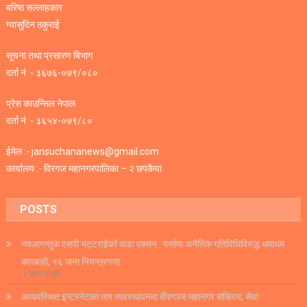
बरिष्ठ सल्लाहकार
ग्यासुदिन ठकुराई
सूचना तथा प्रसारण बिभाग
दर्ता नं :- ३६७६-०७९/०८०
प्रेस काउन्सिल नेपाल
दर्ता नं :- ३६५४-०७९/८०
ईमेल :- jansuchananews@gmail.com
कार्यालय :- विरगज महानगरपालिका – २ छपकैया
POSTS
नवआगन्तुक एसपी भट्टराईको कडा एक्सन : पर्सामा अनैतिक गतिविधिविरुद्ध धमाधम
कारबाही, १६ जना नियन्त्रणमा
३ घण्टा अगाडि
अव्यवस्थित इन्टरनेटका तार व्यवस्थापनमा वीरगञ्ज महानगर सक्रिय, सेवा