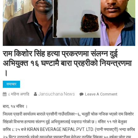
राम किशोर सिंह हत्या प्रकरणमा संलग्न दुई
अभियुक्त १६ घण्टामै बारा प्रहरीको नियन्त्रणमा
।
समाचार
Jansuchana News
On
८ महिना अगाडि
Leave A Comment
राम
बारा, १४ मंसिर ।
किशोर
जिल्ला प्रहरी कार्यालय बाराले प्रसौनी गाउँपालिका–६, भलुही चोक नजिक भएको राम किशोर
सिंह
सिंहको विभत्स हत्यामा संलग्न दुई अभियुक्तलाई पक्राउ गरेको छ। मंसिर ११ गते बेलुका
हत्या
करिब ८:२५ बजे KIRAN BEVERAGE NEPAL PVT. LTD. (पानी फ्याक्ट्री) भन्दा करिब
प्रकरणमा
संलग्न
२५ मिटर उत्तरतर्फ रहेको खाल्डोमा फ्याक्ट्रीका मेनेजर नरसिंह सिंहका ५० वर्षका छोरा राम