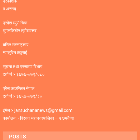
प्रकाशक
म.अरसद
प्रदेश ब्युरो चिफ
युगलकिशोर श्रीवास्तव
बरिष्ठ सल्लाहकार
ग्यासुदिन ठकुराई
सूचना तथा प्रसारण बिभाग
दर्ता नं :- ३६७६-०७९/०८०
प्रेस काउन्सिल नेपाल
दर्ता नं :- ३६५४-०७९/८०
ईमेल :- jansuchananews@gmail.com
कार्यालय :- विरगज महानगरपालिका – २ छपकैया
POSTS