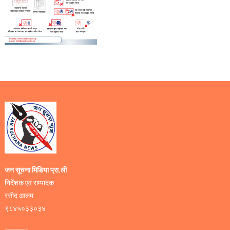
जन सूचना मिडिया प्रा.ली
निर्देशक एवं सम्पादक
रसीद आलम
९८४५०३३०३४