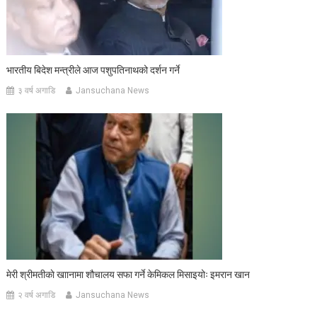
भारतीय बिदेश मन्त्रीले आज पशुपतिनाथको दर्शन गर्ने
३ वर्ष अगाडि
Jansuchana News
मेरी श्रीमतीकाे खाानामा शौचालय सफा गर्ने केमिकल मिसाइयोः इमरान खान
२ वर्ष अगाडि
Jansuchana News