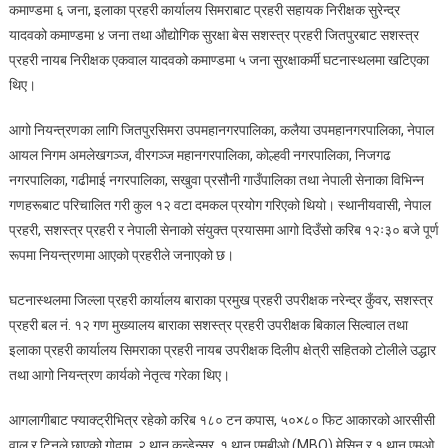
दमकलको
कमाण्डमा ६ जना, इलाका प्रहरी कार्यालय सिमराबाट प्रहरी सहायक निरीक्षक सुरेन्द्र
सहयोगमा
यादवको कमाण्डमा ४ जना तथा औद्योगिक सुरक्षा बेस सशस्त्र प्रहरी जितपुरबाट सशस्त्र
आगो
प्रहरी नायब निरीक्षक एकवाल यादवको कमाण्डमा ५ जना सुरक्षाकर्मी घटनास्थलमा खटिएका
नियन्त्रण
थिए।
आगो नियन्त्रणका लागि जितपुरसिमरा उपमहानगरपालिका, कलैया उपमहानगरपालिका, नेपाल
आयल निगम अमलेखगञ्ज, वीरगञ्ज महानगरपालिका, कोल्हवी नगरपालिका, निजगढ
नगरपालिका, गढीमाई नगरपालिका, सखुवा प्रसौनी गाउँपालिका तथा नेपाली सेनाका विभिन्न
गणहरूबाट परिचालित गरी कुल १२ वटा दमकल प्रयोग गरिएको थियो। स्थानीयवासी, नेपाल
प्रहरी, सशस्त्र प्रहरी र नेपाली सेनाको संयुक्त प्रयासमा आगो दिउँसो करिब १२ः३० बजे पूर्ण
रूपमा नियन्त्रणमा आएको प्रहरीले जनाएको छ।
घटनास्थलमा जिल्ला प्रहरी कार्यालय बाराका प्रमुख प्रहरी उपरीक्षक नरेन्द्र कुँवर, सशस्त्र
प्रहरी बल नं. १२ गण मुख्यालय बाराका सशस्त्र प्रहरी उपरीक्षक बिकाल सिल्वाल तथा
इलाका प्रहरी कार्यालय सिमराका प्रहरी नायब उपरीक्षक दिलीप क्षेत्री सहितको टोलीले उद्धार
तथा आगो नियन्त्रण कार्यको नेतृत्व गरेका थिए।
आगलागीबाट फ्याक्ट्रीभित्र रहेको करिब १८० टन कपास, ५०×८० फिट आकारको आरसीसी
वाल र टिनले छाएको गोदाम, २ थान कन्डेन्सर, १ थान एमबीओ (MBO) मेसिन र १ थान एमओ