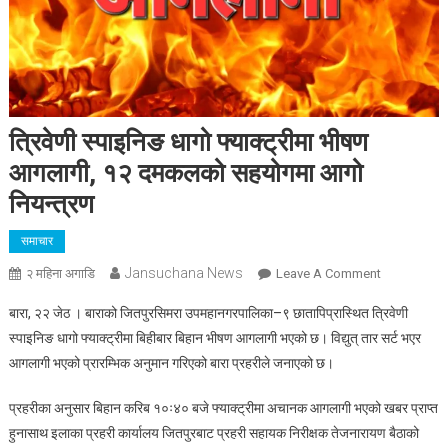
त्रिवेणी स्पाइनिङ धागो फ्याक्ट्रीमा भीषण
आगलागी, १२ दमकलको सहयोगमा आगो
नियन्त्रण
समाचार
Jansuchana News
On
२ महिना अगाडि
Leave A Comment
त्रिवेणी
बारा, २२ जेठ । बाराको जितपुरसिमरा उपमहानगरपालिका–९ छातापिप्रास्थित त्रिवेणी
स्पाइनिङ
स्पाइनिङ धागो फ्याक्ट्रीमा बिहीबार बिहान भीषण आगलागी भएको छ। विद्युत् तार सर्ट भएर
धागो
आगलागी भएको प्रारम्भिक अनुमान गरिएको बारा प्रहरीले जनाएको छ।
फ्याक्ट्रीमा
भीषण
प्रहरीका अनुसार बिहान करिब १०ः४० बजे फ्याक्ट्रीमा अचानक आगलागी भएको खबर प्राप्त
आगलागी,
हुनासाथ इलाका प्रहरी कार्यालय जितपुरबाट प्रहरी सहायक निरीक्षक तेजनारायण बैठाको
१२