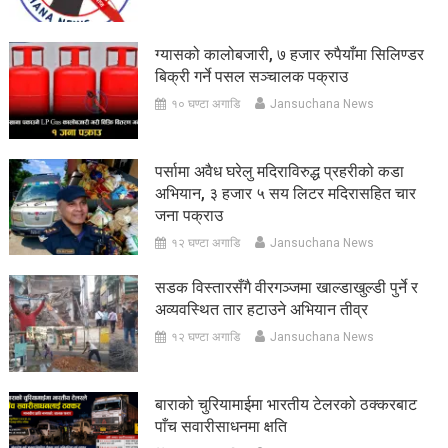
ग्यासको कालोबजारी, ७ हजार रुपैयाँमा सिलिण्डर
बिक्री गर्ने पसल सञ्चालक पक्राउ
१० घण्टा अगाडि
Jansuchana News
पर्सामा अवैध घरेलु मदिराविरुद्ध प्रहरीको कडा
अभियान, ३ हजार ५ सय लिटर मदिरासहित चार
जना पक्राउ
१२ घण्टा अगाडि
Jansuchana News
सडक विस्तारसँगै वीरगञ्जमा खाल्डाखुल्डी पुर्ने र
अव्यवस्थित तार हटाउने अभियान तीव्र
१२ घण्टा अगाडि
Jansuchana News
बाराको चुरियामाईमा भारतीय टेलरको ठक्करबाट
पाँच सवारीसाधनमा क्षति