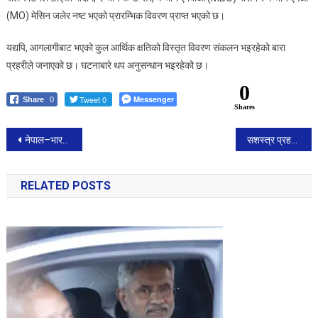
(MO) मेसिन जलेर नष्ट भएको प्रारम्भिक विवरण प्राप्त भएको छ।
यद्यपि, आगलागीबाट भएको कुल आर्थिक क्षतिको विस्तृत विवरण संकलन भइरहेको बारा
प्रहरीले जनाएको छ। घटनाबारे थप अनुसन्धान भइरहेको छ।
0
Tweet 0
Messenger
Share
0
Shares
Post
नेपाल–भारत सीमामा संयुक्त फायर फाइटिङ अभ्यास, विपद् व्यवस्थापनमा सहकार्य थप मजबुत
सशस्त्र प्रहरीको तस्करी नियन्त्रण अभियानमा ठूलो सफलता : ५८ लाखभन्दा बढीका अवैध सामानसहित पिकअप भ्यान नियन्त्रणमा
navigation
RELATED POSTS