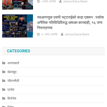
५ घण्टा अगाडि
Jansuchana News
नवआगन्तुक एसपी भट्टराईको कडा एक्सन : पर्सामा
अनैतिक गतिविधिविरुद्ध धमाधम कारबाही, १६ जना
नियन्त्रणमा
१८ घण्टा अगाडि
Jansuchana News
CATEGORIES
अन्तरबार्ता
खेलखुद
जीवनशैली
प्रदेश
बिजेनेश