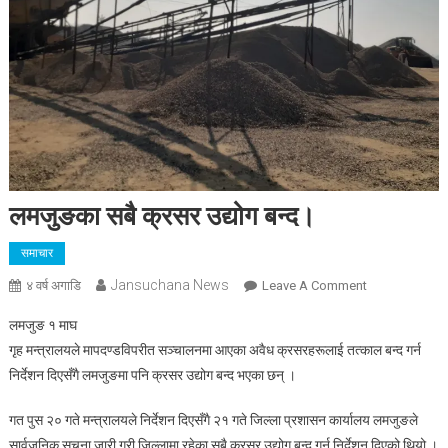
लमजुङका सबै क्रसर उद्योग बन्द।
समाचार
Jansuchana News
On
४ वर्ष अगाडि
Leave A Comment
लमजुङका
लमजुङ १ माघ
सबै
गृह मन्त्रालयले मापदण्डविपरीत सञ्चालनमा आएका अवैध क्रसरहरूलाई तत्काल बन्द गर्न
क्रसर
निर्देशन दिएसँगै लमजुङमा पनि क्रसर उद्योग बन्द भएका छन् ।
उद्योग
बन्द।
गत पुस २० गते मन्त्रालयले निर्देशन दिएसँगै २१ गते जिल्ला प्रशासन कार्यालय लमजुङले
सार्वजनिक सूचना जारी गरी जिल्लामा रहेका सबै क्रसर उद्योग बन्द गर्न निर्देशन दिएको थियो ।