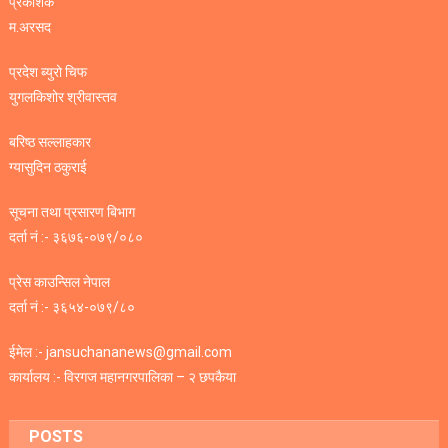
प्रकाशक
म.अरसद
प्रदेश ब्युरो चिफ
युगलकिशोर श्रीवास्तव
बरिष्ठ सल्लाहकार
ग्यासुदिन ठकुराई
सूचना तथा प्रसारण बिभाग
दर्ता नं :- ३६७६-०७९/०८०
प्रेस काउन्सिल नेपाल
दर्ता नं :- ३६५४-०७९/८०
ईमेल :- jansuchananews@gmail.com
कार्यालय :- विरगज महानगरपालिका – २ छपकैया
POSTS