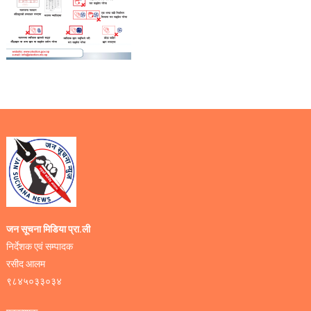
जन सूचना मिडिया प्रा.ली
निर्देशक एवं सम्पादक
रसीद आलम
९८४५०३३०३४