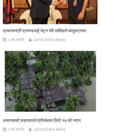
प्रधानमन्त्री प्रचण्डलाई भेट्न रवि लामिछाने बालुवाटारमा
३ वर्ष अगाडि
Jansuchana News
अचानकको चक्रावतले श्रीलंकामा लियो १७ को ज्यान
२ वर्ष अगाडि
Jansuchana News