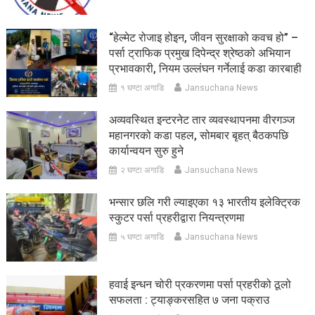
“हेल्मेट रोजाइ होइन, जीवन सुरक्षाको कवच हो” –
पर्सा ट्राफिक प्रमुख दिपेन्द्र श्रेष्ठको अभियान
प्रभावकारी, नियम उल्लंघन गर्नेलाई कडा कारबाही
१ घण्टा अगाडि
Jansuchana News
अव्यवस्थित इन्टरनेट तार व्यवस्थापनमा वीरगञ्ज
महानगरको कडा पहल, सोमबार बृहत् बैठकपछि
कार्यान्वयन सुरु हुने
२ घण्टा अगाडि
Jansuchana News
भन्सार छलि गरी ल्याइएका १३ भारतीय इलेक्ट्रिक
स्कुटर पर्सा प्रहरीद्वारा नियन्त्रणमा
५ घण्टा अगाडि
Jansuchana News
हवाई इन्धन चोरी प्रकरणमा पर्सा प्रहरीको ठूलो
सफलता : ट्याङ्करसहित ७ जना पक्राउ