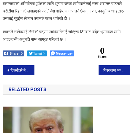
बलात्कारको अभियोगमा पुर्पक्षका लागि थुनामा रहेका लामिछानेलाई उच्च अदालत पाटनले
धरौटीमा रिहा गर्दा लगाइएको सर्तले देश बाहिर जान पाउने छैनन् । तर, कानुनी बाधा हटाएर
उनलाई युएईमा लैजान क्यानले पहल थालेको हो ।
क्यानले राखेपलाई लेखेको पत्रमा लामिछानेलाई राष्ट्रिय टिमबाट विदेश भ्रमणका लागि
अदालतसँग अनुमति माग्न आग्रह गरिएको छ ।
0
Tweet 0
Messenger
Share
0
Shares
Post
दिल्लीको मेयरमा शैली ओबराय, केजरीवाले भने, ‘गुण्डागर्दी पराजय भयो’
बिरगंजमा भन्सार छली ल्याउदै गरेको लत्ताकपडा लोड रहेको ट्रक पक्राउ।
navigation
RELATED POSTS