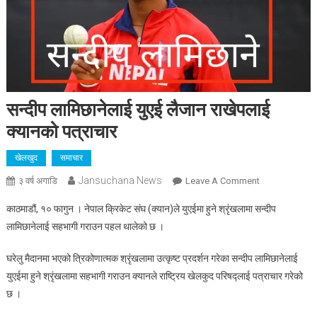
सन्दीप लामिछानेलाई युएई लैजान राखेपलाई
क्यानको पत्राचार
खेलखुद
समाचार
Jansuchana News
On
३ वर्ष अगाडि
Leave A Comment
सन्दीप
काठमाडौं, १० फागुन । नेपाल क्रिकेट संघ (क्यान)ले युएईमा हुने श्रृंखलामा सन्दीप
लामिछानेलाई
लामिछानेलाई सहभागी गराउन पहल थालेको छ ।
युएई
लैजान
घरेलु मैदानमा भएको त्रिकोणात्मक श्रृंखलामा उत्कृष्ट प्रदर्शन गरेका सन्दीप लामिछानेलाई
राखेपलाई
युएईमा हुने श्रृंखलामा सहभागी गराउन क्यानले राष्ट्रिय खेलकुद परिषद्लाई पत्राचार गरेको
क्यानको
छ ।
पत्राचार