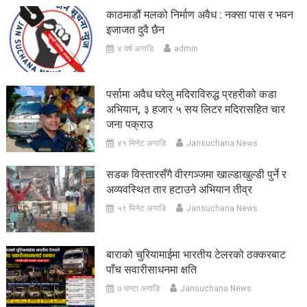
काठमाडौं मलको निर्माण अवैध : नक्सा पास र भवन
इजाजत दुवै छैन
४ वर्ष अगाडि
admin
पर्सामा अवैध घरेलु मदिराविरुद्ध प्रहरीको कडा
अभियान, ३ हजार ५ सय लिटर मदिरासहित चार
जना पक्राउ
४१ मिनेट अगाडि
Jansuchana News
सडक विस्तारसँगै वीरगञ्जमा खाल्डाखुल्डी पुर्ने र
अव्यवस्थित तार हटाउने अभियान तीव्र
५९ मिनेट अगाडि
Jansuchana News
बाराको चुरियामाईमा भारतीय टेलरको ठक्करबाट
पाँच सवारीसाधनमा क्षति
७ घण्टा अगाडि
Jansuchana News