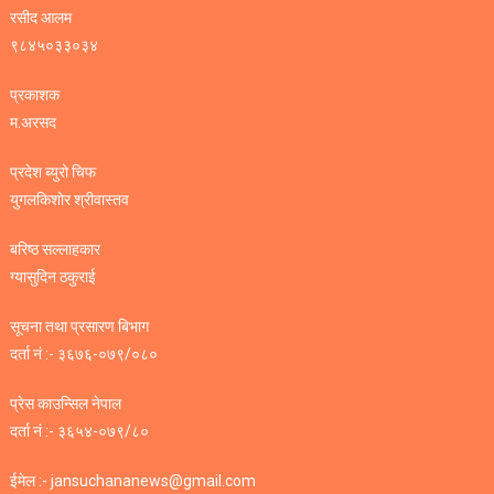
रसीद आलम
९८४५०३३०३४
प्रकाशक
म.अरसद
प्रदेश ब्युरो चिफ
युगलकिशोर श्रीवास्तव
बरिष्ठ सल्लाहकार
ग्यासुदिन ठकुराई
सूचना तथा प्रसारण बिभाग
दर्ता नं :- ३६७६-०७९/०८०
प्रेस काउन्सिल नेपाल
दर्ता नं :- ३६५४-०७९/८०
ईमेल :- jansuchananews@gmail.com