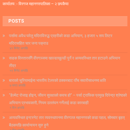
कार्यालय :- विरगज महानगरपालिका – २ छपकैया
POSTS
पर्सामा अवैध घरेलु मदिराविरुद्ध प्रहरीको कडा अभियान, ३ हजार ५ सय लिटर
मदिरासहित चार जना पक्राउ
४१ मिनेट अगाडि
सडक विस्तारसँगै वीरगञ्जमा खाल्डाखुल्डी पुर्ने र अव्यवस्थित तार हटाउने अभियान
तीव्र
५९ मिनेट अगाडि
बाराको चुरियामाईमा भारतीय टेलरको ठक्करबाट पाँच सवारीसाधनमा क्षति
७ घण्टा अगाडि
“हेल्मेट रोजाइ होइन, जीवन सुरक्षाको कवच हो” – पर्सा ट्राफिक प्रमुख दिपेन्द्र श्रेष्ठको
अभियान प्रभावकारी, नियम उल्लंघन गर्नेलाई कडा कारबाही
१ दिन अगाडि
अव्यवस्थित इन्टरनेट तार व्यवस्थापनमा वीरगञ्ज महानगरको कडा पहल, सोमबार बृहत्
बैठकपछि कार्यान्वयन सुरु हुने