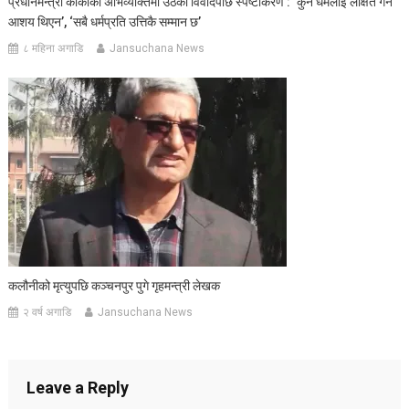
प्रधानमन्त्री कार्कीको अभिव्यक्तिमा उठेको विवादपछि स्पष्टीकरण : ‘कुनै धर्मलाई लक्षित गर्ने
आशय थिएन’, ‘सबै धर्मप्रति उत्तिकै सम्मान छ’
८ महिना अगाडि
Jansuchana News
कलौनीको मृत्युपछि कञ्चनपुर पुगे गृहमन्त्री लेखक
२ वर्ष अगाडि
Jansuchana News
Leave a Reply