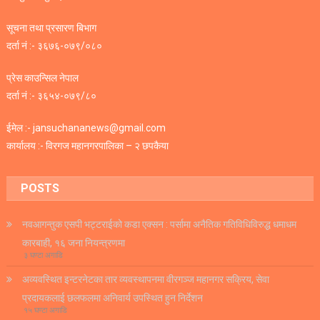
सूचना तथा प्रसारण बिभाग
दर्ता नं :- ३६७६-०७९/०८०
प्रेस काउन्सिल नेपाल
दर्ता नं :- ३६५४-०७९/८०
ईमेल :- jansuchananews@gmail.com
कार्यालय :- विरगज महानगरपालिका – २ छपकैया
POSTS
नवआगन्तुक एसपी भट्टराईको कडा एक्सन : पर्सामा अनैतिक गतिविधिविरुद्ध धमाधम
कारबाही, १६ जना नियन्त्रणमा
३ घण्टा अगाडि
अव्यवस्थित इन्टरनेटका तार व्यवस्थापनमा वीरगञ्ज महानगर सक्रिय, सेवा
प्रदायकलाई छलफलमा अनिवार्य उपस्थित हुन निर्देशन
१५ घण्टा अगाडि