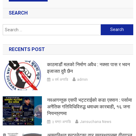
SEARCH
Search
for:
RECENTS POST
काठमाडौं मलको निर्माण अवैध : नक्सा पास र भवन
इजाजत दुवै छैन
४ वर्ष अगाडि
admin
नवआगन्तुक एसपी भट्टराईको कडा एक्सन : पर्सामा
अनैतिक गतिविधिविरुद्ध धमाधम कारबाही, १६ जना
नियन्त्रणमा
३ घण्टा अगाडि
Jansuchana News
अव्यवस्थित इन्टरनेटका तार व्यवस्थापनमा वीरगञ्ज