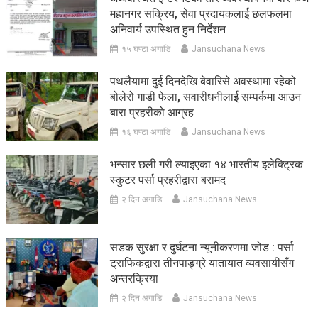
महानगर सक्रिय, सेवा प्रदायकलाई छलफलमा
अनिवार्य उपस्थित हुन निर्देशन
१५ घण्टा अगाडि
Jansuchana News
पथलैयामा दुई दिनदेखि बेवारिसे अवस्थामा रहेको
बोलेरो गाडी फेला, सवारीधनीलाई सम्पर्कमा आउन
बारा प्रहरीको आग्रह
१६ घण्टा अगाडि
Jansuchana News
भन्सार छली गरी ल्याइएका १४ भारतीय इलेक्ट्रिक
स्कुटर पर्सा प्रहरीद्वारा बरामद
२ दिन अगाडि
Jansuchana News
सडक सुरक्षा र दुर्घटना न्यूनीकरणमा जोड : पर्सा
ट्राफिकद्वारा तीनपाङ्ग्रे यातायात व्यवसायीसँग
अन्तरक्रिया
२ दिन अगाडि
Jansuchana News