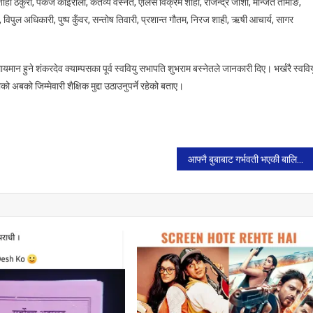
शाही ठकुरी, पंकज कोइराला, कर्तव्य वस्नेत, एलिस विक्रम शाही, राजेन्द्र जोशी, मन्जित तामाङ,
, विपुल अधिकारी, पुष्प कुँवर, सन्तोष तिवारी, प्रशान्त गौतम, निरज शाही, ऋषी आचार्य, सागर
यमान हुने शंकरदेव क्याम्पसका पूर्व स्ववियु सभापति शुभराम बस्नेतले जानकारी दिए। भर्खरै स्वविय
ाको अबको जिम्मेवारी शैक्षिक मुद्दा उठाउनुपर्ने रहेको बताए।
आफ्नै बुबाबाट गर्भवती भएकी बालिकाको सम्पूर्ण जिम्मेवारी सहयात्री नेपालले लिने