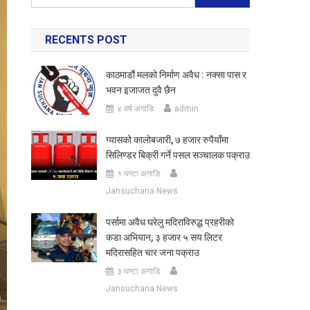
for:
RECENTS POST
काठमाडौं मलको निर्माण अवैध : नक्सा पास र
भवन इजाजत दुवै छैन
४ वर्ष अगाडि
admin
ग्यासको कालोबजारी, ७ हजार रुपैयाँमा
सिलिण्डर बिक्री गर्ने पसल सञ्चालक पक्राउ
१ घण्टा अगाडि
Jansuchana News
पर्सामा अवैध घरेलु मदिराविरुद्ध प्रहरीको
कडा अभियान, ३ हजार ५ सय लिटर
मदिरासहित चार जना पक्राउ
३ घण्टा अगाडि
Jansuchana News