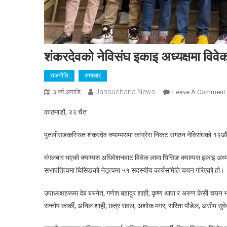
शंकरदेवको नेविसंघ इकाइ अध्यक्षमा विव
राजनीति
समाचार
Jansuchana News
३ वर्ष अगाडि
Leave A Comment
काठमाडौं, २२ चैत
पुतलीसडकस्थित शंकरदेव क्याम्पसमा कांग्रेस निकट संगठन नेविसंघको १२औ
मंगलबार भएको क्याम्पस अधिवेशनबाट विवेक लामा घिसिङ क्याम्पस इकाइ अध्य
सभापतित्वमा घिसिङको नेतृत्वमा ५१ सदस्यीय कार्यसमिति चयन गरिएको हो।
उपाध्यक्षहरूमा देब बस्नेत, गणेश बहादुर शाही, कृष्ण थापा र अरुण केसी चय
सन्तोष कार्की, अनिल शाही, छत्र रावल, अशोक मगर, सरिता पौडेल, असीम सुव