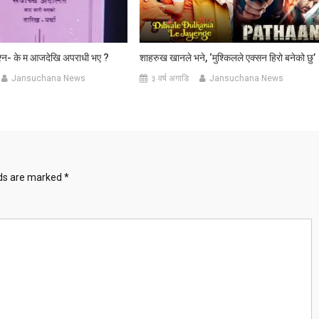
श्न- के म आजदेखि अपराधी भए ?
शाहरुख खानले भने, ‘मुश्किलले एक्सन हिरो बनेको छु’
Jansuchana News
३ वर्ष अगाडि
Jansuchana News
lds are marked
*