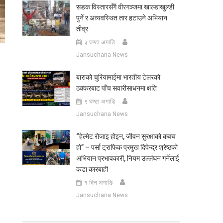
सडक विस्तारसँगै वीरगञ्जमा खाल्डाखुल्डी
पुर्ने र अव्यवस्थित तार हटाउने अभियान
तीव्र
३ घण्टा अगाडि
Jansuchana News
बाराको चुरियामाईमा भारतीय टेलरको
ठक्करबाट पाँच सवारीसाधनमा क्षति
९ घण्टा अगाडि
Jansuchana News
“हेल्मेट रोजाइ होइन, जीवन सुरक्षाको कवच
हो” – पर्सा ट्राफिक प्रमुख दिपेन्द्र श्रेष्ठको
अभियान प्रभावकारी, नियम उल्लंघन गर्नेलाई
कडा कारबाही
१ दिन अगाडि
Jansuchana News