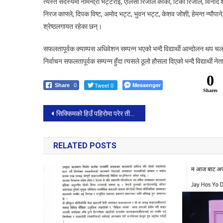
त्यस्तै सदस्यमा नमिन्द्रा भट्टराई, एलिसा रिजाल कार्की, टिका रिजाल, विनोद 
निरज काफ्ले, दिपक विष्ट, अमोद भट्ट, भुवन भट्ट, केशव जोशी, हेमन्त न्यौपाने
श्रेष्ठलगायत रहेका छन्।
सफलतापूर्वक क्याम्पस अधिवेशन सम्पन्न भएको भन्दै विद्यार्थी आन्दोलन थप चला
निर्वाचन सफलतापूर्वक सम्पन्न हुँदा त्यसले ठूलो हौसला दिएको भन्दै विद्यार्थी नेत
0
Tweet 0
Messenger
Share
0
Shares
Post
सिक्किमको हिउँ पहिरोमा परेर तीन नेपालीको मृत्यु, मृत्यु हुनेमा चितवनका २ र रुपेन्देहीका एक
navigation
RELATED POSTS