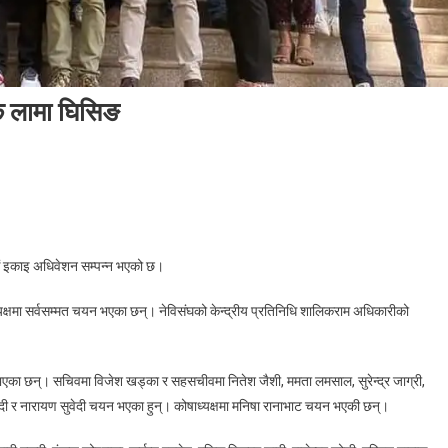
ेक लामा घिसिङ
On
शंकरदेवको
नेविसंघ
इकाइ
ं इकाइ अधिवेशन सम्पन्न भएको छ।
अध्यक्षमा
विवेक
क्षमा सर्वसम्मत चयन भएका छन्। नेविसंघको केन्द्रीय प्रतिनिधि शालिकराम अधिकारीको
लामा
घिसिङ
न भएका छन्। सचिवमा विजेश खड्का र सहसचीवमा नितेश जैशी, ममता लमसाल, सुरेन्द्र जाग्री,
ेदी र नारायण सुवेदी चयन भएका हुन्। कोषाध्यक्षमा मनिषा रानाभाट चयन भएकी छन्।