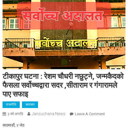
टीकापुर घटना : रेशम चौधरी नछुट्ने, जन्मकैदको
फैसला सर्वोच्चद्वारा सदर ,सीताराम र गंगारामले
पाए सफाइ
राजनीति
समाचार
Jansuchana News
On
३ वर्ष अगाडि
Leave A Comment
टीकापुर
काठमाडौं, २ जेठ
घटना