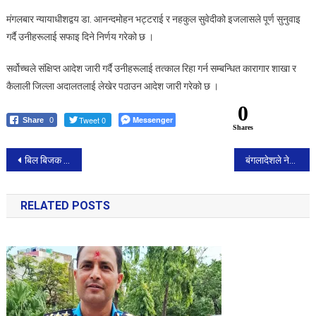
मंगलबार न्यायाधीशद्वय डा. आनन्दमोहन भट्टराई र नहकुल सुवेदीको इजलासले पूर्ण सुनुवाइ
गर्दै उनीहरूलाई सफाइ दिने निर्णय गरेको छ ।
सर्वोच्चले संक्षिप्त आदेश जारी गर्दै उनीहरूलाई तत्काल रिहा गर्न सम्बन्धित कारागार शाखा र
कैलाली जिल्ला अदालतलाई लेखेर पठाउन आदेश जारी गरेको छ ।
0
Tweet 0
Messenger
Share
0
Shares
Post
बिल बिजक भन्दा बढी बिभिन्न किसिमका १८ लाख बराबरको बेरिङ्गहरू सहित ट्याक्टर वडा प्रहरी कार्यालय श्रीपुरद्वारा पक्राउ ।
बंगलादेशले नेपालबाट ४० मेगावाट बिजुली किन्ने
navigation
RELATED POSTS