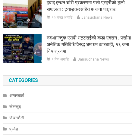
हवाई इन्धन चोरी प्रकरणमा पर्सा प्रहरीको ठूलो
सफलता : ट्याङ्करसहित ७ जना पक्राउ
१२ घण्टा अगाडि
Jansuchana News
नवआगन्तुक एसपी भट्टराईको कडा एक्सन : पर्सामा
अनैतिक गतिविधिविरुद्ध धमाधम कारबाही, १६ जना
नियन्त्रणमा
१ दिन अगाडि
Jansuchana News
CATEGORIES
अन्तरबार्ता
खेलखुद
जीवनशैली
प्रदेश