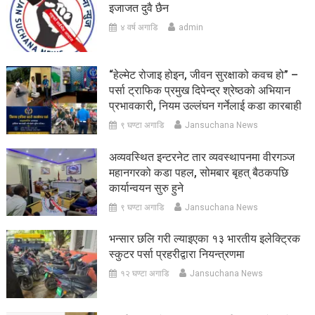
इजाजत दुवै छैन
४ वर्ष अगाडि
admin
“हेल्मेट रोजाइ होइन, जीवन सुरक्षाको कवच हो” –
पर्सा ट्राफिक प्रमुख दिपेन्द्र श्रेष्ठको अभियान
प्रभावकारी, नियम उल्लंघन गर्नेलाई कडा कारबाही
९ घण्टा अगाडि
Jansuchana News
अव्यवस्थित इन्टरनेट तार व्यवस्थापनमा वीरगञ्ज
महानगरको कडा पहल, सोमबार बृहत् बैठकपछि
कार्यान्वयन सुरु हुने
९ घण्टा अगाडि
Jansuchana News
भन्सार छलि गरी ल्याइएका १३ भारतीय इलेक्ट्रिक
स्कुटर पर्सा प्रहरीद्वारा नियन्त्रणमा
१२ घण्टा अगाडि
Jansuchana News