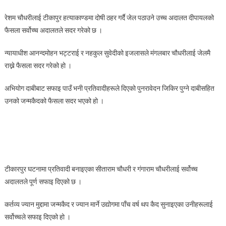
:
रेशम चौधरीलाई टीकापुर हत्याकाण्डमा दोषी ठहर गर्दै जेल पठाउने उच्च अदालत दीपायलको
रेशम
फैसला सर्वोच्च अदालतले सदर गरेको छ ।
चौधरी
नछुट्ने,
न्यायाधीश आनन्दमोहन भट्टराई र नहकुल सुवेदीको इजलासले मंगलबार चौधरीलाई जेलमै
जन्मकैदको
राख्ने फैसला सदर गरेको हो ।
फैसला
सर्वोच्चद्वारा
अभियोग दाबीबाट सफाइ पाउँ भनी प्रतिवादीहरूले दिएको पुनरावेदन जिकिर पुग्ने दाबीसहित
सदर
उनको जन्मकैदको फैसला सदर भएको हो ।
,सीताराम
र
गंगारामले
पाए
सफाइ
टीकारपुर घटनामा प्रतिवादी बनाइएका सीताराम चौधरी र गंगाराम चौधरीलाई सर्वोच्च
अदालतले पूर्ण सफाइ दिएको छ ।
कर्तव्य ज्यान मुद्दामा जन्मकैद र ज्यान मार्ने उद्योगमा पाँच वर्ष थप कैद सुनाइएका उनीहरूलाई
सर्वोच्चले सफाइ दिएको हो ।