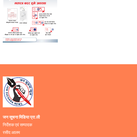
जन सूचना मिडिया प्रा.ली
निर्देशक एवं सम्पादक
रसीद आलम