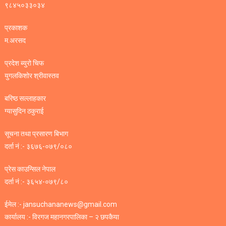
९८४५०३३०३४
प्रकाशक
म.अरसद
प्रदेश ब्युरो चिफ
युगलकिशोर श्रीवास्तव
बरिष्ठ सल्लाहकार
ग्यासुदिन ठकुराई
सूचना तथा प्रसारण बिभाग
दर्ता नं :- ३६७६-०७९/०८०
प्रेस काउन्सिल नेपाल
दर्ता नं :- ३६५४-०७९/८०
ईमेल :- jansuchananews@gmail.com
कार्यालय :- विरगज महानगरपालिका – २ छपकैया