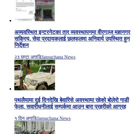
अव्यवस्थित इन्टरनेटका तार व्यवस्थापनमा वीरगञ्ज महानगर
सक्रिय, सेवा प्रदायकलाई छलफलमा अनिवार्य उपस्थित हुन
निर्देशन
२३ घण्टा अगाडि
Jansuchana News
पथलैयामा दुई दिनदेखि बेवारिसे अवस्थामा रहेको बोलेरो गाडी
फेला, सवारीधनीलाई सम्पर्कमा आउन बारा प्रहरीको आग्रह
१ दिन अगाडि
Jansuchana News