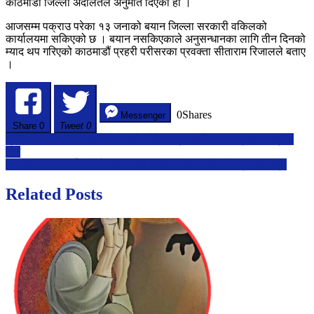
काठमाडौं जिल्ला अदालतले अनुमति दिएको हो ।
दिन
हिरासतमा
आजसम्म पक्राउ परेका १३ जनाको बयान जिल्ला सरकारी वकिलको
राख्न
कार्यालयमा सकिएको छ । बयान नसकिएकाले अनुसन्धानका लागि तीन दिनको
अनुमति
म्याद थप गरिएको काठमाडौं प्रहरी परीसरका प्रवक्ता सीताराम रिजालले बताए
।
0
Shares
Messenger
Share
0
Tweet 0
Post
प्रतिनिधिसभा बैठक बस्दै: सांसदले सोधेका प्रश्नको जवाफ प्रधानमन्त्रीले
दिने
navigation
९ महिनामा ६७ अर्ब रुपैयाँ अध्ययनका लागि विदेश बाहिरियो : प्रधानमन्त्री
Related Posts