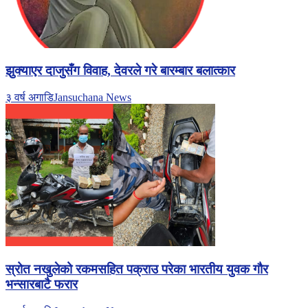
झुक्याएर दाजुसँग विवाह, देवरले गरे बारम्बार बलात्कार
३ वर्ष अगाडि
Jansuchana News
स्रोत नखुलेको रकमसहित पक्राउ परेका भारतीय युवक गौर
भन्सारबाटै फरार