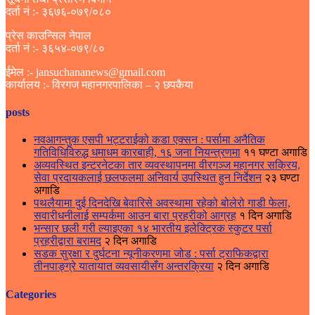
दर्ता नं :- ३६७६-०७९/०८०
प्रेस काउन्सिल नेपाल
दर्ता नं :- ३६५४-०७९/८०
ईमेल :- jansuchananews@gmail.com
कार्यालय :- विरगज महानगरपालिका – २ छपकैया
posts
नवआगन्तुक एसपी भट्टराईको कडा एक्सन : पर्सामा अनैतिक
गतिविधिविरुद्ध धमाधम कारबाही, १६ जना नियन्त्रणमा
११ घण्टा अगाडि
अव्यवस्थित इन्टरनेटका तार व्यवस्थापनमा वीरगञ्ज महानगर सक्रिय,
सेवा प्रदायकलाई छलफलमा अनिवार्य उपस्थित हुन निर्देशन
२३ घण्टा
अगाडि
पथलैयामा दुई दिनदेखि बेवारिसे अवस्थामा रहेको बोलेरो गाडी फेला,
सवारीधनीलाई सम्पर्कमा आउन बारा प्रहरीको आग्रह
१ दिन अगाडि
भन्सार छली गरी ल्याइएका १४ भारतीय इलेक्ट्रिक स्कुटर पर्सा
प्रहरीद्वारा बरामद
२ दिन अगाडि
सडक सुरक्षा र दुर्घटना न्यूनीकरणमा जोड : पर्सा ट्राफिकद्वारा
तीनपाङ्ग्रे यातायात व्यवसायीसँग अन्तरक्रिया
२ दिन अगाडि
Categories