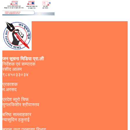
जन सूचना मिडिया प्रा.ली
निर्देशक एवं सम्पादक
रसीद आलम
९८४५०३३०३४
प्रकाशक
म.अरसद
प्रदेश ब्युरो चिफ
युगलकिशोर श्रीवास्तव
बरिष्ठ सल्लाहकार
ग्यासुदिन ठकुराई
सूचना तथा प्रसारण बिभाग