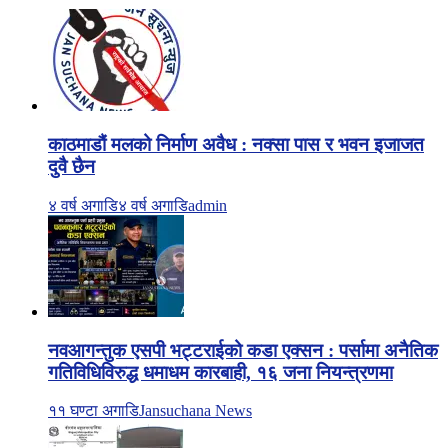
काठमाडौं मलको निर्माण अवैध : नक्सा पास र भवन इजाजत
दुवै छैन
४ वर्ष अगाडि
४ वर्ष अगाडि
admin
नवआगन्तुक एसपी भट्टराईको कडा एक्सन : पर्सामा अनैतिक
गतिविधिविरुद्ध धमाधम कारबाही, १६ जना नियन्त्रणमा
११ घण्टा अगाडि
Jansuchana News