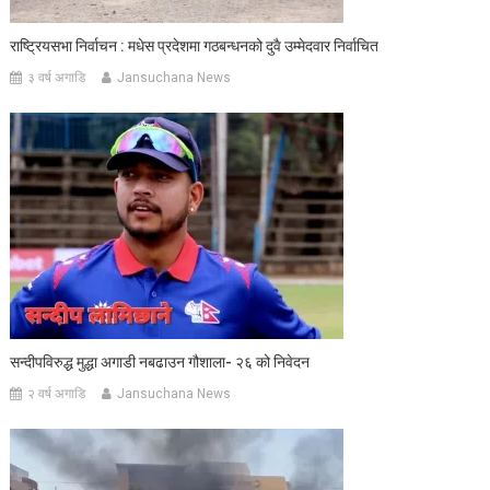
राष्ट्रियसभा निर्वाचन : मधेस प्रदेशमा गठबन्धनको दुवै उम्मेदवार निर्वाचित
३ वर्ष अगाडि
Jansuchana News
सन्दीपविरुद्ध मुद्धा अगाडी नबढाउन गौशाला- २६ को निवेदन
२ वर्ष अगाडि
Jansuchana News