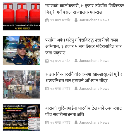
ग्यासको कालोबजारी, ७ हजार रुपैयाँमा सिलिण्डर
बिक्री गर्ने पसल सञ्चालक पक्राउ
११ घण्टा अगाडि
Jansuchana News
पर्सामा अवैध घरेलु मदिराविरुद्ध प्रहरीको कडा
अभियान, ३ हजार ५ सय लिटर मदिरासहित चार
जना पक्राउ
१३ घण्टा अगाडि
Jansuchana News
सडक विस्तारसँगै वीरगञ्जमा खाल्डाखुल्डी पुर्ने र
अव्यवस्थित तार हटाउने अभियान तीव्र
१३ घण्टा अगाडि
Jansuchana News
बाराको चुरियामाईमा भारतीय टेलरको ठक्करबाट
पाँच सवारीसाधनमा क्षति
१९ घण्टा अगाडि
Jansuchana News