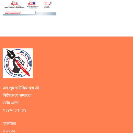
जन सूचना मिडिया प्रा.ली
निर्देशक एवं सम्पादक
रसीद आलम
९८४५०३३०३४
प्रकाशक
म.अरसद