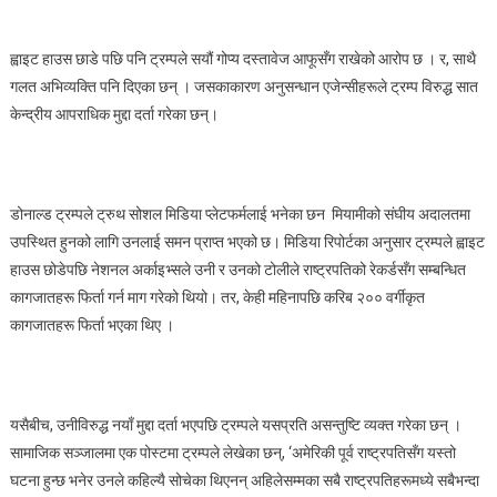
राखेको
आरोप
ह्वाइट हाउस छाडे पछि पनि ट्रम्पले सयौं गोप्य दस्तावेज आफूसँग राखेको आरोप छ । र, साथै
गलत अभिव्यक्ति पनि दिएका छन् । जसकाकारण अनुसन्धान एजेन्सीहरूले ट्रम्प विरुद्ध सात
केन्द्रीय आपराधिक मुद्दा दर्ता गरेका छन्।
डोनाल्ड ट्रम्पले ट्रुथ सोशल मिडिया प्लेटफर्मलाई भनेका छन मियामीको संघीय अदालतमा
उपस्थित हुनको लागि उनलाई समन प्राप्त भएको छ। मिडिया रिपोर्टका अनुसार ट्रम्पले ह्वाइट
हाउस छोडेपछि नेशनल अर्काइभ्सले उनी र उनको टोलीले राष्ट्रपतिको रेकर्डसँग सम्बन्धित
कागजातहरू फिर्ता गर्न माग गरेको थियो। तर, केही महिनापछि करिब २०० वर्गीकृत
कागजातहरू फिर्ता भएका थिए ।
यसैबीच, उनीविरुद्ध नयाँ मुद्दा दर्ता भएपछि ट्रम्पले यसप्रति असन्तुष्टि व्यक्त गरेका छन् ।
सामाजिक सञ्जालमा एक पोस्टमा ट्रम्पले लेखेका छन्, ‘अमेरिकी पूर्व राष्ट्रपतिसँग यस्तो
घटना हुन्छ भनेर उनले कहिल्यै सोचेका थिएनन् अहिलेसम्मका सबै राष्ट्रपतिहरूमध्ये सबैभन्दा