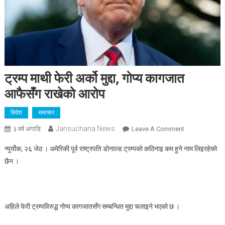
ट्रम्प माथी फेरी अर्को मुद्दा, गोप्य कागजात
आफैसँग राखेको आरोप
बिदेश
समाचार
Jansuchana News
On
३ वर्ष अगाडि
Leave A Comment
ट्रम्प
न्युर्योक, २६ जेठ । अमेरिकी पूर्व राष्ट्रपति डोनाल्ड ट्रम्पको कठिनाइ कम हुने नाम लिइरहेको
माथी
छैन ।
फेरी
अर्को
मुद्दा,
गोप्य
अहिले फेरी ट्रम्पविरुद्ध गोप्य कागजातसँग सम्बन्धित मुद्दा चलाइने भएको छ ।
कागजात
आफैसँग