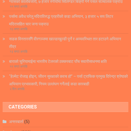
ग्यासको कालोबजारी, ७ हजार रुपैयाँमा सिलिण्डर बिक्री गर्ने पसल सञ्चालक पक्राउ
११ घण्टा अगाडि
पर्सामा अवैध घरेलु मदिराविरुद्ध प्रहरीको कडा अभियान, ३ हजार ५ सय लिटर
मदिरासहित चार जना पक्राउ
१३ घण्टा अगाडि
सडक विस्तारसँगै वीरगञ्जमा खाल्डाखुल्डी पुर्ने र अव्यवस्थित तार हटाउने अभियान
तीव्र
१३ घण्टा अगाडि
बाराको चुरियामाईमा भारतीय टेलरको ठक्करबाट पाँच सवारीसाधनमा क्षति
१९ घण्टा अगाडि
“हेल्मेट रोजाइ होइन, जीवन सुरक्षाको कवच हो” – पर्सा ट्राफिक प्रमुख दिपेन्द्र श्रेष्ठको
अभियान प्रभावकारी, नियम उल्लंघन गर्नेलाई कडा कारबाही
२ दिन अगाडि
CATEGORIES
अन्तरबार्ता
(5)