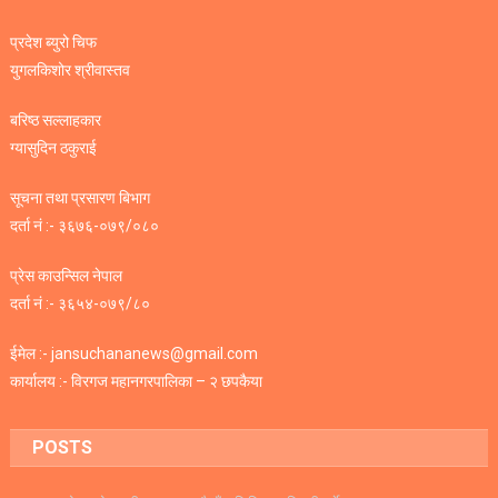
प्रदेश ब्युरो चिफ
युगलकिशोर श्रीवास्तव
बरिष्ठ सल्लाहकार
ग्यासुदिन ठकुराई
सूचना तथा प्रसारण बिभाग
दर्ता नं :- ३६७६-०७९/०८०
प्रेस काउन्सिल नेपाल
दर्ता नं :- ३६५४-०७९/८०
ईमेल :- jansuchananews@gmail.com
कार्यालय :- विरगज महानगरपालिका – २ छपकैया
POSTS