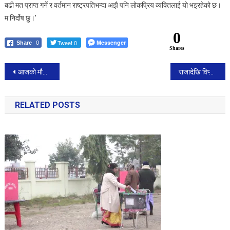
बढी मत प्राप्त गर्ने र वर्तमान राष्ट्रपतिभन्दा अझै पनि लोकप्रिय व्यक्तिलाई यो भइरहेको छ।
म निर्दोष छु।’
0
Tweet 0
Messenger
Share
0
Shares
Post
आजको मौसमः अझै केही दिन तापक्रम नघटने, गर्मी यथावत रहने
राजादेखि विप्लव माओवादीसम्म अट्ने प्रणालीबारे बहस गरौं : कमल थापा
navigation
RELATED POSTS