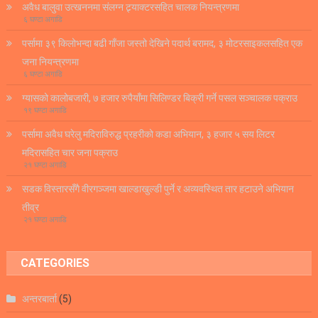
अवैध बालुवा उत्खननमा संलग्न ट्र्याक्टरसहित चालक नियन्त्रणमा
६ घण्टा अगाडि
पर्सामा ३९ किलोभन्दा बढी गाँजा जस्तो देखिने पदार्थ बरामद, ३ मोटरसाइकलसहित एक
जना नियन्त्रणमा
६ घण्टा अगाडि
ग्यासको कालोबजारी, ७ हजार रुपैयाँमा सिलिण्डर बिक्री गर्ने पसल सञ्चालक पक्राउ
१९ घण्टा अगाडि
पर्सामा अवैध घरेलु मदिराविरुद्ध प्रहरीको कडा अभियान, ३ हजार ५ सय लिटर
मदिरासहित चार जना पक्राउ
२१ घण्टा अगाडि
सडक विस्तारसँगै वीरगञ्जमा खाल्डाखुल्डी पुर्ने र अव्यवस्थित तार हटाउने अभियान
तीव्र
२१ घण्टा अगाडि
CATEGORIES
अन्तरबार्ता
(5)