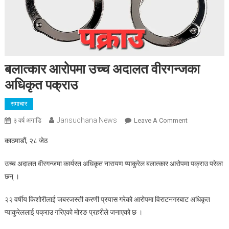
बलात्कार आरोपमा उच्च अदालत वीरगन्जका
अधिकृत पक्राउ
समाचार
Jansuchana News
On
३ वर्ष अगाडि
Leave A Comment
बलात्कार
काठमाडौं, २८ जेठ
आरोपमा
उच्च
उच्च अदालत वीरगन्जमा कार्यरत अधिकृत नारायण प्याकुरेल बलात्कार आरोपमा पक्राउ परेका
अदालत
छन् ।
वीरगन्जका
अधिकृत
२२ वर्षीय किशोरीलाई जबरजस्ती करणी प्रयास गरेको आरोपमा विराटनगरबाट अधिकृत
पक्राउ
प्याकुरेललाई पक्राउ गरिएको मोरङ प्रहरीले जनाएको छ ।