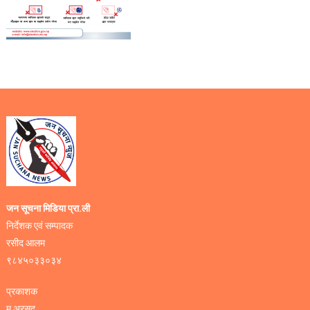
जन सूचना मिडिया प्रा.ली
निर्देशक एवं सम्पादक
रसीद आलम
९८४५०३३०३४
प्रकाशक
म.अरसद