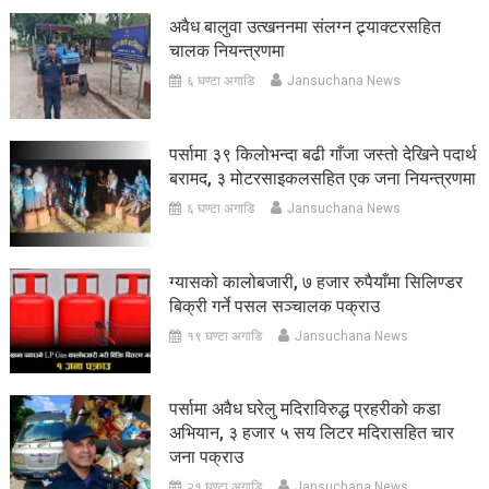
अवैध बालुवा उत्खननमा संलग्न ट्र्याक्टरसहित
चालक नियन्त्रणमा
६ घण्टा अगाडि
Jansuchana News
पर्सामा ३९ किलोभन्दा बढी गाँजा जस्तो देखिने पदार्थ
बरामद, ३ मोटरसाइकलसहित एक जना नियन्त्रणमा
६ घण्टा अगाडि
Jansuchana News
ग्यासको कालोबजारी, ७ हजार रुपैयाँमा सिलिण्डर
बिक्री गर्ने पसल सञ्चालक पक्राउ
१९ घण्टा अगाडि
Jansuchana News
पर्सामा अवैध घरेलु मदिराविरुद्ध प्रहरीको कडा
अभियान, ३ हजार ५ सय लिटर मदिरासहित चार
जना पक्राउ
२१ घण्टा अगाडि
Jansuchana News