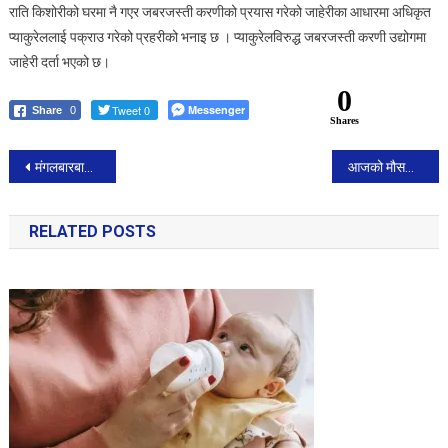
राति किशोरीको घरमा नै गएर जबरजस्ती करणीको प्रयास गरेको जाहेरीका आधारमा अधिकृत
प्याकुरेललाई पक्राउ गरेको प्रहरीको भनाइ छ । प्याकुरेलविरुद्ध जबरजस्ती करणी उद्योगमा
जाहेरी दर्ता भएको छ।
0
Tweet 0
Messenger
Share
0
Shares
Post
मंगलबारबाट नेपालमा मनसुन प्रवेश हुने
आजको मौसमः अत्याधिक गर्मीवाट बच्न माैसम बिभागकाे अनुराेध
navigation
RELATED POSTS