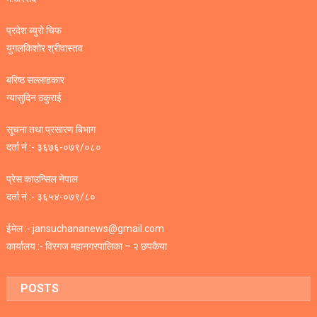
प्रदेश ब्युरो चिफ
युगलकिशोर श्रीवास्तव
बरिष्ठ सल्लाहकार
ग्यासुदिन ठकुराई
सूचना तथा प्रसारण बिभाग
दर्ता नं :- ३६७६-०७९/०८०
प्रेस काउन्सिल नेपाल
दर्ता नं :- ३६५४-०७९/८०
ईमेल :- jansuchananews@gmail.com
कार्यालय :- विरगज महानगरपालिका – २ छपकैया
POSTS