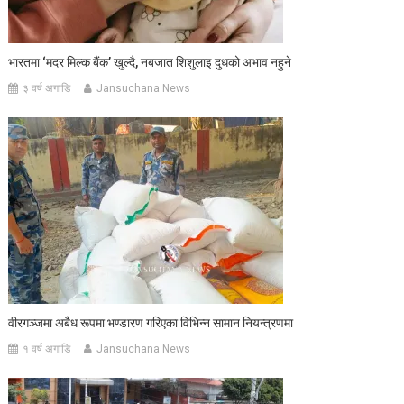
भारतमा ‘मदर मिल्क बैंक’ खुल्दै, नबजात शिशुलाइ दुधको अभाव नहुने
३ वर्ष अगाडि
Jansuchana News
वीरगञ्जमा अबैध रूपमा भण्डारण गरिएका विभिन्न सामान नियन्त्रणमा
१ वर्ष अगाडि
Jansuchana News