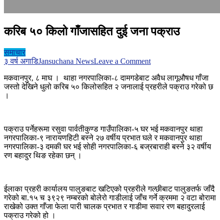
करिब ५० किलो गाँजासहित दुई जना पक्राउ
समाचार
on
३ वर्ष अगाडि
Jansuchana News
Leave a Comment
करिब
मकवानपुर, ८ माघ । थाहा नगरपालिका-८ दामगडेबाट अवैध लागूऔषध गाँजा
५०
जस्तो देखिने धुलो करिब ५० किलोसहित २ जनालाई प्रहरीले पक्राउ गरेको छ
किलो
।
गाँजासहित
दुई
जना
पक्राउ
पक्राउ पर्नेहरूमा रसुवा पार्वतीकुण्ड गाउँपालिका-५ घर भई मकवानपुर थाहा
नगरपालिका-९ नारायणहिटी बस्ने २७ वर्षीय प्रभात घले र मकवानपुर थाहा
नगरपालिका-३ दमकी घर भई सोही नगरपालिका-६ बज्रबाराही बस्ने ३२ वर्षीय
रण बहादुर थिङ रहेका छन् ।
ईलाका प्रहरी कार्यालय पालुङबाट खटिएको प्रहरीले गल्छीबाट पालुङतर्फ जाँदै
गरेको बा.१५ च ३९२९ नम्बरको बोलेरो गाडीलाई जाँच गर्ने क्रममा २ वटा बोरामा
राखेको उक्त गाँजा फेला पारी चालक प्रभात र गाडीमा सवार रण बहादुरलाई
पक्राउ गरेको हो ।