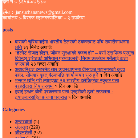
दर्ता नं :- ३६५४-०७९/८०
ईमेल :- jansuchananews@gmail.com
कार्यालय :- विरगज महानगरपालिका – २ छपकैया
posts
बाराको चुरियामाईमा भारतीय टेलरको ठक्करबाट पाँच सवारीसाधनमा
क्षति
३९ मिनेट अगाडि
“हेल्मेट रोजाइ होइन, जीवन सुरक्षाको कवच हो” – पर्सा ट्राफिक प्रमुख
दिपेन्द्र श्रेष्ठको अभियान प्रभावकारी, नियम उल्लंघन गर्नेलाई कडा
कारबाही
२३ घण्टा अगाडि
अव्यवस्थित इन्टरनेट तार व्यवस्थापनमा वीरगञ्ज महानगरको कडा
पहल, सोमबार बृहत् बैठकपछि कार्यान्वयन सुरु हुने
१ दिन अगाडि
भन्सार छलि गरी ल्याइएका १३ भारतीय इलेक्ट्रिक स्कुटर पर्सा
प्रहरीद्वारा नियन्त्रणमा
१ दिन अगाडि
हवाई इन्धन चोरी प्रकरणमा पर्सा प्रहरीको ठूलो सफलता :
ट्याङ्करसहित ७ जना पक्राउ
१ दिन अगाडि
Categories
अन्तरबार्ता
(5)
खेलखुद
(229)
जीवनशैली
(92)