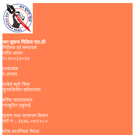
जन सूचना मिडिया प्रा.ली
निर्देशक एवं सम्पादक
रसीद आलम
९८४५०३३०३४
प्रकाशक
म.अरसद
प्रदेश ब्युरो चिफ
युगलकिशोर श्रीवास्तव
बरिष्ठ सल्लाहकार
ग्यासुदिन ठकुराई
सूचना तथा प्रसारण बिभाग
दर्ता नं :- ३६७६-०७९/०८०
प्रेस काउन्सिल नेपाल