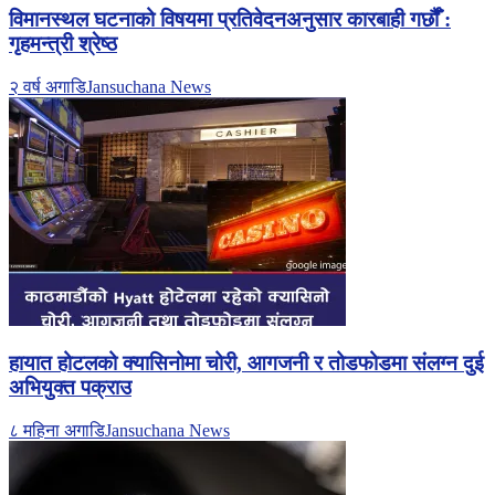
विमानस्थल घटनाको विषयमा प्रतिवेदनअनुसार कारबाही गर्छाैँ :
गृहमन्त्री श्रेष्ठ
२ वर्ष अगाडि
Jansuchana News
हायात होटलको क्यासिनोमा चोरी, आगजनी र तोडफोडमा संलग्न दुई
अभियुक्त पक्राउ
८ महिना अगाडि
Jansuchana News