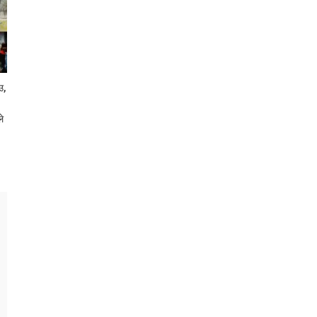
उ,
ले