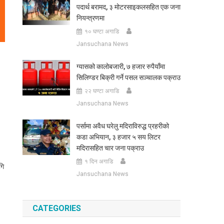
पदार्थ बरामद, ३ मोटरसाइकलसहित एक जना
नियन्त्रणमा
१० घण्टा अगाडि
Jansuchana News
ग्यासको कालोबजारी, ७ हजार रुपैयाँमा
सिलिण्डर बिक्री गर्ने पसल सञ्चालक पक्राउ
२२ घण्टा अगाडि
Jansuchana News
पर्सामा अवैध घरेलु मदिराविरुद्ध प्रहरीको
कडा अभियान, ३ हजार ५ सय लिटर
मदिरासहित चार जना पक्राउ
१ दिन अगाडि
गि
Jansuchana News
CATEGORIES