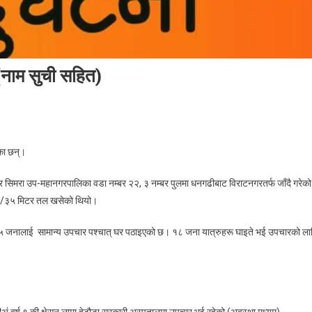
।(नाम सुची सहित)
On
बारामा
एका छन्।
बस
ुर्घटना
ुर सिमरा उप-महानगरपालिका वडा नम्बर २२, ३ नम्बर पुलमा धनगढीबाट विराटनगरतर्फ जाँदै गरेको
ुँदा
३०/३५ मिटर तल खसेको थियो।
१८
जना
े ५ जनालाई सामान्य उपचार पश्चात् घर पठाइएको छ। १८ जना यात्रुहरू घाइते भई उपचारको ला
घाइते।
(नाम
सुची
सहित)
अं.वर्ष ९ की क्षेसन लामा,हेटौडा सरकारी अस्पतालमा उपचार भई रहेको (अवस्था मध्यम)