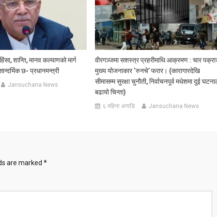
हिंसा, शान्ति, मानव कल्याणको मार्ग
वीरगञ्जमा सशस्त्र प्रहरीमाथि आक्रमण : चार पक्रा
ान्दर्भिक छ- प्रधानमन्त्री
मुख्य योजनाकार ‘रुनचे’ फरार। (कारागारदेखि
सीमासम्म सुरक्षा चुनौती, निर्वाचनपूर्व मधेशमा दुई घटना
Jansuchana News
बढायो चिन्ता)
६ महिना अगाडि
Jansuchana News
lds are marked
*