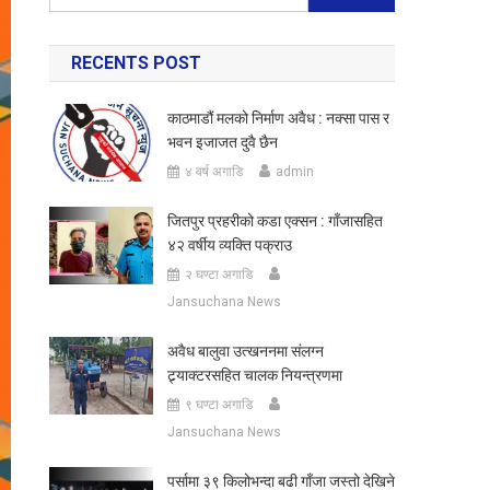
for:
RECENTS POST
काठमाडौं मलको निर्माण अवैध : नक्सा पास र
भवन इजाजत दुवै छैन
४ वर्ष अगाडि
admin
जितपुर प्रहरीको कडा एक्सन : गाँजासहित
४२ वर्षीय व्यक्ति पक्राउ
२ घण्टा अगाडि
Jansuchana News
अवैध बालुवा उत्खननमा संलग्न
ट्र्याक्टरसहित चालक नियन्त्रणमा
९ घण्टा अगाडि
Jansuchana News
पर्सामा ३९ किलोभन्दा बढी गाँजा जस्तो देखिने