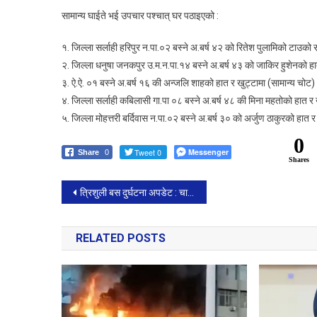
सामान्य घाईते भई उपचार पश्चात् घर पठाइएको :
१. जिल्ला सर्लाही हरिपुर न.पा.०२ बस्ने अ.बर्ष ४२ को रितेश पुलामिको टाउको 
२. जिल्ला धनुषा जनकपुर उ.म.न.पा.१४ बस्ने अ.बर्ष ४३ को जाकिर हुशेनको हा
३. ऐ.ऐ. ०१ बस्ने अ.बर्ष १६ की अन्जलि शाहको हात र खुट्टामा (सामान्य चोट)
४. जिल्ला सर्लाही कबिलासी गा.पा ०८ बस्ने अ.बर्ष ४८ की मिना महतोको हात र 
५. जिल्ला मोहत्तरी बर्दिवास न.पा.०२ बस्ने अ.बर्ष ३० को अर्जुण ठाकुरको हात 
0
Tweet 0
Messenger
Share
0
Shares
Post
त्रिशुली बस दुर्घटना अपडेट : चार जनाको मृत्यु, उद्धारकार्य जारी
navigation
RELATED POSTS