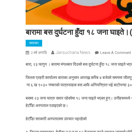
बारामा बस दुर्घटना हुँदा १८ जना घाइते
समाचार
Jansuchana News
२ वर्ष अगाडि
Leave A Comment
बारा, २३ फागुन । बारामा मंगलबार दिउसो बस दुर्घटना हुँदा १८ जना घाइते भ
द
जिल्ला प्रहरी कार्यालय बाराका अनुसार अपराह्न करिब ४ बजेको समयमा जीतप
ह
ना.६ ख ९०३० नम्बरको यात्रुवाहक बस आफै अनियन्त्रित भई बाटोभन्दा 
बसमा २३ जना यात्रु सवार रहेकोमा १८ जना घाइते भएका हुन्। उनीहरूमध्य
हेटौँडा अस्पताल पठाइएको छ।
हेटौँडा सरकारी अस्पतालमा उपचार भइरहेको
१. जिल्ला मकवानपुर, हेटौडा उ.म.न.पा.१२ बेलडाडा बस्ने नवराज लामाको छोरी