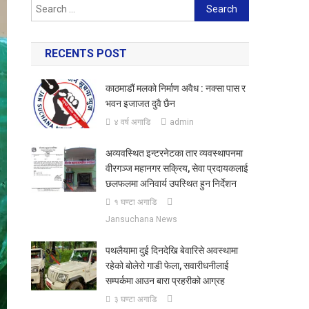
Search
for:
RECENTS POST
काठमाडौं मलको निर्माण अवैध : नक्सा पास र
भवन इजाजत दुवै छैन
४ वर्ष अगाडि
admin
अव्यवस्थित इन्टरनेटका तार व्यवस्थापनमा
वीरगञ्ज महानगर सक्रिय, सेवा प्रदायकलाई
छलफलमा अनिवार्य उपस्थित हुन निर्देशन
१ घण्टा अगाडि
Jansuchana News
पथलैयामा दुई दिनदेखि बेवारिसे अवस्थामा
रहेको बोलेरो गाडी फेला, सवारीधनीलाई
सम्पर्कमा आउन बारा प्रहरीको आग्रह
३ घण्टा अगाडि