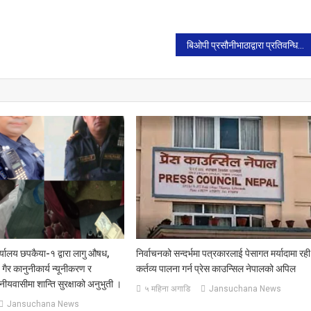
बिओपी प्रसौनीभाठाद्वारा प्रतिवन्धित बोईलर कुखुराको चल्लासहित भारतीय नम्बरको मोटरसाइकल पक्राउ।
्यालय छपकैया-१ द्वारा लागु औषध,
निर्वाचनको सन्दर्भमा पत्रकारलाई पेसागत मर्यादामा रही
गैर कानुनीकार्य न्यूनीकरण र
कर्तव्य पालना गर्न प्रेस काउन्सिल नेपालको अपिल
ानीयवासीमा शान्ति सुरक्षाको अनुभुती ।
५ महिना अगाडि
Jansuchana News
Jansuchana News