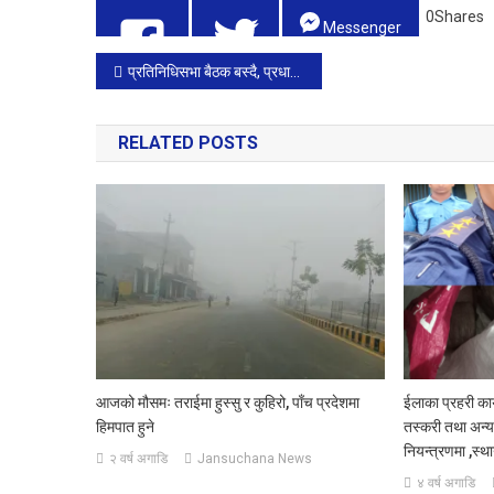
0
Shares
Messenger
Post
प्रतिनिधिसभा बैठक बस्दै, प्रधानमन्त्रीले सांसदका प्रश्नको जवाफ दिने
Tweet 0
Share
0
navigation
RELATED POSTS
आजको मौसमः तराईमा हुस्सु र कुहिरो, पाँच प्रदेशमा
ईलाका प्रहरी कार
हिमपात हुने
तस्करी तथा अन्य 
नियन्त्रणमा ,स्थ
२ वर्ष अगाडि
Jansuchana News
४ वर्ष अगाडि