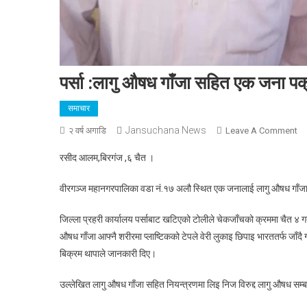
पर्सा :लागु औषध गाँजा सहित एक जना प
समाचार
Jansuchana News
O
२ वर्ष अगाडि
Leave A Comment
पर्स
रसीद आलम,बिरगंज ,६ चैत ।
:ला
औ
वीरगञ्ज महानगरपालिका वडा नं.१७ अलौ स्थित एक जनालाई लागु औषध गाँजा ३
गाँ
सह
जिल्ला प्रहरी कार्यालय पर्साबाट खटिएको टोलीले चेकजाँचको क्रममा चैत ४ गते 
ए
औषध गाँजा आफ्नै शरीरमा प्लाष्टिकको टेपले वेरी लुकाइ छिपाइ भारततर्फ जाँदै
जन
बिक्रम थापाले जानकारी दिए।
पक
।
उल्लेखित लागु औषध गाँजा सहित नियन्त्रणमा लिइ निज विरुद्द लागु औषध सम्ब