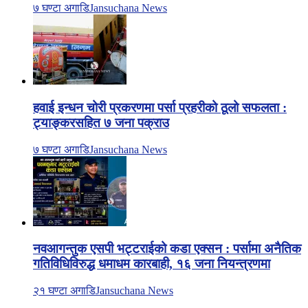
७ घण्टा अगाडि
Jansuchana News
हवाई इन्धन चोरी प्रकरणमा पर्सा प्रहरीको ठूलो सफलता :
ट्याङ्करसहित ७ जना पक्राउ
७ घण्टा अगाडि
Jansuchana News
नवआगन्तुक एसपी भट्टराईको कडा एक्सन : पर्सामा अनैतिक
गतिविधिविरुद्ध धमाधम कारबाही, १६ जना नियन्त्रणमा
२१ घण्टा अगाडि
Jansuchana News