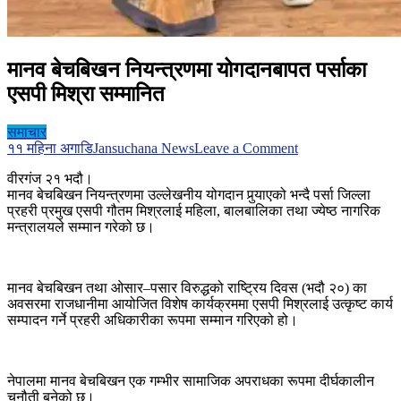
मानव बेचबिखन नियन्त्रणमा योगदानबापत पर्साका
एसपी मिश्रा सम्मानित
समाचार
on
११ महिना अगाडि
Jansuchana News
Leave a Comment
मानव
वीरगंज २१ भदौ।
बेचबिखन
मानव बेचबिखन नियन्त्रणमा उल्लेखनीय योगदान पुर्‍याएको भन्दै पर्सा जिल्ला
नियन्त्रणमा
प्रहरी प्रमुख एसपी गौतम मिश्रलाई महिला, बालबालिका तथा ज्येष्ठ नागरिक
योगदानबापत
मन्त्रालयले सम्मान गरेको छ।
पर्साका
एसपी
मिश्रा
सम्मानित
मानव बेचबिखन तथा ओसार–पसार विरुद्धको राष्ट्रिय दिवस (भदौ २०) का
अवसरमा राजधानीमा आयोजित विशेष कार्यक्रममा एसपी मिश्रलाई उत्कृष्ट कार्य
सम्पादन गर्ने प्रहरी अधिकारीका रूपमा सम्मान गरिएको हो।
नेपालमा मानव बेचबिखन एक गम्भीर सामाजिक अपराधका रूपमा दीर्घकालीन
चुनौती बनेको छ।