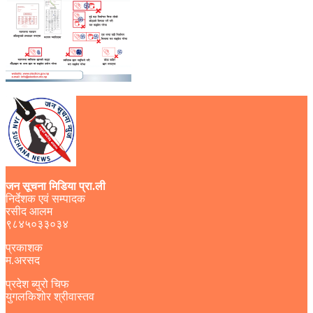
जन सूचना मिडिया प्रा.ली
निर्देशक एवं सम्पादक
रसीद आलम
९८४५०३३०३४
प्रकाशक
म.अरसद
प्रदेश ब्युरो चिफ
युगलकिशोर श्रीवास्तव