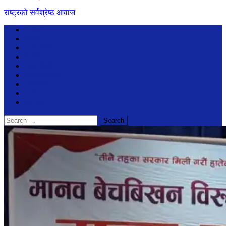
राष्ट्रको सर्वश्रेष्ठ आवाज
समाचार
विचार
अन्तरबार्ता
बिजेनेश
जीवनशैली
सूचनाप्रविधि
मनोरंजन
प्रदेश
खेलखुद
Search
for: