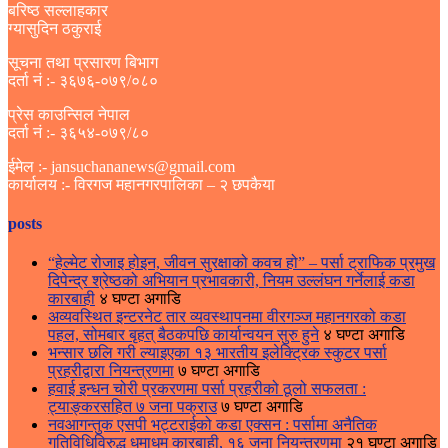
बरिष्ठ सल्लाहकार
ग्यासुदिन ठकुराई
सूचना तथा प्रसारण बिभाग
दर्ता नं :- ३६७६-०७९/०८०
प्रेस काउन्सिल नेपाल
दर्ता नं :- ३६५४-०७९/८०
ईमेल :- jansuchananews@gmail.com
कार्यालय :- विरगज महानगरपालिका – २ छपकैया
posts
“हेल्मेट रोजाइ होइन, जीवन सुरक्षाको कवच हो” – पर्सा ट्राफिक प्रमुख
दिपेन्द्र श्रेष्ठको अभियान प्रभावकारी, नियम उल्लंघन गर्नेलाई कडा
कारबाही
४ घण्टा अगाडि
अव्यवस्थित इन्टरनेट तार व्यवस्थापनमा वीरगञ्ज महानगरको कडा
पहल, सोमबार बृहत् बैठकपछि कार्यान्वयन सुरु हुने
४ घण्टा अगाडि
भन्सार छलि गरी ल्याइएका १३ भारतीय इलेक्ट्रिक स्कुटर पर्सा
प्रहरीद्वारा नियन्त्रणमा
७ घण्टा अगाडि
हवाई इन्धन चोरी प्रकरणमा पर्सा प्रहरीको ठूलो सफलता :
ट्याङ्करसहित ७ जना पक्राउ
७ घण्टा अगाडि
नवआगन्तुक एसपी भट्टराईको कडा एक्सन : पर्सामा अनैतिक
गतिविधिविरुद्ध धमाधम कारबाही, १६ जना नियन्त्रणमा
२१ घण्टा अगाडि