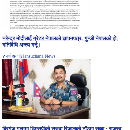
नरेन्द्र मोदीलाई ग्रेटर नेपालको ज्ञापनपत्र- गुन्जी नेपालको हो,
गतिविधि अन्त्य गर्नू।
४ वर्ष अगाडि
Jansuchana News
बिरगंज गुल्ममा डिएसपीको सरुवा रिजालको ठाँउमा सुब्बा : राजस्व