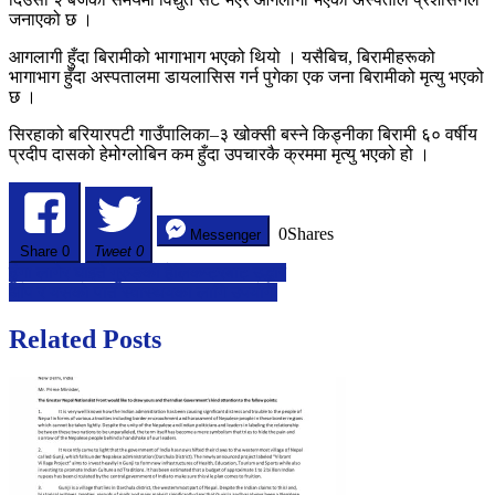
मृत्यु
जनाएको छ ।
आगलागी हुँदा बिरामीको भागाभाग भएको थियो । यसैबिच, बिरामीहरूको
भागाभाग हुँदा अस्पतालमा डायलासिस गर्न पुगेका एक जना बिरामीको मृत्यु भएको
छ ।
सिरहाको बरियारपटी गाउँपालिका–३ खोक्सी बस्ने किड्नीका बिरामी ६० वर्षीय
प्रदीप दासको हेमोग्लोबिन कम हुँदा उपचारकै क्रममा मृत्यु भएको हो ।
0
Shares
Messenger
Share
0
Tweet 0
Post
ढुंगा लागेर घाइते गुरुङको हेलिकप्टरबाट उद्धार
आँप र यसकाे पात स्वास्थयका लागि उपयोगी
navigation
Related Posts