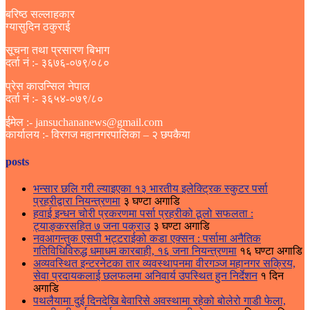
बरिष्ठ सल्लाहकार
ग्यासुदिन ठकुराई
सूचना तथा प्रसारण बिभाग
दर्ता नं :- ३६७६-०७९/०८०
प्रेस काउन्सिल नेपाल
दर्ता नं :- ३६५४-०७९/८०
ईमेल :- jansuchananews@gmail.com
कार्यालय :- विरगज महानगरपालिका – २ छपकैया
posts
भन्सार छलि गरी ल्याइएका १३ भारतीय इलेक्ट्रिक स्कुटर पर्सा
प्रहरीद्वारा नियन्त्रणमा
३ घण्टा अगाडि
हवाई इन्धन चोरी प्रकरणमा पर्सा प्रहरीको ठूलो सफलता :
ट्याङ्करसहित ७ जना पक्राउ
३ घण्टा अगाडि
नवआगन्तुक एसपी भट्टराईको कडा एक्सन : पर्सामा अनैतिक
गतिविधिविरुद्ध धमाधम कारबाही, १६ जना नियन्त्रणमा
१६ घण्टा अगाडि
अव्यवस्थित इन्टरनेटका तार व्यवस्थापनमा वीरगञ्ज महानगर सक्रिय,
सेवा प्रदायकलाई छलफलमा अनिवार्य उपस्थित हुन निर्देशन
१ दिन
अगाडि
पथलैयामा दुई दिनदेखि बेवारिसे अवस्थामा रहेको बोलेरो गाडी फेला,