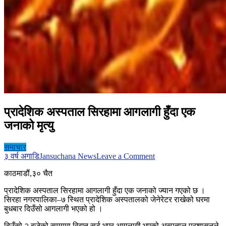
प्रादेशिक अस्पताल सिरहामा आगलागी हुँदा एक
जनाको मृत्यु
समाचार
on
३ वर्ष अगाडि
Jansuchana News
Leave a Comment
प्रादेशिक
काठमाडौं,३० चैत
अस्पताल
सिरहामा
प्रादेशिक अस्पताल सिरहामा आगलागी हुँदा एक जनाको ज्यान गएको छ ।
आगलागी
सिरहा नगरपालिका–७ स्थित प्रादेशिक अस्पतालको जेनेरेटर राखेको घरमा
हुँदा
बुधबार दिउँसो आगलागी भएको हो ।
एक
जनाको
दिउँसो २ बजेको समयमा विद्युत सर्ट भएर आगलागी भएको अस्पताल प्रशासनले