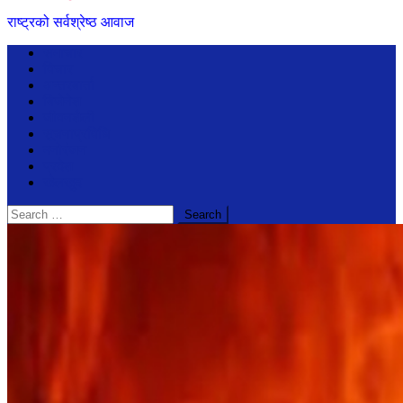
राष्ट्रको सर्वश्रेष्ठ आवाज
समाचार
विचार
अन्तरबार्ता
बिजेनेश
जीवनशैली
सूचनाप्रविधि
मनोरंजन
प्रदेश
खेलखुद
Search
for: