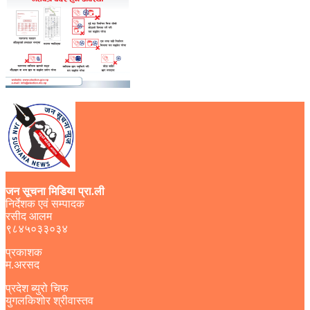
जन सूचना मिडिया प्रा.ली
निर्देशक एवं सम्पादक
रसीद आलम
९८४५०३३०३४
प्रकाशक
म.अरसद
प्रदेश ब्युरो चिफ
युगलकिशोर श्रीवास्तव