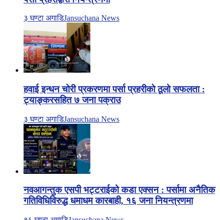
३ घण्टा अगाडि
Jansuchana News
हवाई इन्धन चोरी प्रकरणमा पर्सा प्रहरीको ठूलो सफलता :
ट्याङ्करसहित ७ जना पक्राउ
३ घण्टा अगाडि
Jansuchana News
नवआगन्तुक एसपी भट्टराईको कडा एक्सन : पर्सामा अनैतिक
गतिविधिविरुद्ध धमाधम कारबाही, १६ जना नियन्त्रणमा
१६ घण्टा अगाडि
Jansuchana News