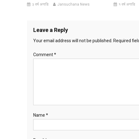
३ वर्ष अगाडि
Jansuchana News
१ वर्ष अगाडि
Leave a Reply
Your email address will not be published.
Required fie
Comment
*
Name
*