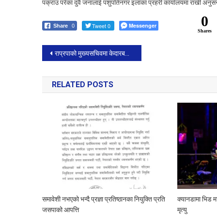
पक्राउ परेका दुवै जनालाई पशुपतिनगर इलाका प्रहरी कार्यालयमा राखी अनु
0
Tweet 0
Messenger
Share
0
Shares
Post
राप्रपाको मुख्यसचिवमा केदारबहादुर अधिकारी मनोनीत
navigation
RELATED POSTS
समावेशी नभएको भन्दै प्रज्ञा प्रतिष्ठानका नियुक्ति प्रति
क्यानडामा भिड म
जसपाको आपत्ति
मृत्यु