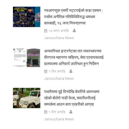
नवआगन्तुक एसपी भट्टराईको कडा एक्सन :
पर्सामा अनैतिक गतिविधिविरुद्ध धमाधम
कारबाही, १६ जना नियन्त्रणमा
१६ घण्टा अगाडि
Jansuchana News
अव्यवस्थित इन्टरनेटका तार व्यवस्थापनमा
वीरगञ्ज महानगर सक्रिय, सेवा प्रदायकलाई
छलफलमा अनिवार्य उपस्थित हुन निर्देशन
१ दिन अगाडि
Jansuchana News
पथलैयामा दुई दिनदेखि बेवारिसे अवस्थामा
रहेको बोलेरो गाडी फेला, सवारीधनीलाई
सम्पर्कमा आउन बारा प्रहरीको आग्रह
१ दिन अगाडि
Jansuchana News