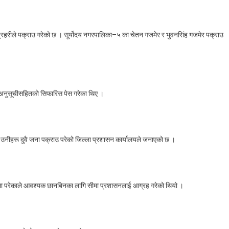
On
झुटो
्रहरीले पक्राउ गरेको छ । सूर्योदय नगरपालिका–५ का चेतन गजमेर र भुवनसिंह गजमेर पक्राउ
विवरण
दिई
नागरिकता
लिन
खोज्ने
 अनुसूचीसहितको सिफारिस पेस गरेका थिए ।
दुई
जना
पक्राउ
उनीहरू दुवै जना पक्राउ परेको जिल्ला प्रशासन कार्यालयले जनाएको छ ।
फेला परेकाले आवश्यक छानबिनका लागि सीमा प्रशासनलाई आग्रह गरेको थियो ।