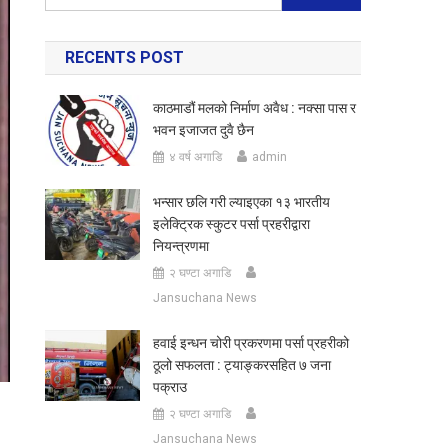
for:
RECENTS POST
काठमाडौं मलको निर्माण अवैध : नक्सा पास र
भवन इजाजत दुवै छैन
४ वर्ष अगाडि
admin
भन्सार छलि गरी ल्याइएका १३ भारतीय
इलेक्ट्रिक स्कुटर पर्सा प्रहरीद्वारा
नियन्त्रणमा
२ घण्टा अगाडि
Jansuchana News
हवाई इन्धन चोरी प्रकरणमा पर्सा प्रहरीको
ठूलो सफलता : ट्याङ्करसहित ७ जना
पक्राउ
२ घण्टा अगाडि
Jansuchana News