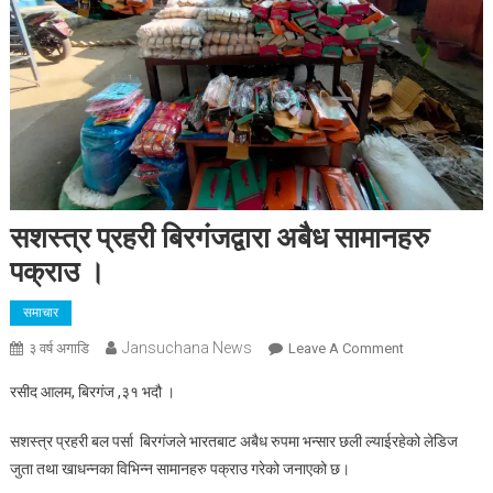
सशस्त्र प्रहरी बिरगंजद्वारा अबैध सामानहरु
पक्राउ ।
समाचार
Jansuchana News
On
३ वर्ष अगाडि
Leave A Comment
सशस्त्र
रसीद आलम, बिरगंज ,३१ भदौ ।
प्रहरी
बिरगंजद्वारा
सशस्त्र प्रहरी बल पर्सा बिरगंजले भारतबाट अबैध रुपमा भन्सार छली ल्याईरहेको लेडिज
अबैध
जुता तथा खाधन्नका विभिन्न सामानहरु पक्राउ गरेको जनाएको छ।
सामानहरु