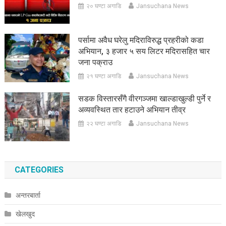
२० घण्टा अगाडि
Jansuchana News
पर्सामा अवैध घरेलु मदिराविरुद्ध प्रहरीको कडा
अभियान, ३ हजार ५ सय लिटर मदिरासहित चार
जना पक्राउ
२१ घण्टा अगाडि
Jansuchana News
सडक विस्तारसँगै वीरगञ्जमा खाल्डाखुल्डी पुर्ने र
अव्यवस्थित तार हटाउने अभियान तीव्र
२२ घण्टा अगाडि
Jansuchana News
CATEGORIES
अन्तरबार्ता
खेलखुद