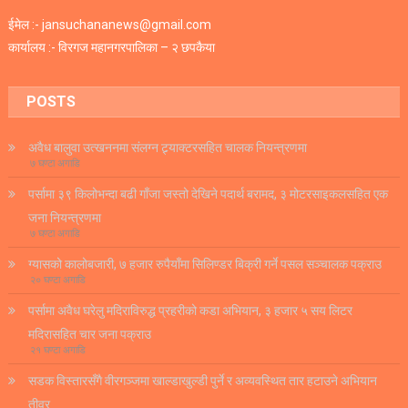
ईमेल :- jansuchananews@gmail.com
कार्यालय :- विरगज महानगरपालिका – २ छपकैया
POSTS
अवैध बालुवा उत्खननमा संलग्न ट्र्याक्टरसहित चालक नियन्त्रणमा
७ घण्टा अगाडि
पर्सामा ३९ किलोभन्दा बढी गाँजा जस्तो देखिने पदार्थ बरामद, ३ मोटरसाइकलसहित एक
जना नियन्त्रणमा
७ घण्टा अगाडि
ग्यासको कालोबजारी, ७ हजार रुपैयाँमा सिलिण्डर बिक्री गर्ने पसल सञ्चालक पक्राउ
२० घण्टा अगाडि
पर्सामा अवैध घरेलु मदिराविरुद्ध प्रहरीको कडा अभियान, ३ हजार ५ सय लिटर
मदिरासहित चार जना पक्राउ
२१ घण्टा अगाडि
सडक विस्तारसँगै वीरगञ्जमा खाल्डाखुल्डी पुर्ने र अव्यवस्थित तार हटाउने अभियान
तीव्र