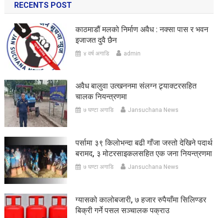
RECENTS POST
काठमाडौं मलको निर्माण अवैध : नक्सा पास र भवन
इजाजत दुवै छैन
४ वर्ष अगाडि
admin
अवैध बालुवा उत्खननमा संलग्न ट्र्याक्टरसहित
चालक नियन्त्रणमा
७ घण्टा अगाडि
Jansuchana News
पर्सामा ३९ किलोभन्दा बढी गाँजा जस्तो देखिने पदार्थ
बरामद, ३ मोटरसाइकलसहित एक जना नियन्त्रणमा
७ घण्टा अगाडि
Jansuchana News
ग्यासको कालोबजारी, ७ हजार रुपैयाँमा सिलिण्डर
बिक्री गर्ने पसल सञ्चालक पक्राउ