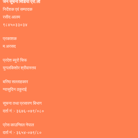
जन सूचना मिडिया प्रा.ली
निर्देशक एवं सम्पादक
रसीद आलम
९८४५०३३०३४
प्रकाशक
म.अरसद
प्रदेश ब्युरो चिफ
युगलकिशोर श्रीवास्तव
बरिष्ठ सल्लाहकार
ग्यासुदिन ठकुराई
सूचना तथा प्रसारण बिभाग
दर्ता नं :- ३६७६-०७९/०८०
प्रेस काउन्सिल नेपाल
दर्ता नं :- ३६५४-०७९/८०