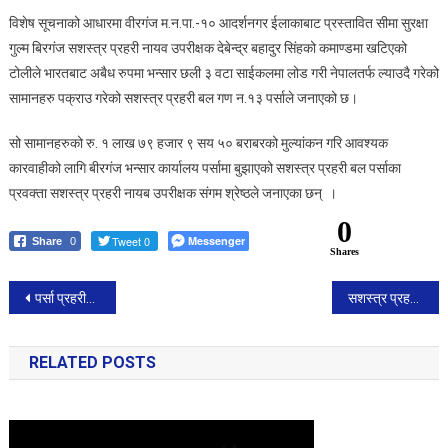
पक्राउ
विशेष सूचनाको आधारमा वीरगंज म.न.पा.-१० आदर्शनगर ईलाकाबाट प्रस्तावित सीमा सुरक्षा
।
गुल्म बिरगंज सशस्त्र प्रहरी नायव उपरीक्षक देबेन्द्र बहादुर सिंहको कमाण्डमा खटिएको
टोलीले भारतबाट अबैध रुपमा भन्सार छली ३ वटा साईकलमा लोड गरी नेपालतर्फ ल्याउदै गरेको
सामानहरु पक्राउ गरेको सशस्त्र प्रहरी बल गण न.१३ पर्साले जनाएको छ।
सो सामानहरुको रु. १ लाख ७९ हजार ९ सय ५० बराबरको मुल्यांकन गरि आवश्यक
कारवाहीको लागि बीरगंज भन्सार कार्यालय पर्सामा बुझाएको सशस्त्र प्रहरी बल पर्साका
प्रवक्ता सशस्त्र प्रहरी नायब उपरीक्षक संगम श्रेष्ठले जनाएका छन् ।
0
Tweet 0
Messenger
Share
0
Shares
Post
पर्सा प्रहरीद्वारा प्रतिबन्धित लागु औषध ईन्जेक्सन सहित एक जना ब्यक्ति पक्राउ ।
सशस्त्र प्रहरी बल मकवानपुरका एसपी अनिल कार्कीको कमान्डमा भारी मात्रामा ९१९ किलो गाँजा पक्राउ
navigation
RELATED POSTS