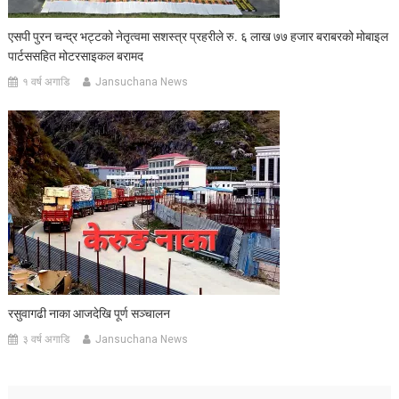
एसपी पुरन चन्द्र भट्टको नेतृत्वमा सशस्त्र प्रहरीले रु. ६ लाख ७७ हजार बराबरको मोबाइल
पार्टससहित मोटरसाइकल बरामद
१ वर्ष अगाडि
Jansuchana News
रसुवागढी नाका आजदेखि पूर्ण सञ्चालन
३ वर्ष अगाडि
Jansuchana News