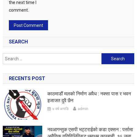
the next time I
comment.
SEARCH
Search
for:
RECENTS POST
काठमाडौं मलको निर्माण अवैध : नक्सा पास र भवन
इजाजत दुवै छैन
४ वर्ष अगाडि
admin
नवआगन्तुक एसपी भट्टराईको कडा एक्सन : पर्सामा
अनैतिक गतिविधिविरुद्ध धमाधम कारबाही, १६ जना