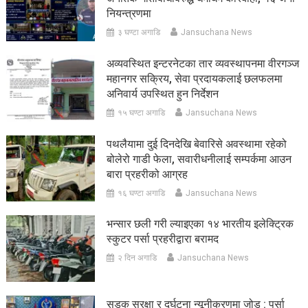
नियन्त्रणमा
३ घण्टा अगाडि
Jansuchana News
अव्यवस्थित इन्टरनेटका तार व्यवस्थापनमा वीरगञ्ज
महानगर सक्रिय, सेवा प्रदायकलाई छलफलमा
अनिवार्य उपस्थित हुन निर्देशन
१५ घण्टा अगाडि
Jansuchana News
पथलैयामा दुई दिनदेखि बेवारिसे अवस्थामा रहेको
बोलेरो गाडी फेला, सवारीधनीलाई सम्पर्कमा आउन
बारा प्रहरीको आग्रह
१६ घण्टा अगाडि
Jansuchana News
भन्सार छली गरी ल्याइएका १४ भारतीय इलेक्ट्रिक
स्कुटर पर्सा प्रहरीद्वारा बरामद
२ दिन अगाडि
Jansuchana News
सडक सुरक्षा र दुर्घटना न्यूनीकरणमा जोड : पर्सा