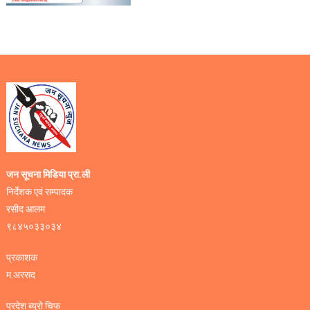
जन सूचना मिडिया प्रा.ली
निर्देशक एवं सम्पादक
रसीद आलम
९८४५०३३०३४
प्रकाशक
म.अरसद
प्रदेश ब्युरो चिफ