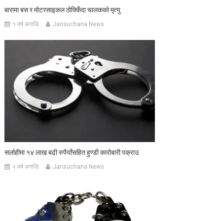
बारामा बस र मोटरसाइकल ठोक्किँदा चालकको मृत्यु
१ वर्ष अगाडि
Jansuchana News
सर्लाहीमा १४ लाख बढी रुपैयाँसहित हुण्डी कारोबारी पक्राउ
२ वर्ष अगाडि
Jansuchana News