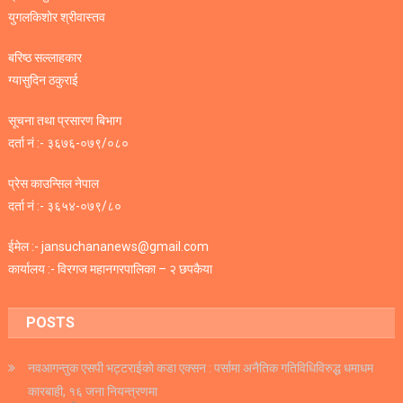
युगलकिशोर श्रीवास्तव
बरिष्ठ सल्लाहकार
ग्यासुदिन ठकुराई
सूचना तथा प्रसारण बिभाग
दर्ता नं :- ३६७६-०७९/०८०
प्रेस काउन्सिल नेपाल
दर्ता नं :- ३६५४-०७९/८०
ईमेल :- jansuchananews@gmail.com
कार्यालय :- विरगज महानगरपालिका – २ छपकैया
POSTS
नवआगन्तुक एसपी भट्टराईको कडा एक्सन : पर्सामा अनैतिक गतिविधिविरुद्ध धमाधम
कारबाही, १६ जना नियन्त्रणमा