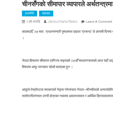
चीनसँगकाे सीमापार व्यापारले अर्थतन्त्रमा 
राजनीति
समाचार
Jansuchana News
२ वर्ष अगाडि
Leave A Comment
काठमाडौँ, २७ माघ : प्रधानमन्त्री पुष्पकमल दाहाल ‘प्रचण्ड’ ले आगामी दिनमा 
।
नेपाल हिमालय सीमापार वाणिज्य सङ्घको २४औँ साधारणसभाको आज यहाँ उद्घाटन गर्दै
विषयमा आफू जानकार रहेको बताएका हुन ।
:
आफूले तेस्रोपटक सरकारको नेतृत्व गरेपश्चात नेपाल–चीनबीचको अन्तरदेशीय र 
तातोपानीलगायत उत्तरी क्षेत्रका नाकामा आवातजावात र आर्थिक क्रियाकल