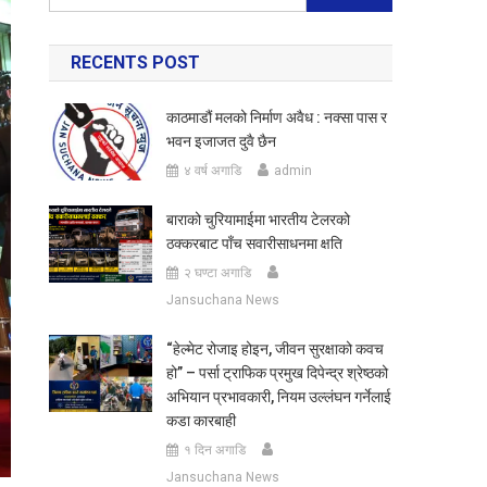
for:
RECENTS POST
काठमाडौं मलको निर्माण अवैध : नक्सा पास र
भवन इजाजत दुवै छैन
४ वर्ष अगाडि
admin
बाराको चुरियामाईमा भारतीय टेलरको
ठक्करबाट पाँच सवारीसाधनमा क्षति
२ घण्टा अगाडि
Jansuchana News
“हेल्मेट रोजाइ होइन, जीवन सुरक्षाको कवच
हो” – पर्सा ट्राफिक प्रमुख दिपेन्द्र श्रेष्ठको
अभियान प्रभावकारी, नियम उल्लंघन गर्नेलाई
कडा कारबाही
१ दिन अगाडि
Jansuchana News