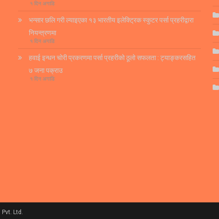
१ दिन अगाडि
भन्सार छलि गरी ल्याइएका १३ भारतीय इलेक्ट्रिक स्कुटर पर्सा प्रहरीद्वारा
नियन्त्रणमा
१ दिन अगाडि
हवाई इन्धन चोरी प्रकरणमा पर्सा प्रहरीको ठूलो सफलता : ट्याङ्करसहित
७ जना पक्राउ
१ दिन अगाडि
Pvt. Ltd.