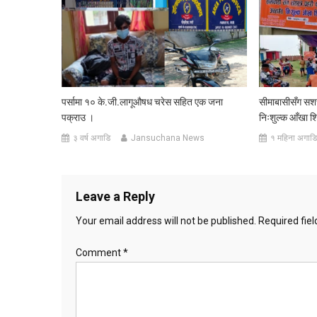
पर्सामा १० के.जी.लागूऔषध चरेस सहित एक जना
सीमाबासीसँग सशस्त
पक्राउ ।
निःशुल्क आँखा श
३ वर्ष अगाडि
Jansuchana News
१ महिना अगाडि
Leave a Reply
Your email address will not be published.
Required fie
Comment
*