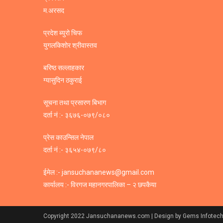
म.अरसद
प्रदेश ब्युरो चिफ
युगलकिशोर श्रीवास्तव
बरिष्ठ सल्लाहकार
ग्यासुदिन ठकुराई
सूचना तथा प्रसारण बिभाग
दर्ता नं :- ३६७६-०७९/०८०
प्रेस काउन्सिल नेपाल
दर्ता नं :- ३६५४-०७९/८०
ईमेल :- jansuchananews@gmail.com
कार्यालय :- विरगज महानगरपालिका – २ छपकैया
Copyright 2022 Jansuchananews.com
| Design by Gems Infotech 