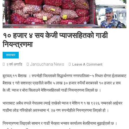
१० हजार ४ सय केजी प्याजसहितको गाडी
नियन्त्रणमा
समाचार
Jansuchana News
On
२ वर्ष अगाडि
Leave A Comment
१०
बुटवल,११ बैशाख । रुपन्देही जिल्लाको सिद्धार्थनगर नगरपालिका–५ स्थित दोगरा ईलाकाबाट
हजार
बैशाख ९ गते सशस्त्र प्रहरीले करीव ५ लाख ३० हजार रुपैयाँ बराबरको १० हजार ४ सय
४
के.जी. प्याज र बोरा सिलाउने मेशिनसहितको गाडी नियन्त्रणमा लिएको छ ।
सय
केजी
भारतबाट अबैध रुपले नेपालमा ल्याई राखेको प्याज र मेशिन ग १ ख ९२२६ नम्बरको आईचर
प्याजसहितको
गाडीमा लोड गरिरहेको अवस्थामा नं. २७ गण रुपन्देहीले नियन्त्रणमा लिएको हो ।
गाडी
नियन्त्रणमा
नियन्त्रणमा लिइएको सामान र गाडी भैरहवा भन्सार कार्यालय बेलहियामा बुझाईएको छ ।