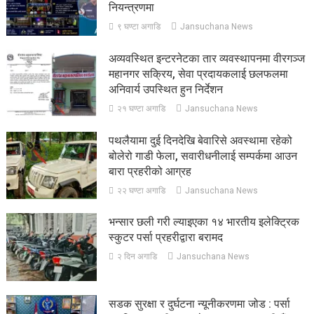
नियन्त्रणमा
९ घण्टा अगाडि
Jansuchana News
अव्यवस्थित इन्टरनेटका तार व्यवस्थापनमा वीरगञ्ज
महानगर सक्रिय, सेवा प्रदायकलाई छलफलमा
अनिवार्य उपस्थित हुन निर्देशन
२१ घण्टा अगाडि
Jansuchana News
पथलैयामा दुई दिनदेखि बेवारिसे अवस्थामा रहेको
बोलेरो गाडी फेला, सवारीधनीलाई सम्पर्कमा आउन
बारा प्रहरीको आग्रह
२२ घण्टा अगाडि
Jansuchana News
भन्सार छली गरी ल्याइएका १४ भारतीय इलेक्ट्रिक
स्कुटर पर्सा प्रहरीद्वारा बरामद
२ दिन अगाडि
Jansuchana News
सडक सुरक्षा र दुर्घटना न्यूनीकरणमा जोड : पर्सा