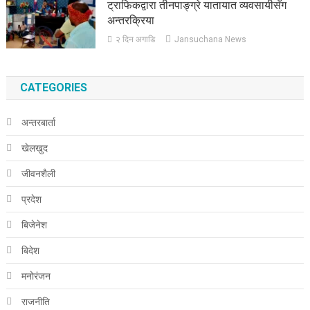
ट्राफिकद्वारा तीनपाङ्ग्रे यातायात व्यवसायीसँग
अन्तरक्रिया
२ दिन अगाडि
Jansuchana News
CATEGORIES
अन्तरबार्ता
खेलखुद
जीवनशैली
प्रदेश
बिजेनेश
बिदेश
मनोरंजन
राजनीति