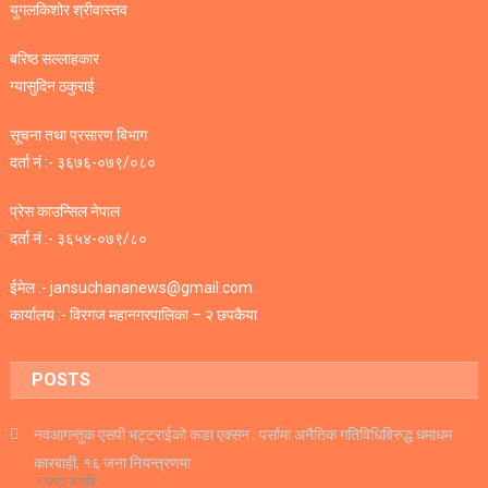
युगलकिशोर श्रीवास्तव
बरिष्ठ सल्लाहकार
ग्यासुदिन ठकुराई
सूचना तथा प्रसारण बिभाग
दर्ता नं :- ३६७६-०७९/०८०
प्रेस काउन्सिल नेपाल
दर्ता नं :- ३६५४-०७९/८०
ईमेल :- jansuchananews@gmail.com
कार्यालय :- विरगज महानगरपालिका – २ छपकैया
POSTS
नवआगन्तुक एसपी भट्टराईको कडा एक्सन : पर्सामा अनैतिक गतिविधिविरुद्ध धमाधम
कारबाही, १६ जना नियन्त्रणमा
९ घण्टा अगाडि