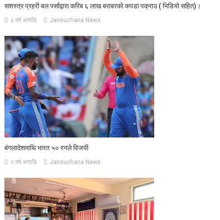
सशस्त्र प्रहरी बल पर्साद्वारा करिब ६ लाख बराबरको कपडा पक्राउ ( भिडियो सहित)।
३ वर्ष अगाडि
Jansuchana News
बंगलादेशमाथि भारत ५० रनले विजयी
२ वर्ष अगाडि
Jansuchana News