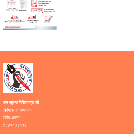
जन सूचना मिडिया प्रा.ली
निर्देशक एवं सम्पादक
रसीद आलम
९८४५०३३०३४