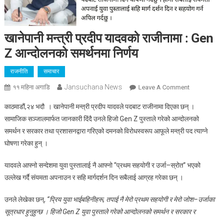
खानेपानी मन्त्री प्रदीप यादवको राजीनामा : Gen
Z आन्दोलनको समर्थनमा निर्णय
राजनीति
समाचार
Jansuchana News
On
११ महिना अगाडि
Leave A Comment
खानेपानी
काठमाडौं,२४ भदौ । खानेपानी मन्त्री प्रदीप यादवले पदबाट राजीनामा दिएका छन् ।
मन्त्री
सामाजिक सञ्जालमार्फत जानकारी दिंदै उनले हिजो Gen Z पुस्ताले गरेको आन्दोलनको
प्रदीप
समर्थन र सरकार तथा प्रशासनद्वारा गरिएको दमनको विरोधस्वरूप आफूले मन्त्री पद त्याग्ने
यादवको
घोषणा गरेका हुन् ।
राजीनामा
:
यादवले आफ्नो सन्देशमा युवा पुस्तालाई नै आफ्नो “प्रथम सहयोगी र उर्जा–स्रोत” भएको
Gen
Z
उल्लेख गर्दै संयमता अपनाउन र सहि मार्गदर्शन दिन सबैलाई आग्रह गरेका छन् ।
आन्दोलनको
उनले लेखेका छन्,
“प्रिय युवा भाईबहिनीहरू, तपाई नै मेरो प्रथम सहयोगी र मेरो जोश–उर्जाका
समर्थनमा
निर्णय
सूत्रधार हुनुहुन्छ । हिजो Gen Z युवा पुस्ताले गरेको आन्दोलनको समर्थन र सरकार र