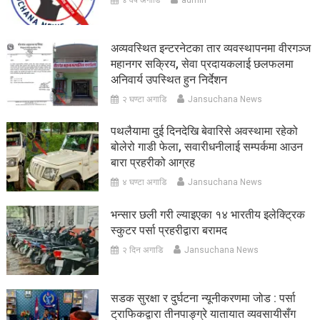
अव्यवस्थित इन्टरनेटका तार व्यवस्थापनमा वीरगञ्ज
महानगर सक्रिय, सेवा प्रदायकलाई छलफलमा
अनिवार्य उपस्थित हुन निर्देशन
२ घण्टा अगाडि
Jansuchana News
पथलैयामा दुई दिनदेखि बेवारिसे अवस्थामा रहेको
बोलेरो गाडी फेला, सवारीधनीलाई सम्पर्कमा आउन
बारा प्रहरीको आग्रह
४ घण्टा अगाडि
Jansuchana News
भन्सार छली गरी ल्याइएका १४ भारतीय इलेक्ट्रिक
स्कुटर पर्सा प्रहरीद्वारा बरामद
२ दिन अगाडि
Jansuchana News
सडक सुरक्षा र दुर्घटना न्यूनीकरणमा जोड : पर्सा
ट्राफिकद्वारा तीनपाङ्ग्रे यातायात व्यवसायीसँग