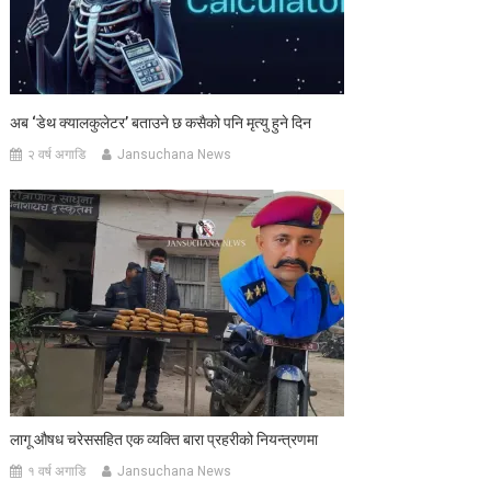
अब ‘डेथ क्यालकुलेटर’ बताउने छ कसैको पनि मृत्यु हुने दिन
२ वर्ष अगाडि
Jansuchana News
लागू औषध चरेससहित एक व्यक्ति बारा प्रहरीको नियन्त्रणमा
१ वर्ष अगाडि
Jansuchana News