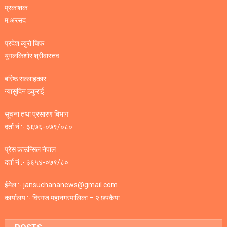
प्रकाशक
म.अरसद
प्रदेश ब्युरो चिफ
युगलकिशोर श्रीवास्तव
बरिष्ठ सल्लाहकार
ग्यासुदिन ठकुराई
सूचना तथा प्रसारण बिभाग
दर्ता नं :- ३६७६-०७९/०८०
प्रेस काउन्सिल नेपाल
दर्ता नं :- ३६५४-०७९/८०
ईमेल :- jansuchananews@gmail.com
कार्यालय :- विरगज महानगरपालिका – २ छपकैया