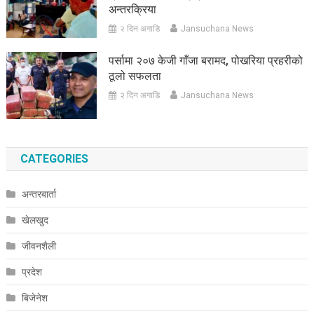
अन्तरक्रिया
२ दिन अगाडि
Jansuchana News
पर्सामा २०७ केजी गाँजा बरामद, पोखरिया प्रहरीको
ठूलो सफलता
२ दिन अगाडि
Jansuchana News
CATEGORIES
अन्तरबार्ता
खेलखुद
जीवनशैली
प्रदेश
बिजेनेश