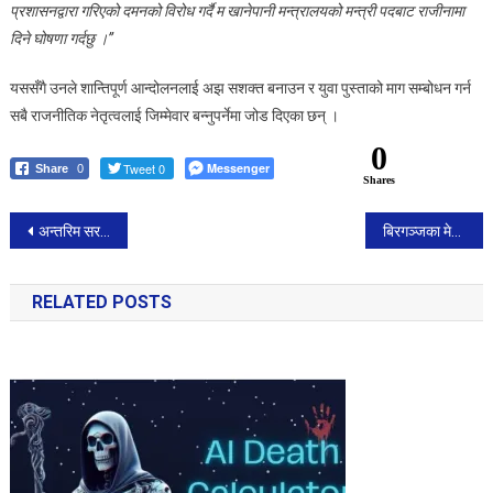
प्रशासनद्वारा गरिएको दमनको विरोध गर्दै म खानेपानी मन्त्रालयको मन्त्री पदबाट राजीनामा
दिने घोषणा गर्दछु ।”
यससँगै उनले शान्तिपूर्ण आन्दोलनलाई अझ सशक्त बनाउन र युवा पुस्ताको माग सम्बोधन गर्न
सबै राजनीतिक नेतृत्वलाई जिम्मेवार बन्नुपर्नेमा जोड दिएका छन् ।
0
Tweet 0
Messenger
Share
0
Shares
Post
अन्तरिम सरकार गठन र प्रधानमन्त्रीको गिरफ्तारीको माग : आजपा
बिरगञ्जका मेयर सिंहद्वारा Gen Z आन्दोलनमाथिको दमनको कडा निन्दा, युवासँग ऐक्यबद्धता प्रकट
navigation
RELATED POSTS