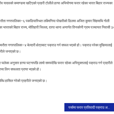
ाजीव यादवको कमाण्डमा खटिएको प्रहरी टोलीले हत्या अभियोगमा फरार रहेका भारत बिहार राज्यका
हानी
हत्या
गरेर
ौता नगरपालिका–६ पकडियास्थित लक्ष्मिनिया पोखरीको डिलमा अजित कुमार सिंहमाथि गोली
फरार
 भारतको बिहार राज्य, मोतिहारी जिल्ला, दरपा थाना अन्तर्गत तिनकोनी ग्राम पञ्चायत निवासी ३
रहेका
अभियुक्त
बारा
ौता नगरपालिका–४ बेल्दारी क्षेत्रबाट पक्राउ गर्न सफल भएको हो। पक्राउ परेका मुखियालाई
प्रहरीको
हरीले जनाएको छ।
फन्दामा
ुर घलेका अनुसार हत्या घटनापछि लामो समयदेखि फरार रहेका अभियुक्तलाई पक्राउ गर्न प्रहरीले
रणमा लिन सफलता प्राप्त भएको हो।
लब्धि हासिल गरेको प्रहरीले जनाएको छ।
पर्सामा फरार प्रतिवादी पक्राउ अभियान तीब्र , १ वर्ष कैद र १० हजार जरिवाना तोकिएका फरार प्रतिवादी पोखरिया प्रहरीद्वारा पक्राउ।