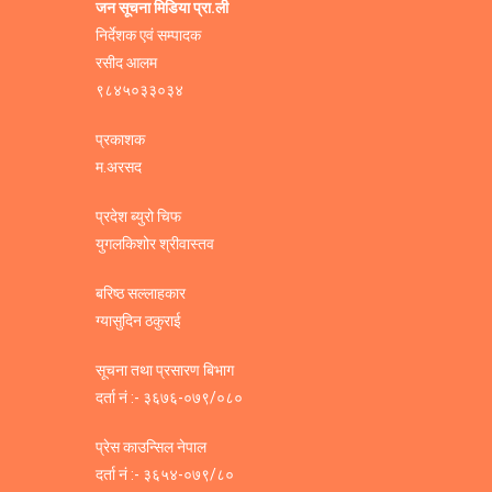
जन सूचना मिडिया प्रा.ली
निर्देशक एवं सम्पादक
रसीद आलम
९८४५०३३०३४
प्रकाशक
म.अरसद
प्रदेश ब्युरो चिफ
युगलकिशोर श्रीवास्तव
बरिष्ठ सल्लाहकार
ग्यासुदिन ठकुराई
सूचना तथा प्रसारण बिभाग
दर्ता नं :- ३६७६-०७९/०८०
प्रेस काउन्सिल नेपाल
दर्ता नं :- ३६५४-०७९/८०