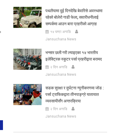
पथलैयामा दुई दिनदेखि बेवारिसे अवस्थामा
रहेको बोलेरो गाडी फेला, सवारीधनीलाई
सम्पर्कमा आउन बारा प्रहरीको आग्रह
०
१४ घण्टा अगाडि
Jansuchana News
भन्सार छली गरी ल्याइएका १४ भारतीय
इलेक्ट्रिक स्कुटर पर्सा प्रहरीद्वारा बरामद
२ दिन अगाडि
Jansuchana News
सडक सुरक्षा र दुर्घटना न्यूनीकरणमा जोड :
पर्सा ट्राफिकद्वारा तीनपाङ्ग्रे यातायात
व्यवसायीसँग अन्तरक्रिया
२ दिन अगाडि
Jansuchana News