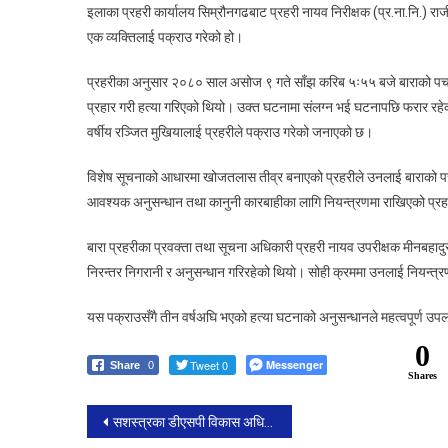
इलाका प्रहरी कार्यालय सिम्रौनगढबाट प्रहरी नायव निरीक्षक (प्र.ना.नि.) र
एक व्यक्तिलाई पक्राउ गरेको हो।
प्रहरीका अनुसार २०८० साल असोज ९ गते साँझ करिब ५ः५५ बजे बाराको पचर
प्रहार गरी हत्या गरिएको थियो। उक्त घटनामा संलग्न भई घटनापछि फरार रहेका
वर्षीय रञ्जित मुखियालाई प्रहरीले पक्राउ गरेको जनाएको छ।
विशेष सूचनाको आधारमा खोजतलास तीव्र बनाएको प्रहरीले उनलाई बाराको पचर
आवश्यक अनुसन्धान तथा कानुनी कारबाहीका लागि नियन्त्रणमा राखिएको प्र
बारा प्रहरीका प्रवक्ता तथा सूचना अधिकारी प्रहरी नायव उपरीक्षक मीनबहाद
निरन्तर निगरानी र अनुसन्धान गरिरहेको थियो। सोही क्रममा उनलाई नियन्त्
यस पक्राउसँगै तीन वर्षअघि भएको हत्या घटनाको अनुसन्धानले महत्वपूर्ण उप
0
Tweet 0
Messenger
Share
0
Shares
Post
सशस्त्रका डीएसपी विकास अधिकारीको तस्करीविरुद्ध कडा प्रहार : एकै दिनमा ५ लाखभन्दा बढीका अवैध सामान बरामद