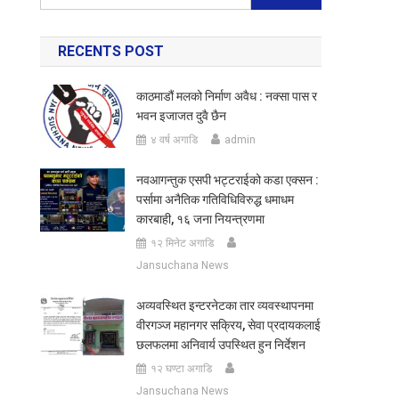
for:
RECENTS POST
काठमाडौं मलको निर्माण अवैध : नक्सा पास र
भवन इजाजत दुवै छैन
४ वर्ष अगाडि
admin
नवआगन्तुक एसपी भट्टराईको कडा एक्सन :
पर्सामा अनैतिक गतिविधिविरुद्ध धमाधम
कारबाही, १६ जना नियन्त्रणमा
१२ मिनेट अगाडि
Jansuchana News
अव्यवस्थित इन्टरनेटका तार व्यवस्थापनमा
वीरगञ्ज महानगर सक्रिय, सेवा प्रदायकलाई
छलफलमा अनिवार्य उपस्थित हुन निर्देशन
१२ घण्टा अगाडि
Jansuchana News