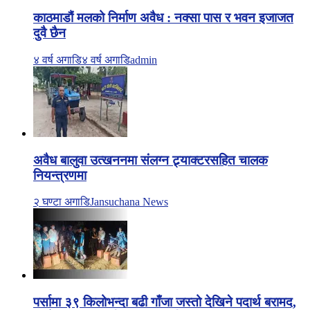
काठमाडौं मलको निर्माण अवैध : नक्सा पास र भवन इजाजत
दुवै छैन
४ वर्ष अगाडि
४ वर्ष अगाडि
admin
अवैध बालुवा उत्खननमा संलग्न ट्र्याक्टरसहित चालक
नियन्त्रणमा
२ घण्टा अगाडि
Jansuchana News
पर्सामा ३९ किलोभन्दा बढी गाँजा जस्तो देखिने पदार्थ बरामद,