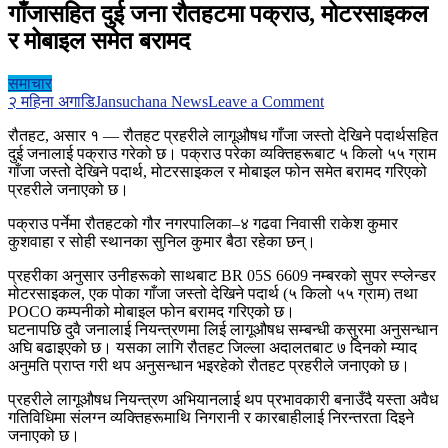
गाँजासहित दुई जना रौतहटमा पक्राउ, मोटरसाइकल
र मोबाइल समेत बरामद
समाचार
on
२ महिना अगाडि
Jansuchana News
Leave a Comment
गाँजासहित
रौतहट, असार १ — रौतहट प्रहरीले लागूऔषध गाँजा जस्तो देखिने पदार्थसहित
दुई
दुई जनालाई पक्राउ गरेको छ। पक्राउ परेका व्यक्तिहरूबाट ५ किलो ५५ ग्राम
जना
गाँजा जस्तो देखिने पदार्थ, मोटरसाइकल र मोबाइल फोन समेत बरामद गरिएको
रौतहटमा
प्रहरीले जनाएको छ।
पक्राउ,
मोटरसाइकल
पक्राउ पर्नेमा रौतहटको गौर नगरपालिका–४ गढवा निवासी राकेश कुमार
र
कुशवाहा र सोही स्थानका सुनिल कुमार बैठा रहेका छन्।
मोबाइल
समेत
प्रहरीका अनुसार उनीहरूको साथबाट BR 05S 6609 नम्बरको सुपर स्प्लेन्डर
बरामद
मोटरसाइकल, एक पोका गाँजा जस्तो देखिने पदार्थ (५ किलो ५५ ग्राम) तथा
POCO कम्पनीको मोबाइल फोन बरामद गरिएको छ।
घटनापछि दुवै जनालाई नियन्त्रणमा लिई लागूऔषध सम्बन्धी कसुरमा अनुसन्धान
अघि बढाइएको छ। यसका लागि रौतहट जिल्ला अदालतबाट ७ दिनको म्याद
अनुमति प्राप्त गरी थप अनुसन्धान भइरहेको रौतहट प्रहरीले जनाएको छ।
प्रहरीले लागूऔषध नियन्त्रण अभियानलाई थप प्रभावकारी बनाउँदै यस्ता अवैध
गतिविधिमा संलग्न व्यक्तिहरूमाथि निगरानी र कारबाहीलाई निरन्तरता दिइने
जनाएको छ।