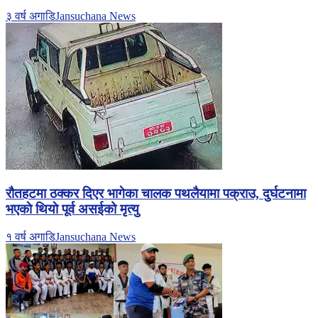
३ वर्ष अगाडि
Jansuchana News
रौतहटमा ठक्कर दिएर भागेका चालक पथलैयामा पक्राउ, दुर्घटनामा
भएकाे थियाे पूर्व असईको मृत्यु
१ वर्ष अगाडि
Jansuchana News