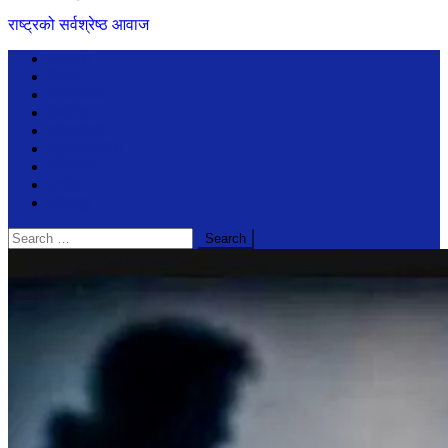
राष्ट्रको सर्वश्रेष्ठ आवाज
समाचार
विचार
अन्तरबार्ता
बिजेनेश
जीवनशैली
सूचनाप्रविधि
मनोरंजन
प्रदेश
खेलखुद
Search
for: