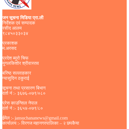
जन सूचना मिडिया प्रा.ली
निर्देशक एवं सम्पादक
रसीद आलम
९८४५०३३०३४
प्रकाशक
म.अरसद
प्रदेश ब्युरो चिफ
युगलकिशोर श्रीवास्तव
बरिष्ठ सल्लाहकार
ग्यासुदिन ठकुराई
सूचना तथा प्रसारण बिभाग
दर्ता नं :- ३६७६-०७९/०८०
प्रेस काउन्सिल नेपाल
दर्ता नं :- ३६५४-०७९/८०
ईमेल :- jansuchananews@gmail.com
कार्यालय :- विरगज महानगरपालिका – २ छपकैया