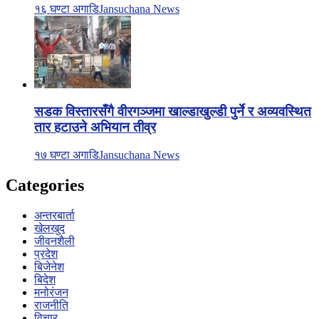
१६ घण्टा अगाडि
Jansuchana News
सडक विस्तारसँगै वीरगञ्जमा खाल्डाखुल्डी पुर्ने र अव्यवस्थित
तार हटाउने अभियान तीव्र
१७ घण्टा अगाडि
Jansuchana News
Categories
अन्तरबार्ता
खेलखुद
जीवनशैली
प्रदेश
बिजेनेश
बिदेश
मनोरंजन
राजनीति
विचार