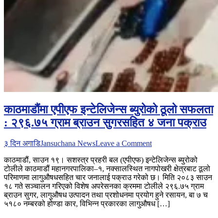
काठमाडौंमा एपीएफ इन्टेलिजेन्स ब्युरोको ठूलो सफलता
: २९६.७५ ग्राम ब्राउन सुगरसहित ४ जना पक्राउ
on
३ दिन अगाडि
Jansuchana News
Leave a Comment
काठमाडौंमा
काठमाडौं, साउन १९। सशस्त्र प्रहरी बल (एपीएफ) इन्टेलिजेन्स ब्युरोको
एपीएफ
टोलीले काठमाडौं महानगरपालिका–१, नक्सालस्थित नागपोखरी क्षेत्रबाट ठूलो
इन्टेलिजेन्स
परिमाणमा लागुऔषधसहित चार जनालाई पक्राउ गरेको छ। मिति २०८३ साउन
ब्युरोको
१८ गते सञ्चालन गरिएको विशेष अपरेसनका क्रममा टोलीले २९६.७५ ग्राम
ठूलो
ब्राउन सुगर, लागुऔषध उत्पादन तथा प्रशोधनमा प्रयोग हुने रसायन, बा ७ च
सफलता
५१८० नम्बरको होण्डा कार, विभिन्न प्रकारका लागुऔषध […]
:
२९६.७५