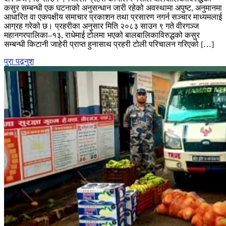
कसुर सम्बन्धी एक घटनाको अनुसन्धान जारी रहेको अवस्थामा अपुष्ट, अनुमानमा
भ्रामक
आधारित वा एकपक्षीय समाचार प्रकाशन तथा प्रसारण नगर्न सञ्चार माध्यमलाई
समाचार
आग्रह गरेको छ। प्रहरीका अनुसार मिति २०८३ साउन ९ गते वीरगञ्ज
नप्रकाशन
महानगरपालिका–१३, राधेमाई टोलमा भएको बालबालिकाविरुद्धको कसुर
गर्न
सम्बन्धी किटानी जाहेरी प्राप्त हुनासाथ प्रहरी टोली परिचालन गरिएको […]
पर्सा
प्रहरीको
पुरा पढ़नुश
आग्रह