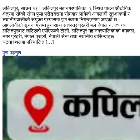
ललितपुरको
ललितपुर, साउन १९। ललितपुर महानगरपालिका–६ स्थित पाटन औद्योगिक
संगम
क्षेत्रमा रहेको संगम फुड प्रोडक्समा सोमबार लागेको आगलागी सुरक्षाकर्मी र
फुड
स्थानीयवासीको संयुक्त प्रयासमा पूर्ण रूपमा नियन्त्रणमा आएको छ।
प्रोडक्समा
आगलागीको सूचना प्राप्त हुनासाथ सशस्त्र प्रहरी बल नेपाल नं. २१ गण
लागेको
ललितपुरबाट खटिएको एपीएफको टोली, ललितपुर महानगरपालिकाको दमकल,
आगो
नगर प्रहरी, नेपाल प्रहरी, नेपाली सेना तथा स्थानीय बासिन्दाहरू
पूर्ण
घटनास्थलमा परिचालित […]
रूपमा
नियन्त्रणमा
पुरा पढ़नुश