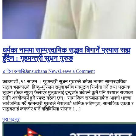
धर्मका नाममा साम्प्रदायिक सद्भाव बिगार्ने प्रयास सह्य
हुँदैन : गृहमन्त्री सुधन गुरुङ
on
४ दिन अगाडि
Jansuchana News
Leave a Comment
धर्मका
काठमाडौं ,१८ साउन । गृहमन्त्री सुधन गुरुङले धर्मका नाममा साम्प्रदायिक
नाममा
सद्भाव भड्काउने, हिन्दू–मुस्लिम समुदायबीच मनमुटाव सिर्जना गर्ने तथा भ्रामक
साम्प्रदायिक
सूचना (फेक न्युज) फैलाएर मुलुकलाई द्वन्द्वतर्फ धकेल्ने कुनै पनि प्रयास राज्यका
सद्भाव
लागि अस्वीकार्य हुने स्पष्ट गरेका छन्। सामाजिक सञ्जालमार्फत आफ्नो धारणा
बिगार्ने
सार्वजनिक गर्दै गृहमन्त्री गुरुङले नेपालको धार्मिक सहिष्णुता, सामाजिक एकता र
प्रयास
सद्भावलाई कमजोर पार्ने गतिविधिमा संलग्न […]
सह्य
हुँदैन
पुरा पढ़नुश
:
गृहमन्त्री
सुधन