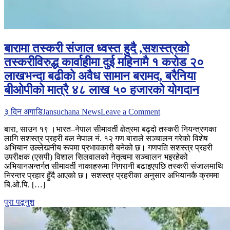
बारामा तस्करी संजाल ध्वस्त हुदै ,सशस्त्रको
तस्करीविरुद्ध कार्वाहीमा दुई महिनामै १ करोड २०
लाखभन्दा बढीको अवैध सामान बरामद, बरैनिया
बीओपीको मात्रै ४८ लाख ५० हजारको योगदान
on
३ दिन अगाडि
Jansuchana News
Leave a Comment
बारामा
बारा, साउन १९ ।भारत–नेपाल सीमावर्ती क्षेत्रमा बढ्दो तस्करी नियन्त्रणका
तस्करी
लागि सशस्त्र प्रहरी बल नेपाल नं. १२ गण बाराले सञ्चालन गरेको विशेष
संजाल
अभियान उल्लेखनीय रूपमा प्रभावकारी बनेको छ। गणपति सशस्त्र प्रहरी
ध्वस्त
उपरीक्षक (एसपी) विशाल सिलवालको नेतृत्वमा सञ्चालन भइरहेको
हुदै
अभियानअन्तर्गत सीमावर्ती नाकाहरूमा निगरानी बढाइएपछि तस्करी संजालमाथि
,सशस्त्रको
निरन्तर प्रहार हुँदै आएको छ। सशस्त्र प्रहरीका अनुसार अभियानकै क्रममा
तस्करीविरुद्ध
बि.ओ.पि. […]
कार्वाहीमा दुई
महिनामै
पुरा पढ़नुश
१
करोड
२०