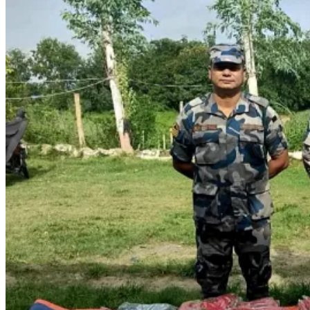
लाखभन्दा
बढीको
अवैध
सामान
बरामद,
बरैनिया
बीओपीको
मात्रै
४८
लाख
५०
हजारको
योगदान