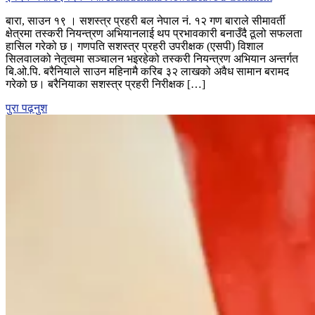
बारामा
बारा, साउन १९ । सशस्त्र प्रहरी बल नेपाल नं. १२ गण बाराले सीमावर्ती
सशस्त्रको
क्षेत्रमा तस्करी नियन्त्रण अभियानलाई थप प्रभावकारी बनाउँदै ठूलो सफलता
तस्करीविरुद
हासिल गरेको छ। गणपति सशस्त्र प्रहरी उपरीक्षक (एसपी) विशाल
कडा
सिलवालको नेतृत्वमा सञ्चालन भइरहेको तस्करी नियन्त्रण अभियान अन्तर्गत
प्रहार
बि.ओ.पि. बरैनियाले साउन महिनामै करिब ३२ लाखको अवैध सामान बरामद
:
गरेको छ। बरैनियाका सशस्त्र प्रहरी निरीक्षक […]
एसपी
सिलवालक
पुरा पढ़नुश
नेतृत्वमा
अभियान
तीव्र,
बरैनिया
बीओपीद्वारा
करिब
३२
लाखको
अवैध
सामान
बरामद