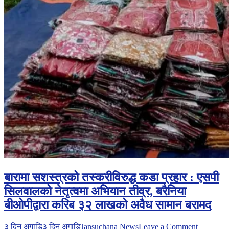
बारामा सशस्त्रको तस्करीविरुद्ध कडा प्रहार : एसपी
सिलवालको नेतृत्वमा अभियान तीव्र, बरैनिया
बीओपीद्वारा करिब ३२ लाखको अवैध सामान बरामद
on
३ दिन अगाडि
३ दिन अगाडि
Jansuchana News
Leave a Comment