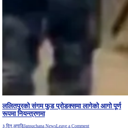
ललितपुरको संगम फुड प्रोडक्समा लागेको आगो पूर्ण
रूपमा नियन्त्रणमा
on
३ दिन अगाडि
Jansuchana News
Leave a Comment