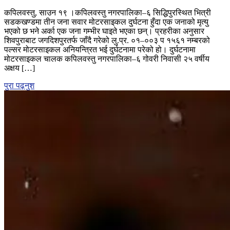
कपिलवस्तुमा
कपिलवस्तु, साउन १९ ।कपिलवस्तु नगरपालिका–६ सिद्धिपुरस्थित भित्री
मोटरसाइकल
सडकखण्डमा तीन जना सवार मोटरसाइकल दुर्घटना हुँदा एक जनाको मृत्यु
दुर्घटना
भएको छ भने अर्का एक जना गम्भीर घाइते भएका छन्। प्रहरीका अनुसार
:
शिवपुराबाट जगदिशपुरतर्फ जाँदै गरेको लु.प्र. ०१–००३ प १५६१ नम्बरको
एक
पल्सर मोटरसाइकल अनियन्त्रित भई दुर्घटनामा परेको हो। दुर्घटनामा
जनाको
मोटरसाइकल चालक कपिलवस्तु नगरपालिका–६ गोवरी निवासी २५ वर्षीय
मृत्यु,
अक्षय […]
एक
गम्भीर
पुरा पढ़नुश
घाइते,
चालक
फरार