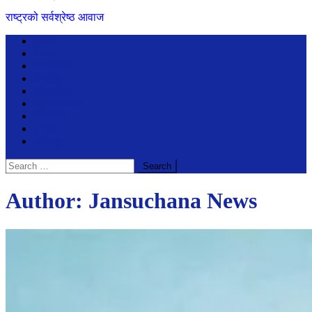
राष्ट्रको सर्वश्रेष्ठ आवाज
समाचार
विचार
अन्तरबार्ता
बिजेनेश
जीवनशैली
सूचनाप्रविधि
मनोरंजन
प्रदेश
खेलखुद
Search
for:
Author:
Jansuchana News