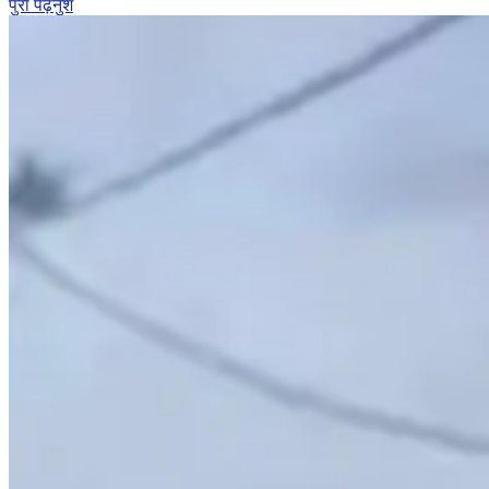
पुरा पढ़नुश
ग्राम
ब्राउन
सुगरसहित
४
जना
पक्राउ