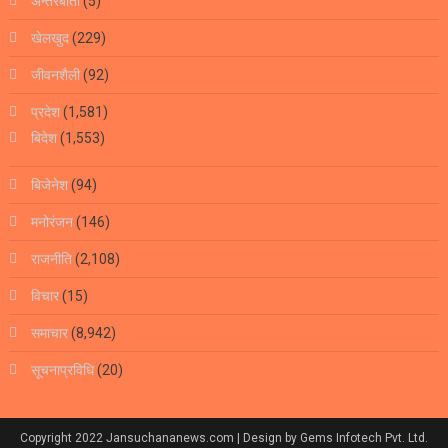
अन्तरबार्ता
(5)
खेलखुद
(229)
जीवनशैली
(92)
प्रदेश
(1,581)
बिदेश
(1,553)
बिजेनेश
(94)
मनोरंजन
(146)
राजनीति
(2,108)
विचार
(15)
समाचार
(8,942)
सूचनाप्रविधि
(20)
Copyright 2022 Jansuchananews.com
| Design by Gems Infotech Pvt. Ltd.