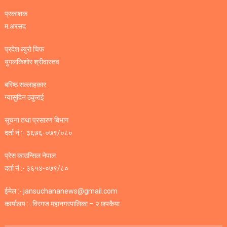
प्रकाशक
म.अरसद
प्रदेश ब्युरो चिफ
युगलकिशोर श्रीवास्तव
बरिष्ठ सल्लाहकार
ग्यासुदिन ठकुराई
सूचना तथा प्रसारण बिभाग
दर्ता नं :- ३६७६-०७९/०८०
प्रेस काउन्सिल नेपाल
दर्ता नं :- ३६५४-०७९/८०
ईमेल :- jansuchananews@gmail.com
कार्यालय :- विरगज महानगरपालिका – २ छपकैया