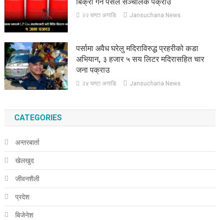
बिक्री गर्ने पसल सञ्चालक पक्राउ
२२ घण्टा अगाडि
Jansuchana News
पर्सामा अवैध घरेलु मदिराविरुद्ध प्रहरीको कडा
अभियान, ३ हजार ५ सय लिटर मदिरासहित चार
जना पक्राउ
२४ घण्टा अगाडि
Jansuchana News
CATEGORIES
अन्तरबार्ता
खेलखुद
जीवनशैली
प्रदेश
बिजेनेश