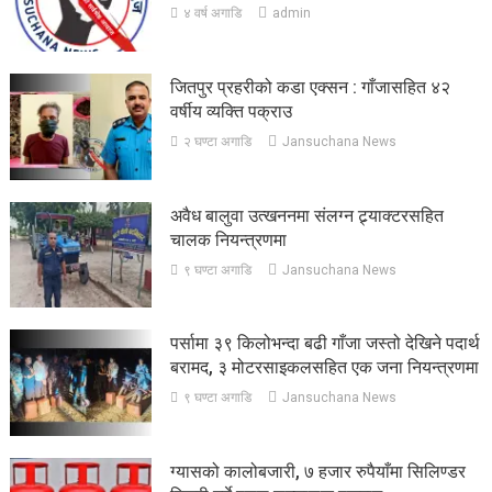
४ वर्ष अगाडि
admin
जितपुर प्रहरीको कडा एक्सन : गाँजासहित ४२
वर्षीय व्यक्ति पक्राउ
२ घण्टा अगाडि
Jansuchana News
अवैध बालुवा उत्खननमा संलग्न ट्र्याक्टरसहित
चालक नियन्त्रणमा
९ घण्टा अगाडि
Jansuchana News
पर्सामा ३९ किलोभन्दा बढी गाँजा जस्तो देखिने पदार्थ
बरामद, ३ मोटरसाइकलसहित एक जना नियन्त्रणमा
९ घण्टा अगाडि
Jansuchana News
ग्यासको कालोबजारी, ७ हजार रुपैयाँमा सिलिण्डर