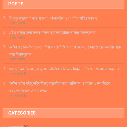
POSTS
जितपुर प्रहरीको कडा एक्सन : गाँजासहित ४२ वर्षीय व्यक्ति पक्राउ
२ घण्टा अगाडि
अवैध बालुवा उत्खननमा संलग्न ट्र्याक्टरसहित चालक नियन्त्रणमा
९ घण्टा अगाडि
पर्सामा ३९ किलोभन्दा बढी गाँजा जस्तो देखिने पदार्थ बरामद, ३ मोटरसाइकलसहित एक
जना नियन्त्रणमा
९ घण्टा अगाडि
ग्यासको कालोबजारी, ७ हजार रुपैयाँमा सिलिण्डर बिक्री गर्ने पसल सञ्चालक पक्राउ
२२ घण्टा अगाडि
पर्सामा अवैध घरेलु मदिराविरुद्ध प्रहरीको कडा अभियान, ३ हजार ५ सय लिटर
मदिरासहित चार जना पक्राउ
२४ घण्टा अगाडि
CATEGORIES