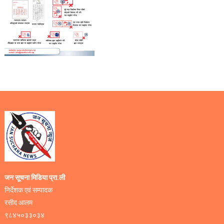
जन सूचना मिडिया प्रा.ली
निर्देशक एवं सम्पादक
रसीद आलम
९८४५०३३०३४